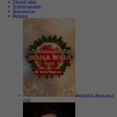
Тікелей эфир
Телебағдарлама
Жаңалықтар
Жобалар
Жетіншіде Жаңа жыл
түні