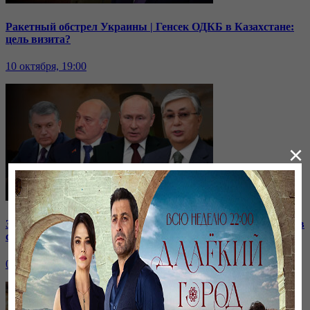
Ракетный обстрел Украины | Генсек ОДКБ в Казахстане:
цель визита?
10 октября, 19:00
×
Зачем встретились лидеры стран СНГ? | Роль Казахстана в
строительстве нашей АЭС
07 октября, 19:00