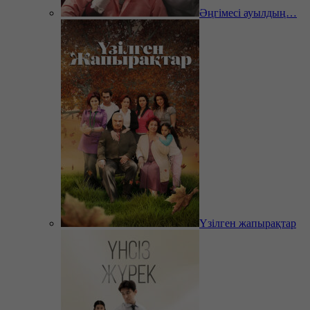
Әңгімесі ауылдың…
Үзілген жапырақтар