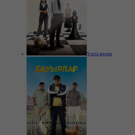
Үнсіз жүрек