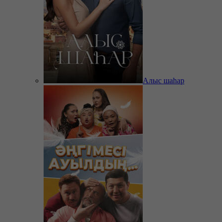
Алыс шаһар