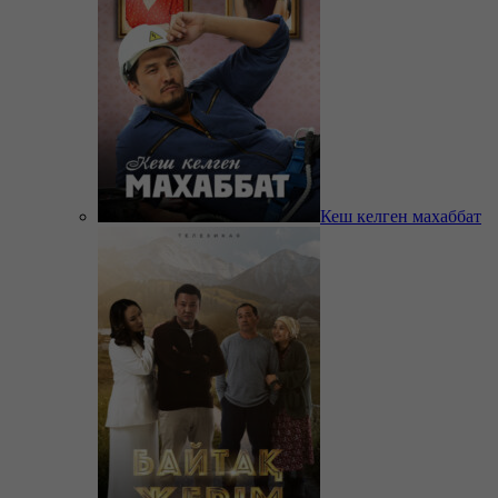
Кеш келген махаббат