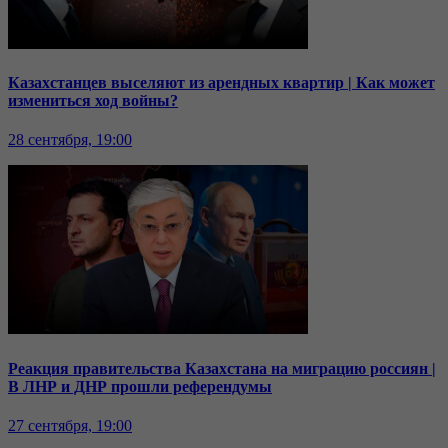
Казахстанцев выселяют из арендных квартир | Как может
измениться ход войны?
28 сентября, 19:00
Реакция правительства Казахстана на миграцию россиян |
В ЛНР и ДНР прошли референдумы
27 сентября, 19:00