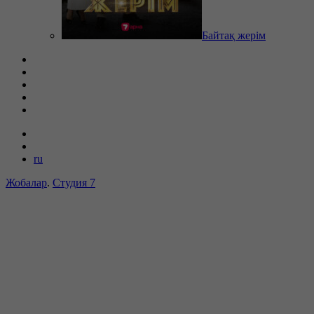
Байтақ жерім
ru
Жобалар
.
Студия 7