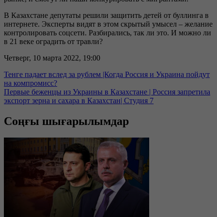
В Казахстане депутаты решили защитить детей от буллинга в
интернете. Эксперты видят в этом скрытый умысел – желание
контролировать соцсети. Разбирались, так ли это. И можно ли
в 21 веке оградить от травли?
Четверг, 10 марта 2022, 19:00
Тенге падает вслед за рублем |Когда Россия и Украина пойдут
на компромисс?
Первые беженцы из Украины в Казахстане | Россия запретила
экспорт зерна и сахара в Казахстан| Студия 7
Соңғы шығарылымдар