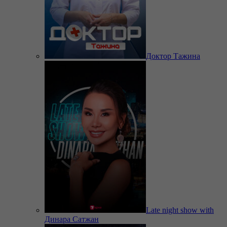
Доктор Тажина
Late night show with
Динара Сатжан