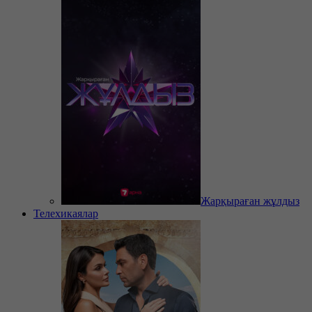
Жарқыраған жұлдыз
Телехикаялар