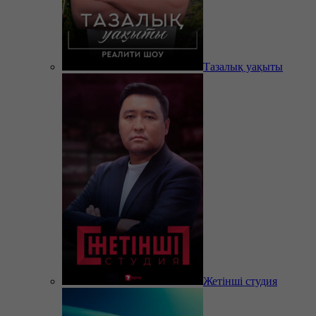
Тазалық уақыты
Жетінші студия