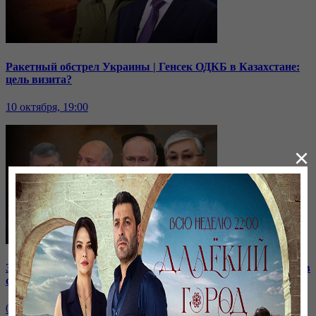
Ракетный обстрел Украины | Генсек ОДКБ в Казахстане:
цель визита?
10 октября, 19:00
×
Зачем встретились лидеры стран СНГ? | Роль Казахстана в
строительстве нашей АЭС
07 октября, 19:00