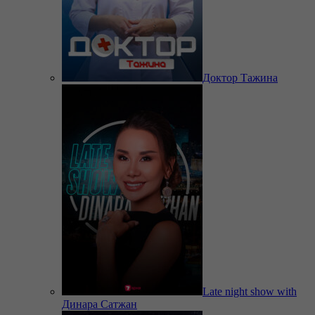
Доктор Тажина
Late night show with
Динара Сатжан