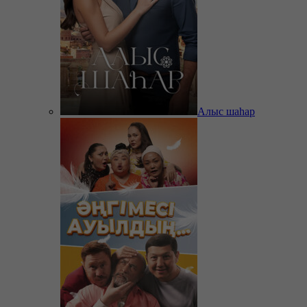
Алыс шаһар