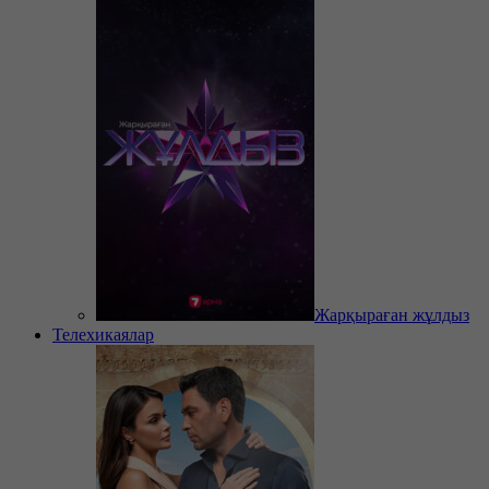
Жарқыраған жұлдыз
Телехикаялар