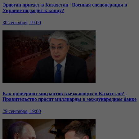
Эрдоган приедет в Казахстан | Военная спецоперация в
Украине подходит к концу?
30 сентября, 19:00
Как проверяют мигрантов въезжающих в Казахстан? |
Правительство просит миллиарды в международном банке
29 сентября, 19:00