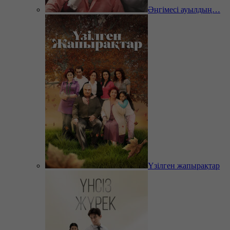
Әңгімесі ауылдың…
Үзілген жапырақтар