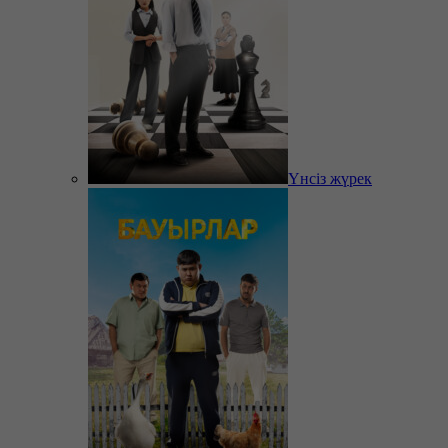
Үнсіз жүрек