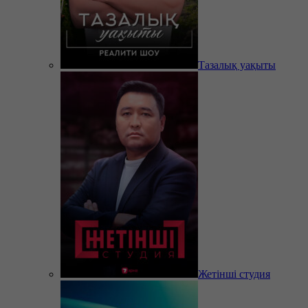
Тазалық уақыты
Жетінші студия