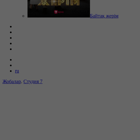
Байтақ жерім
ru
Жобалар
.
Студия 7