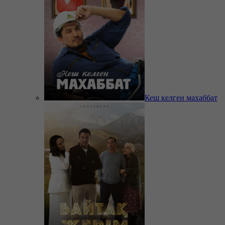
Кеш келген махаббат