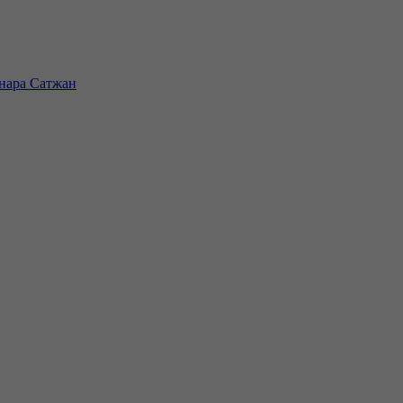
инара Сатжан