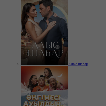
Алыс шаһар