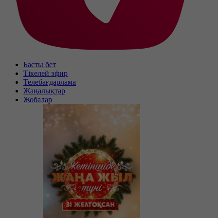
Басты бет
Тікелей эфир
Телебағдарлама
Жаңалықтар
Жобалар