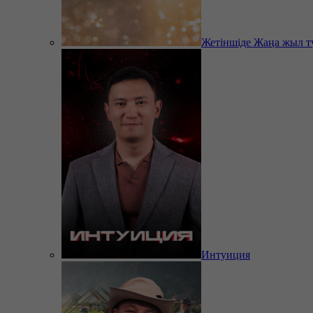
Жетіншіде Жаңа жыл т
Интуиция