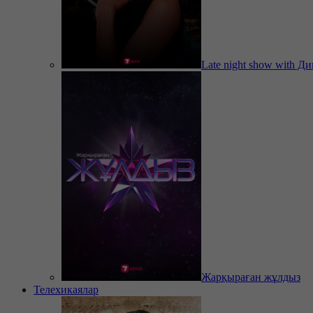
Late night show with Д
Жарқыраған жұлдыз
Телехикаялар