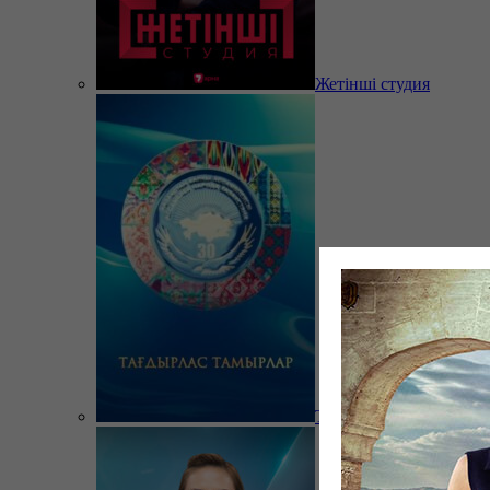
Жетінші студия
Тағдырлас тамырлар