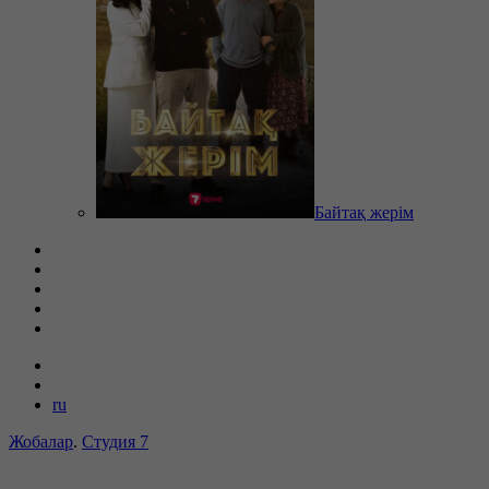
Байтақ жерім
ru
Жобалар
.
Студия 7