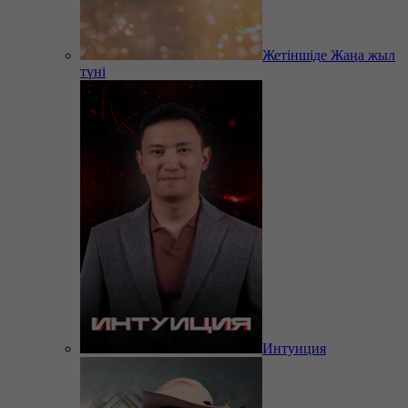
Жетіншіде Жаңа жыл
түні
Интуиция