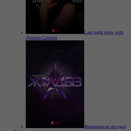
Late night show with
Динара Сатжан
Жарқыраған жұлдыз