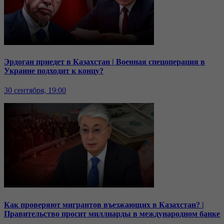
Эрдоган приедет в Казахстан | Военная спецоперация в
Украине подходит к концу?
30 сентября, 19:00
Как проверяют мигрантов въезжающих в Казахстан? |
Правительство просит миллиарды в международном банке