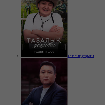
Тазалық уақыты