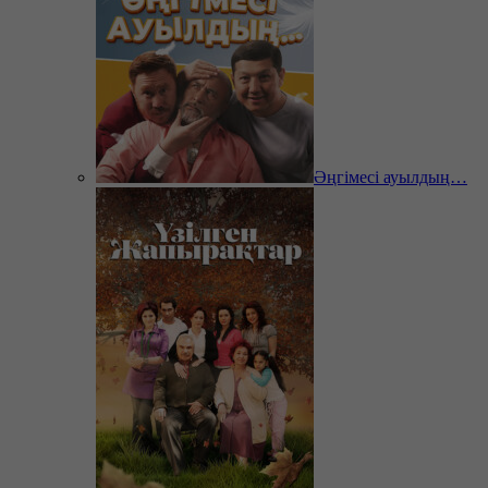
Әңгімесі ауылдың…