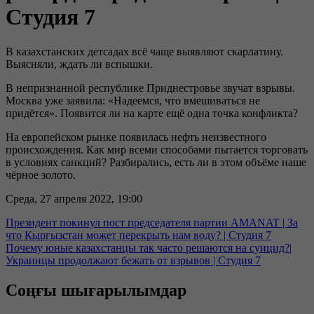
Студия 7
В казахстанских детсадах всё чаще выявляют скарлатину.
Выясняли, ждать ли вспышки.
В непризнанной республике Приднестровье звучат взрывы.
Москва уже заявила: «Надеемся, что вмешиваться не
придётся». Появится ли на карте ещё одна точка конфликта?
На европейском рынке появилась нефть неизвестного
происхождения. Как мир всеми способами пытается торговать
в условиях санкций? Разбирались, есть ли в этом объёме наше
чёрное золото.
Среда, 27 апреля 2022, 19:00
Президент покинул пост председателя партии AMANAT | За
что Кыргызстан может перекрыть нам воду? | Студия 7
Почему юные казахстанцы так часто решаются на суицид?|
Украинцы продолжают бежать от взрывов | Студия 7
Соңғы шығарылымдар