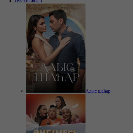
Телехикаялар
Алыс шаһар