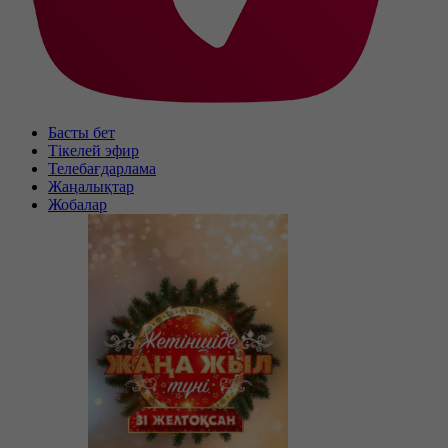
Басты бет
Тікелей эфир
Телебағдарлама
Жаңалықтар
Жобалар