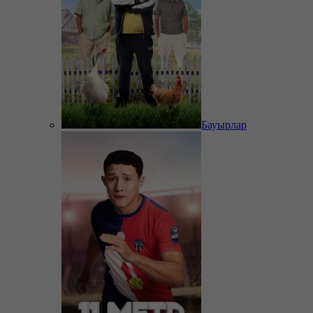
Бауырлар