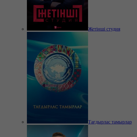
Жетінші студия
Тағдырлас тамырлар