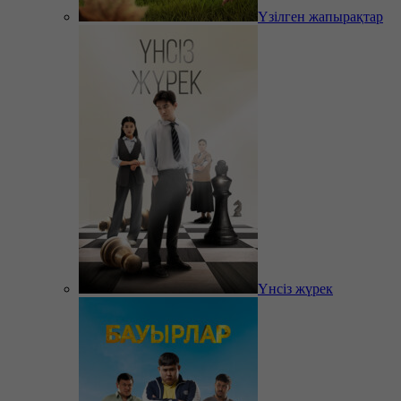
Үзілген жапырақтар
Үнсіз жүрек