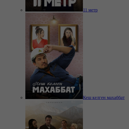
11 метр
Кеш келген махаббат