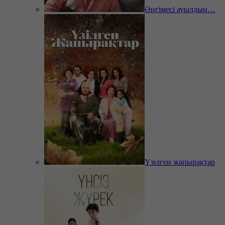
Әңгімесі ауылдың…
Үзілген жапырақтар