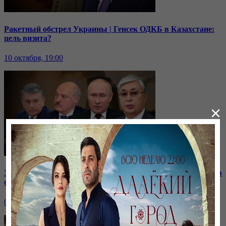
Ракетный обстрел Украины | Генсек ОДКБ в Казахстане:
цель визита?
10 октября, 19:00
×
Зачем встретились лидеры стран СНГ? | Роль Казахстана в
строительстве нашей АЭС
07 октября, 19:00