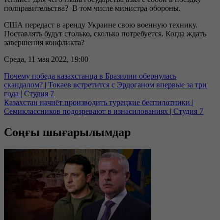
полправительства? В том числе министра обороны.
США передаст в аренду Украине свою военную технику.
Поставлять будут столько, сколько потребуется. Когда ждать
завершения конфликта?
Среда, 11 мая 2022, 19:00
Почему победа казахстанца в Бразилии обернулась
скандалом? | Токаев встретится с Эрдоганом впервые за три
года | Студия 7
Казахстан начнёт производить турецкие беспилотники |
Семиклассников подозревают в изнасилованиях | Студия 7
Соңғы шығарылымдар