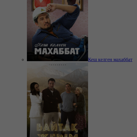
Кеш келген махаббат