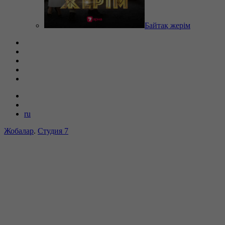
Байтақ жерім
ru
Жобалар
.
Студия 7