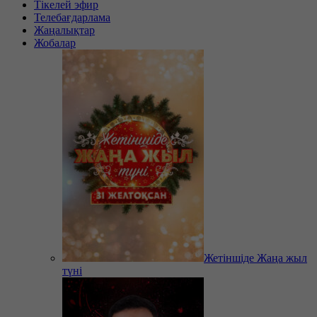
Тікелей эфир
Телебағдарлама
Жаңалықтар
Жобалар
Жетіншіде Жаңа жыл
түні