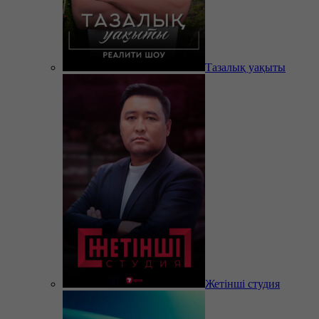
Тазалық уақыты
Жетінші студия