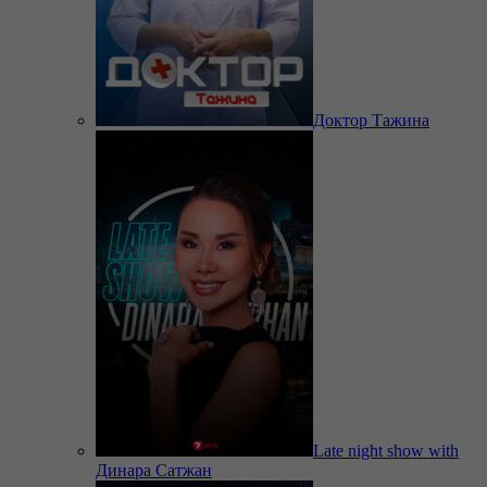
Доктор Тажина
Late night show with
Динара Сатжан