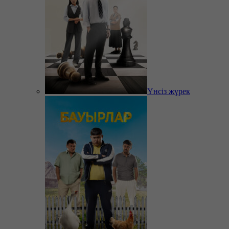
Үнсіз жүрек