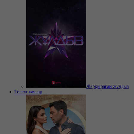
Жарқыраған жұлдыз
Телехикаялар