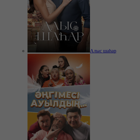
Алыс шаһар