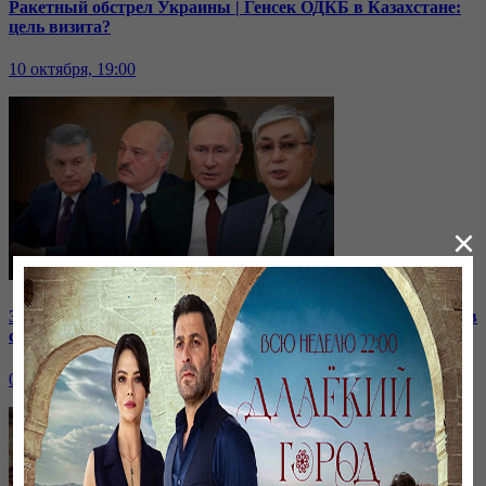
Ракетный обстрел Украины | Генсек ОДКБ в Казахстане:
цель визита?
10 октября, 19:00
×
Зачем встретились лидеры стран СНГ? | Роль Казахстана в
строительстве нашей АЭС
07 октября, 19:00