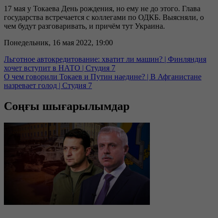
17 мая у Токаева День рождения, но ему не до этого. Глава
государства встречается с коллегами по ОДКБ. Выясняли, о
чем будут разговаривать, и причём тут Украина.
Понедельник, 16 мая 2022, 19:00
Льготное автокредитование: хватит ли машин? | Финляндия
хочет вступит в НАТО | Студия 7
О чем говорили Токаев и Путин наедине? | В Афганистане
назревает голод | Студия 7
Соңғы шығарылымдар