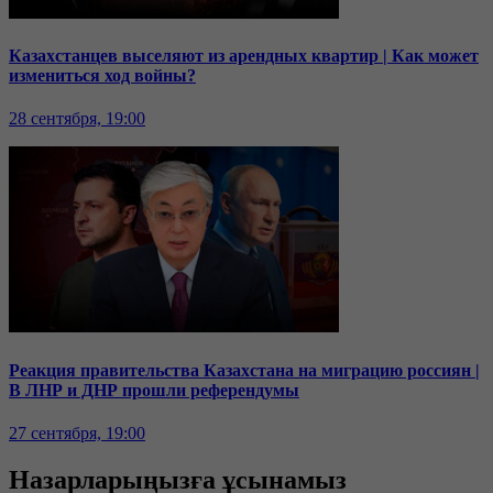
Казахстанцев выселяют из арендных квартир | Как может
измениться ход войны?
28 сентября, 19:00
Реакция правительства Казахстана на миграцию россиян |
В ЛНР и ДНР прошли референдумы
27 сентября, 19:00
Назарларыңызға ұсынамыз