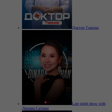
Доктор Тажина
Late night show with
Динара Сатжан