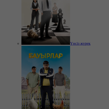
Үнсіз жүрек