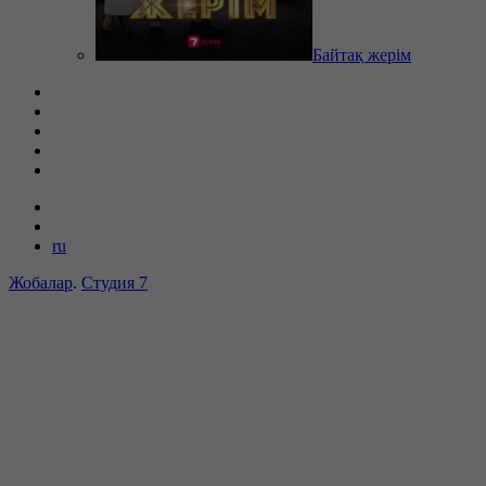
Байтақ жерім
ru
Жобалар
.
Студия 7