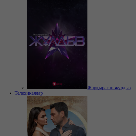
Жарқыраған жұлдыз
Телехикаялар