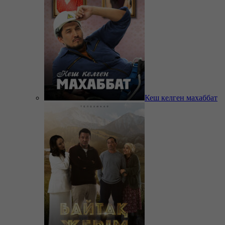
Кеш келген махаббат