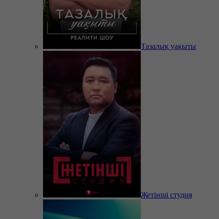
Тазалық уақыты
Жетінші студия