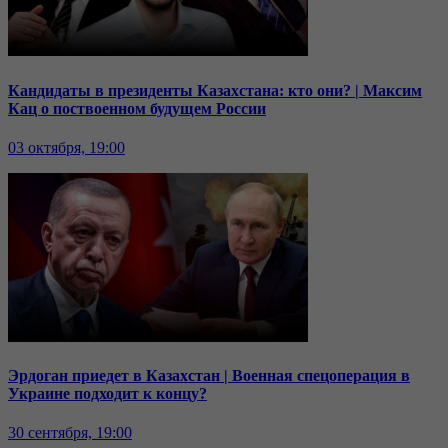
Кандидаты в президенты Казахстана: кто они? | Максим
Кац о поствоенном будущем России
03 октября, 19:00
Эрдоган приедет в Казахстан | Военная спецоперация в
Украине подходит к концу?
30 сентября, 19:00