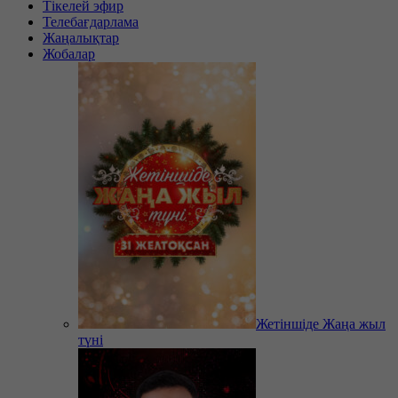
Тікелей эфир
Телебағдарлама
Жаңалықтар
Жобалар
Жетіншіде Жаңа жыл
түні