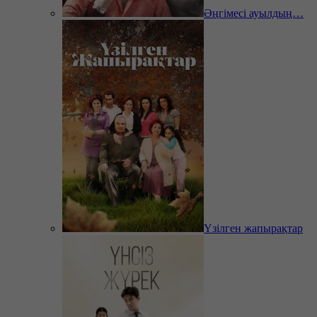
Әңгімесі ауылдың…
Үзілген жапырақтар