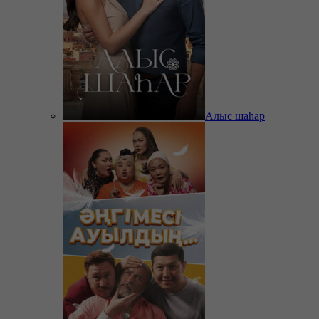
Алыс шаһар