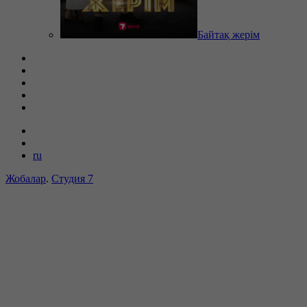
Байтақ жерім
ru
Жобалар
.
Студия 7