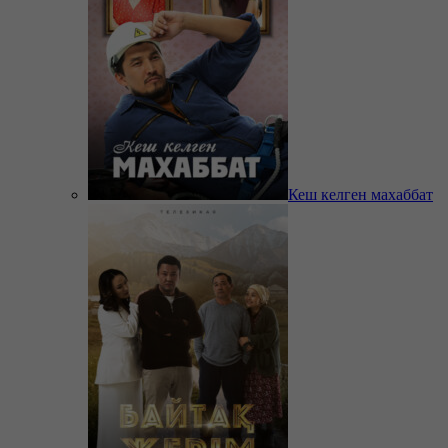
Кеш келген махаббат