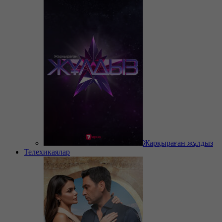
Жарқыраған жұлдыз
Телехикаялар