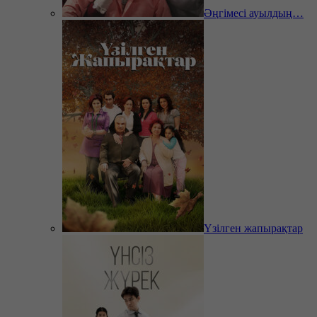
Әңгімесі ауылдың…
Үзілген жапырақтар