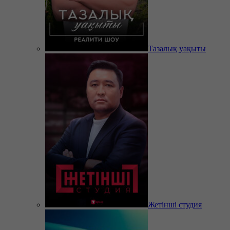
Тазалық уақыты
Жетінші студия