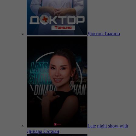
Доктор Тажина
Late night show with
Динара Сатжан