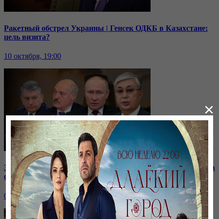
Ракетный обстрел Украины | Генсек ОДКБ в Казахстане:
цель визита?
10 октября, 19:00
×
Зачем встретились лидеры стран СНГ? | Роль Казахстана в
строительстве нашей АЭС
07 октября, 19:00