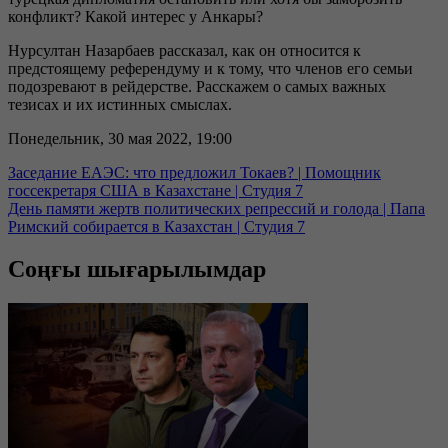
конфликт? Какой интерес у Анкары?
Нурсултан Назарбаев рассказал, как он относится к
предстоящему референдуму и к тому, что членов его семьи
подозревают в рейдерстве. Расскажем о самых важных
тезисах и их истинных смыслах.
Понедельник, 30 мая 2022, 19:00
Заседание ЕАЭС: что предложил Токаев? | Помощник
госсекретаря США в Казахстане | Студия 7
День памяти жертв политических репрессий и голода | Папа
Римский собирается в Казахстан | Студия 7
Соңғы шығарылымдар