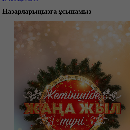
Назарларыңызға ұсынамыз