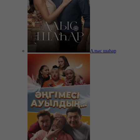
Алыс шаһар