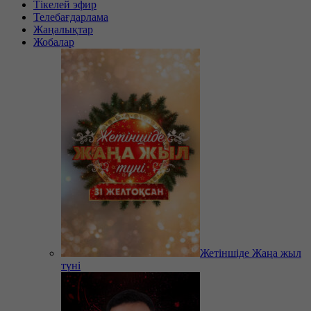
Тікелей эфир
Телебағдарлама
Жаңалықтар
Жобалар
Жетіншіде Жаңа жыл
түні