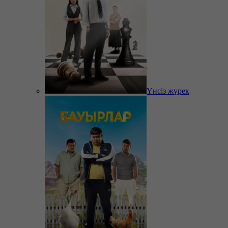
Үнсіз жүрек