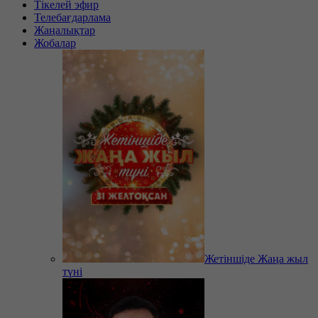
Тікелей эфир
Телебағдарлама
Жаңалықтар
Жобалар
Жетіншіде Жаңа жыл
түні