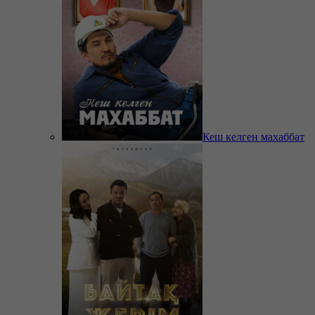
Кеш келген махаббат