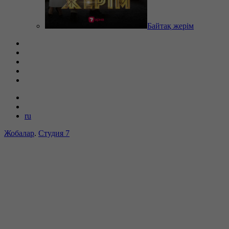
Байтақ жерім
ru
Жобалар
.
Студия 7