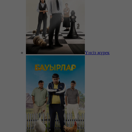
Үнсіз жүрек