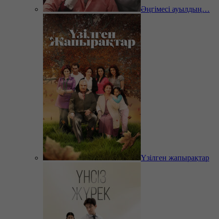
Әңгімесі ауылдың…
Үзілген жапырақтар