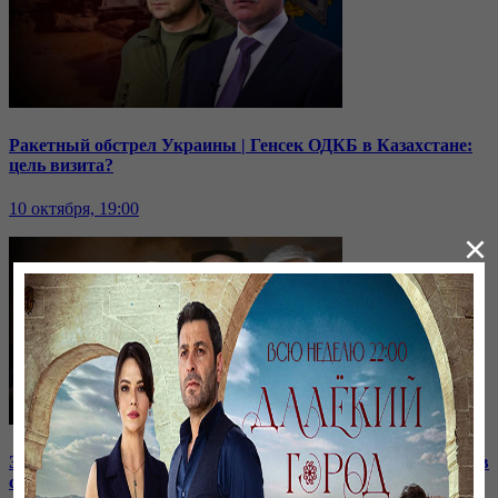
Ракетный обстрел Украины | Генсек ОДКБ в Казахстане:
цель визита?
10 октября, 19:00
×
Зачем встретились лидеры стран СНГ? | Роль Казахстана в
строительстве нашей АЭС