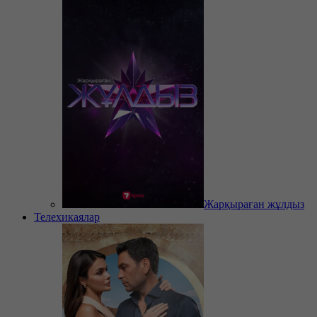
Жарқыраған жұлдыз
Телехикаялар