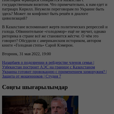
государственным визитом. Что примечательно, к нам едет и
патриарх Кирилл. Неужели переговорам по Украине быть
здесь? Может ли конфликт быть решён в диалоге
цивилизаций?
В Казахстане вспоминают жертв политических репрессий и
голода. Обвинительное «голодомор» ещё не звучит, однако
риторика в стране всё же становится жёстче. О чём это
говорит? Обсудили с американским историком, автором
книги «Голодная степь» Сарой Кэмерон.
Вторник, 31 мая 2022, 19:00
Назарбаев о подозрении в рейдерстве членов семьи |
Узбекистан построит АЭС на границе с Казахстаном
Украина готовит провокацию с применением химоружия? |
Защита от мошенников | Студия 7
Соңғы шығарылымдар