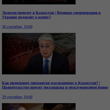
Эрдоган приедет в Казахстан | Военная спецоперация в
Украине подходит к концу?
30 сентября, 19:00
Как проверяют мигрантов въезжающих в Казахстан? |
Правительство просит миллиарды в международном банке
29 сентября, 19:00