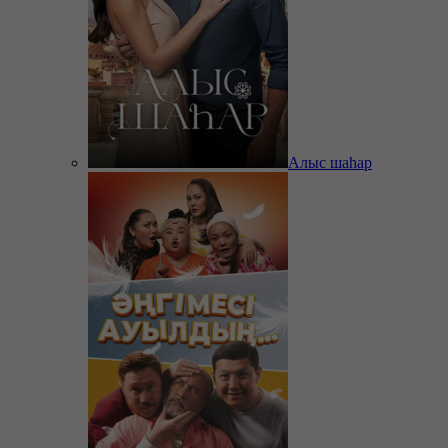
Алыс шаһар