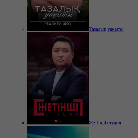
Тазалық уақыты
Жетінші студия