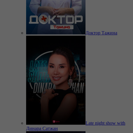
Доктор Тажина
Late night show with
Динара Сатжан