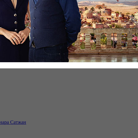
инара Сатжан