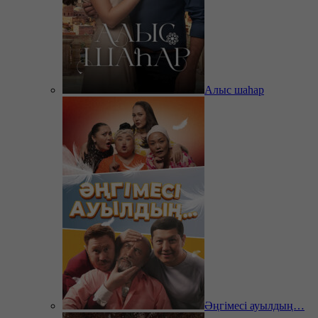
Алыс шаһар
Әңгімесі ауылдың…