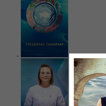
Тағдырлас тамырлар