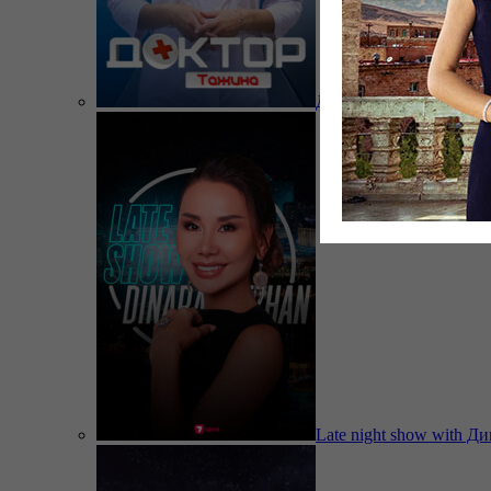
Доктор Тажина
Late night show with Д