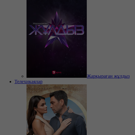
Жарқыраған жұлдыз
Телехикаялар