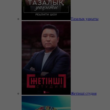
Тазалық уақыты
Жетінші студия