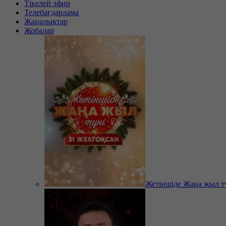
Тікелей эфир
Телебағдарлама
Жаңалықтар
Жобалар
Жетіншіде Жаңа жыл т