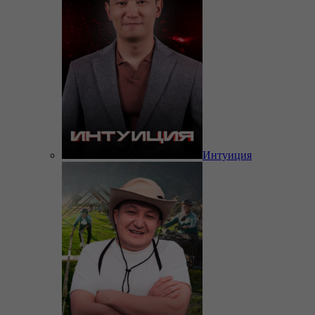
Интуиция