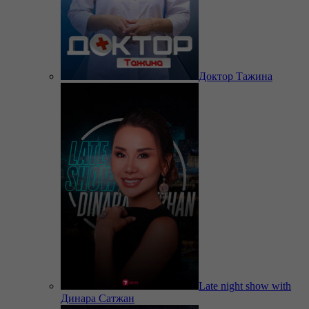
Доктор Тажина
Late night show with
Динара Сатжан