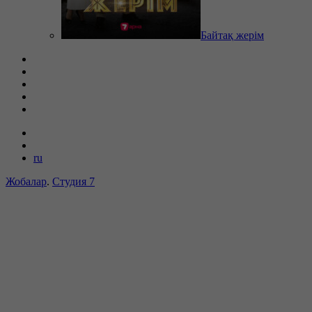
Байтақ жерім
ru
Жобалар
.
Студия 7