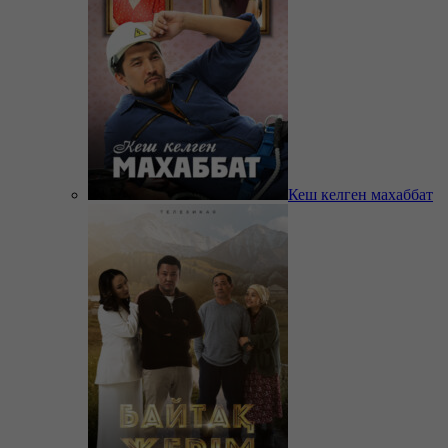
Кеш келген махаббат