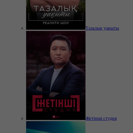
Тазалық уақыты
Жетінші студия