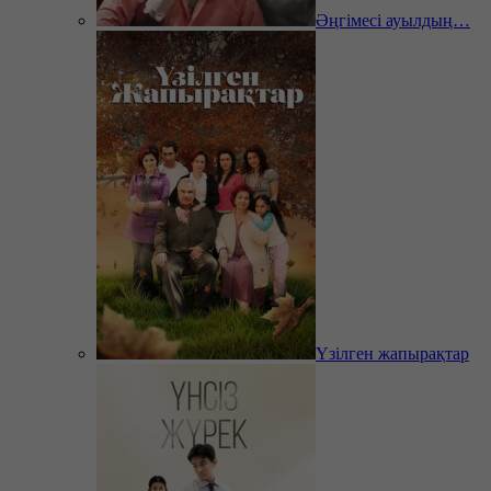
Әңгімесі ауылдың…
Үзілген жапырақтар