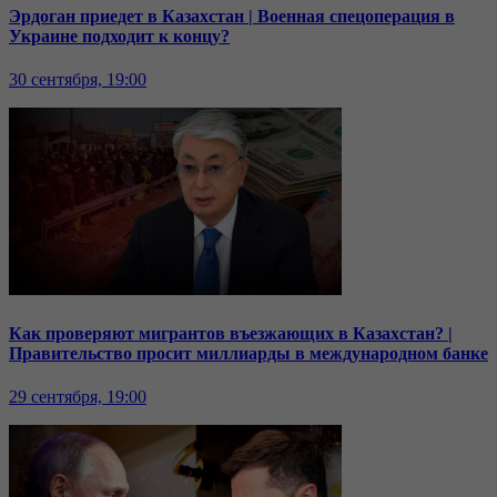
Эрдоган приедет в Казахстан | Военная спецоперация в
Украине подходит к концу?
30 сентября, 19:00
Как проверяют мигрантов въезжающих в Казахстан? |
Правительство просит миллиарды в международном банке
29 сентября, 19:00