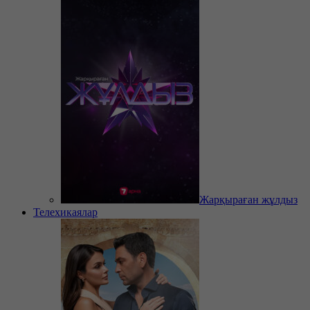
Жарқыраған жұлдыз
Телехикаялар