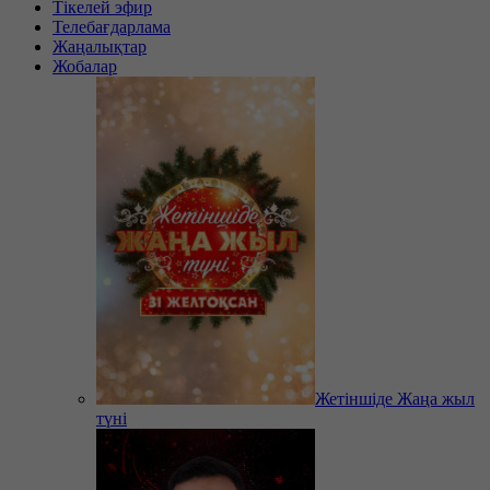
Тікелей эфир
Телебағдарлама
Жаңалықтар
Жобалар
Жетіншіде Жаңа жыл
түні