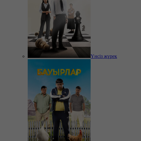
Үнсіз жүрек