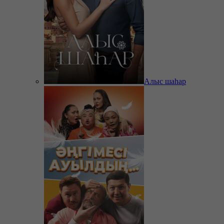
Алыс шаһар