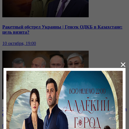
Ракетный обстрел Украины | Генсек ОДКБ в Казахстане:
цель визита?
10 октября, 19:00
×
Зачем встретились лидеры стран СНГ? | Роль Казахстана в
строительстве нашей АЭС
07 октября, 19:00