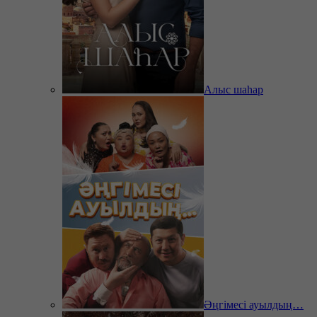
Алыс шаһар
Әңгімесі ауылдың…