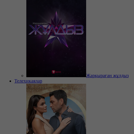
Жарқыраған жұлдыз
Телехикаялар