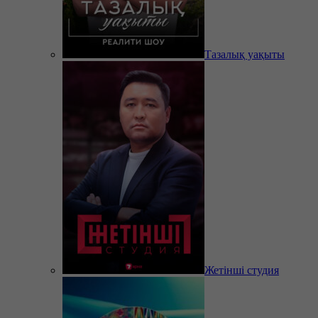
Тазалық уақыты
Жетінші студия