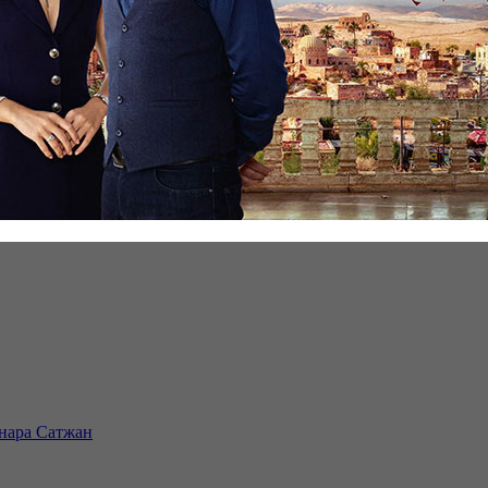
инара Сатжан