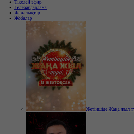
Тікелей эфир
Телебағдарлама
Жаңалықтар
Жобалар
Жетіншіде Жаңа жыл т