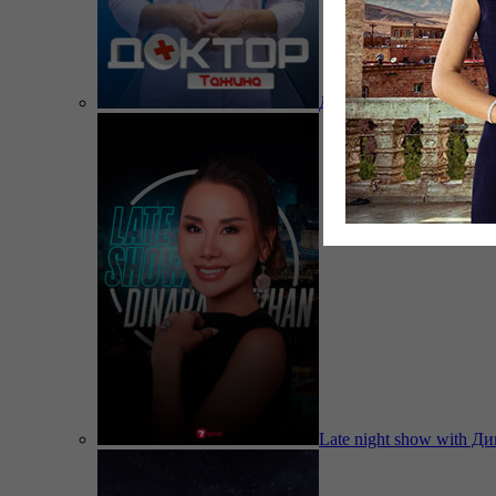
Доктор Тажина
Late night show with Д