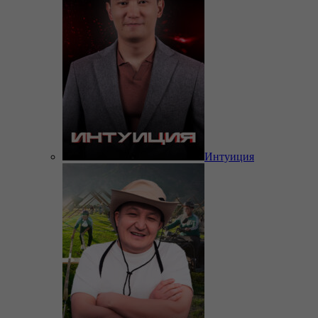
Интуиция