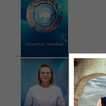
Тағдырлас тамырлар