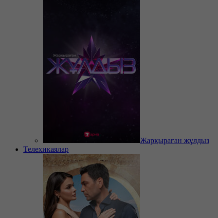
Жарқыраған жұлдыз
Телехикаялар