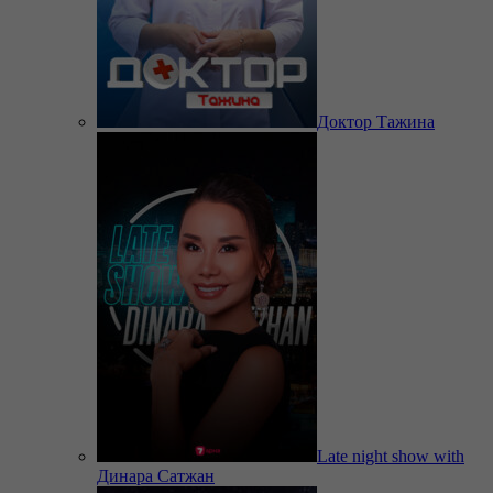
Доктор Тажина
Late night show with
Динара Сатжан