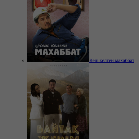
Кеш келген махаббат