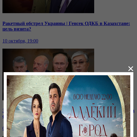
Ракетный обстрел Украины | Генсек ОДКБ в Казахстане:
цель визита?
10 октября, 19:00
×
Зачем встретились лидеры стран СНГ? | Роль Казахстана в
строительстве нашей АЭС
07 октября, 19:00