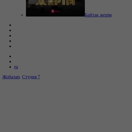
Байтақ жерім
ru
Жобалар
.
Студия 7