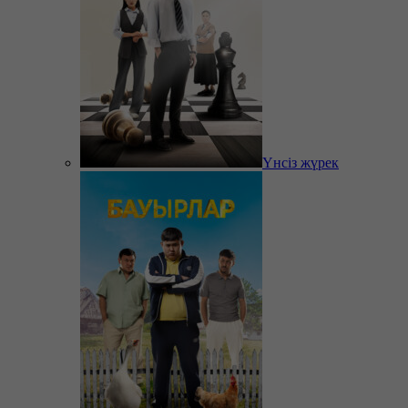
Үнсіз жүрек