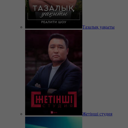
Тазалық уақыты
Жетінші студия