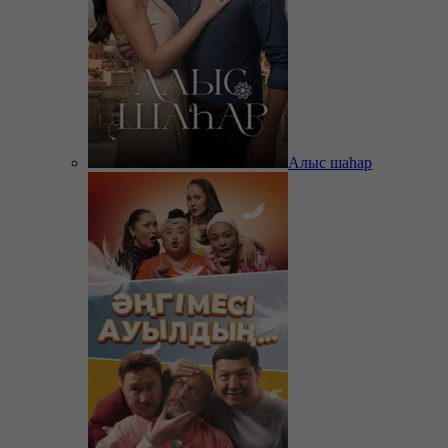
Алыс шаһар