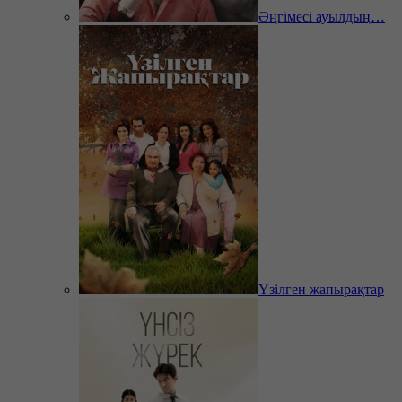
Әңгімесі ауылдың…
Үзілген жапырақтар