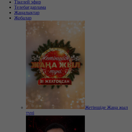
Тікелей эфир
Телебағдарлама
Жаңалықтар
Жобалар
Жетіншіде Жаңа жыл
түні