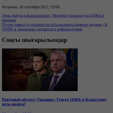
Вторник, 20 сентября 2022, 19:00
День траура в Кыргызстане | Митинги за выход из ОДКБ в
Ереване
Путин заявил о готовности использовать ядерное оружие | В
ЛДНР и Запорожье готовятся к референдумам
Соңғы шығарылымдар
Ракетный обстрел Украины | Генсек ОДКБ в Казахстане:
цель визита?