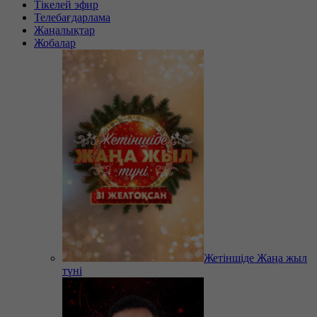
Тікелей эфир
Телебағдарлама
Жаңалықтар
Жобалар
Жетіншіде Жаңа жыл
түні