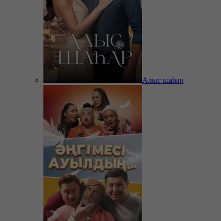
Алыс шаһар