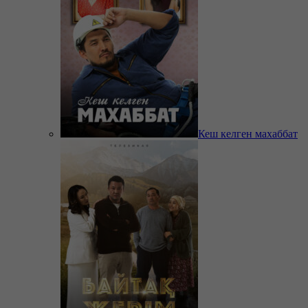
Кеш келген махаббат