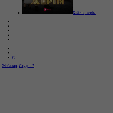
Байтақ жерім
ru
Жобалар
.
Студия 7