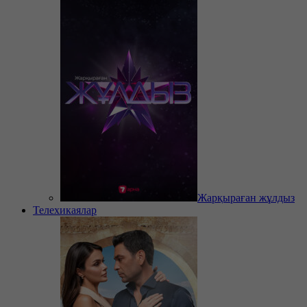
Жарқыраған жұлдыз
Телехикаялар