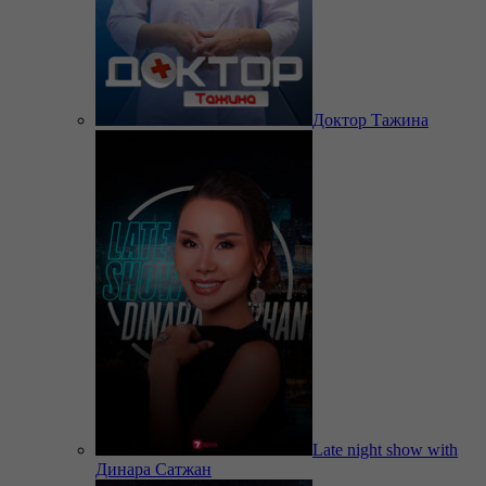
Доктор Тажина
Late night show with
Динара Сатжан