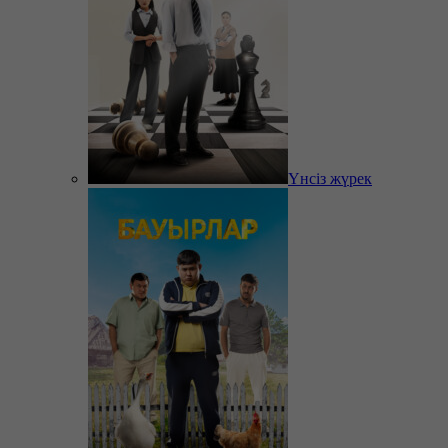
Үнсіз жүрек