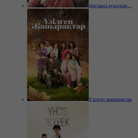
Әңгімесі ауылдың…
Үзілген жапырақтар