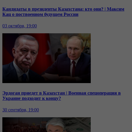
Кандидаты в президенты Казахстана: кто они? | Максим
Кац о поствоенном будущем России
03 октября, 19:00
Эрдоган приедет в Казахстан | Военная спецоперация в
Украине подходит к концу?
30 сентября, 19:00