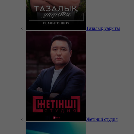
Тазалық уақыты
Жетінші студия