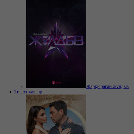
Жарқыраған жұлдыз
Телехикаялар