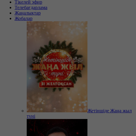
Тікелей эфир
Телебағдарлама
Жаңалықтар
Жобалар
Жетіншіде Жаңа жыл
түні