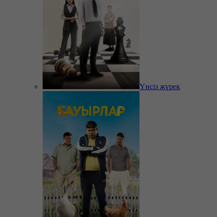
Үнсіз жүрек