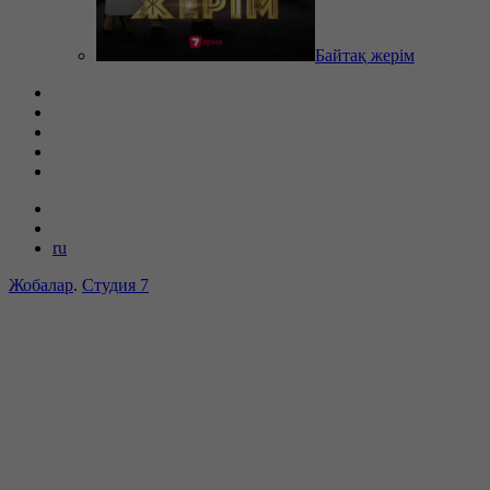
Байтақ жерім
ru
Жобалар
.
Студия 7