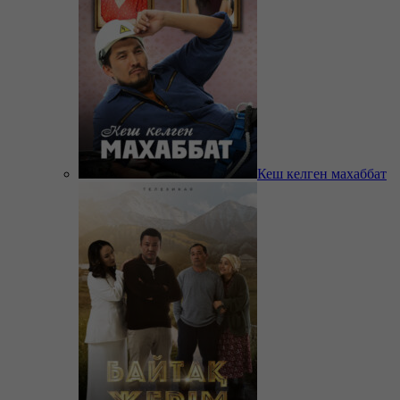
Кеш келген махаббат