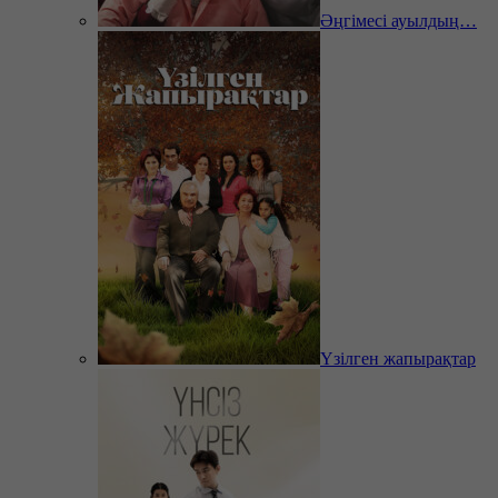
Әңгімесі ауылдың…
Үзілген жапырақтар