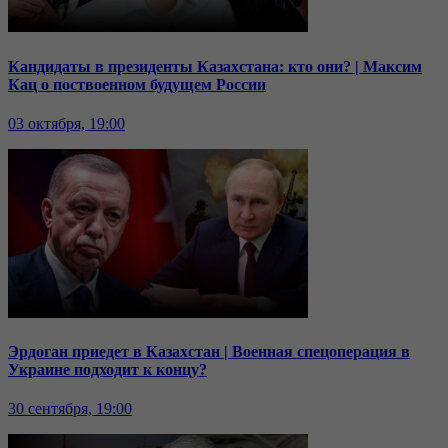
Кандидаты в президенты Казахстана: кто они? | Максим
Кац о поствоенном будущем России
03 октября, 19:00
Эрдоган приедет в Казахстан | Военная спецоперация в
Украине подходит к концу?
30 сентября, 19:00