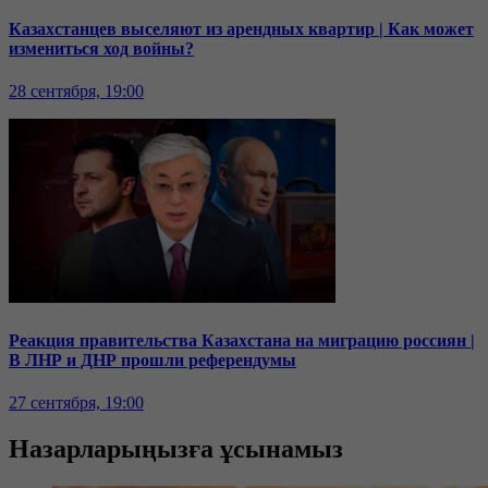
Казахстанцев выселяют из арендных квартир | Как может
измениться ход войны?
28 сентября, 19:00
Реакция правительства Казахстана на миграцию россиян |
В ЛНР и ДНР прошли референдумы
27 сентября, 19:00
Назарларыңызға ұсынамыз