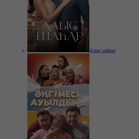
Алыс шаһар