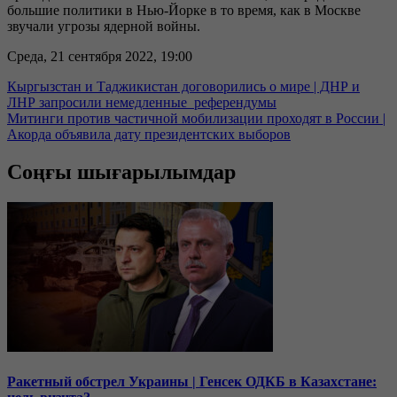
большие политики в Нью-Йорке в то время, как в Москве
звучали угрозы ядерной войны.
Среда, 21 сентября 2022, 19:00
Кыргызстан и Таджикистан договорились о мире | ДНР и
ЛНР запросили немедленные референдумы
Митинги против частичной мобилизации проходят в России |
Акорда объявила дату президентских выборов
Соңғы шығарылымдар
Ракетный обстрел Украины | Генсек ОДКБ в Казахстане: