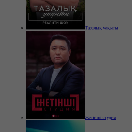
Тазалық уақыты
Жетінші студия