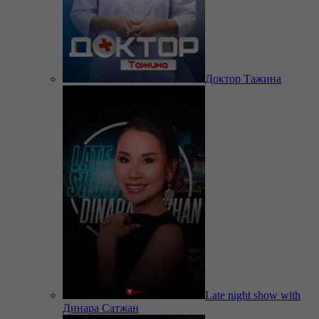
Доктор Тажина
Late night show with
Динара Сатжан