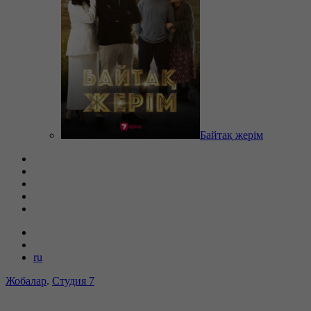
Байтақ жерім
ru
Жобалар
.
Студия 7