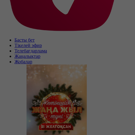
Басты бет
Тікелей эфир
Телебағдарлама
Жаңалықтар
Жобалар