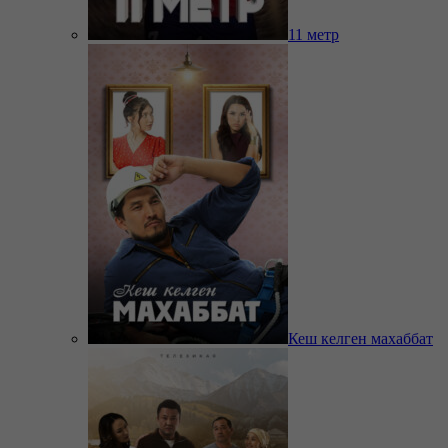
11 метр
Кеш келген махаббат