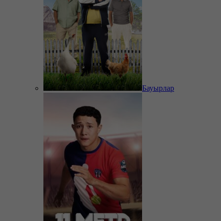
Бауырлар