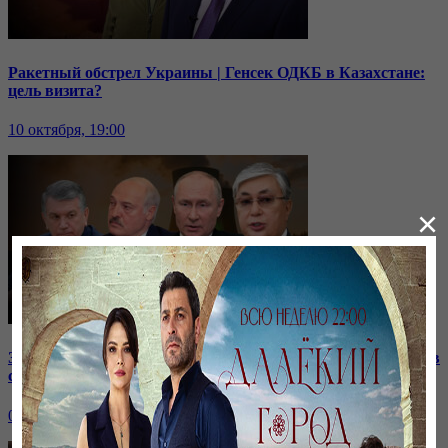
Ракетный обстрел Украины | Генсек ОДКБ в Казахстане:
цель визита?
10 октября, 19:00
×
Зачем встретились лидеры стран СНГ? | Роль Казахстана в
строительстве нашей АЭС
07 октября, 19:00