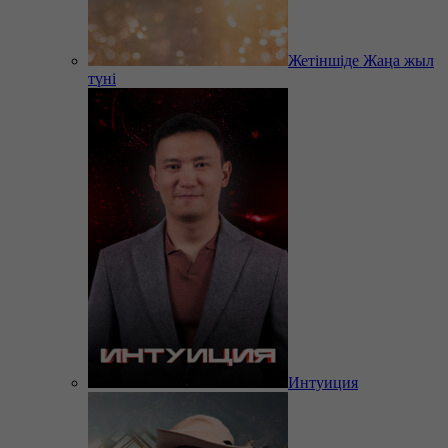
Жетіншіде Жаңа жыл
түні
Интуиция