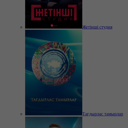
Жетінші студия
Тағдырлас тамырлар