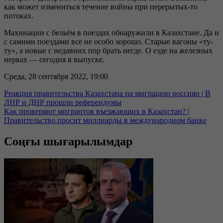
как может измениться течение войны при перерытых-то
потоках.
Махинации с бельём в поездах обнаружили в Казахстане. Да и
с самими поездами все не особо хорошо. Старые вагоны «ту-
ту», а новые с недавних пор брать негде. О езде на железных
нервах — сегодня в выпуске.
Среда, 28 сентября 2022, 19:00
Реакция правительства Казахстана на миграцию россиян | В
ЛНР и ДНР прошли референдумы
Как проверяют мигрантов въезжающих в Казахстан? |
Правительство просит миллиарды в международном банке
Соңғы шығарылымдар