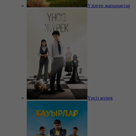
Үзілген жапырақтар
Үнсіз жүрек