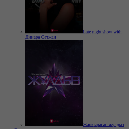
Late night show with
Динара Сатжан
Жарқыраған жұлдыз