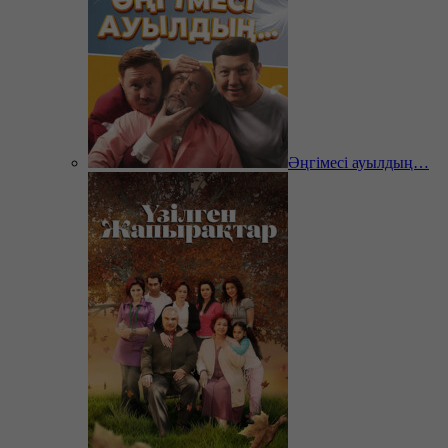
Әңгімесі ауылдың…