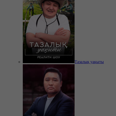
Тазалық уақыты