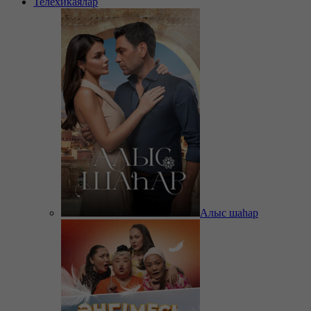
Телехикаялар
Алыс шаһар