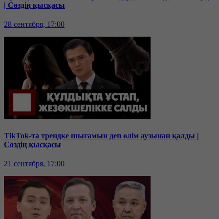
| Сөздің қысқасы
28 сентября, 17:00
TikTok-та трендке шығамын деп өлім аузынан қалды |
Сөздің қысқасы
21 сентября, 17:00