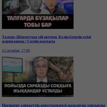
Талғар: Шерзаттың үйі өртенді. Күдіктілердің есімі
жарияланды | Сөздің қысқасы
12 октября, 17:00
Президент әлімжеттік көрсеткендерді жазалауды тапсырды