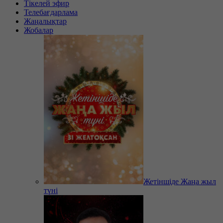
Тікелей эфир
Телебағдарлама
Жаңалықтар
Жобалар
Жетіншіде Жаңа жыл
түні