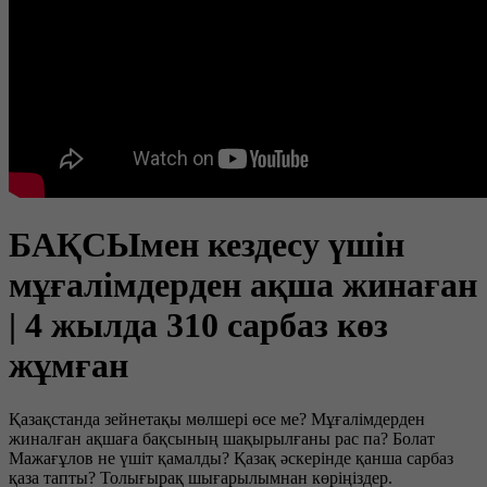
БАҚСЫмен кездесу үшін
мұғалімдерден ақша жинаған
| 4 жылда 310 сарбаз көз
жұмған
Қазақстанда зейнетақы мөлшері өсе ме? Мұғалімдерден
жиналған ақшаға бақсының шақырылғаны рас па? Болат
Мажағұлов не үшіт қамалды? Қазақ әскерінде қанша сарбаз
қаза тапты? Толығырақ шығарылымнан көріңіздер.