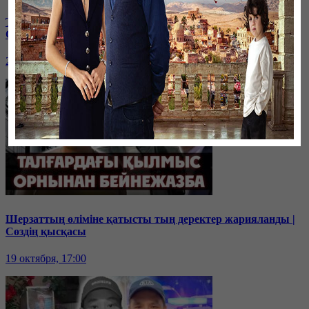
Талғарда оқушы қызды зорлаған күдікті қашып кетті |
Сөздің қысқасы
26 октября, 17:00
Шерзаттың өліміне қатысты тың деректер жарияланды |
Сөздің қысқасы
19 октября, 17:00