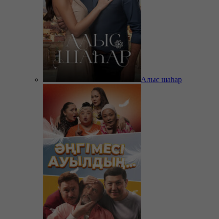
Алыс шаһар