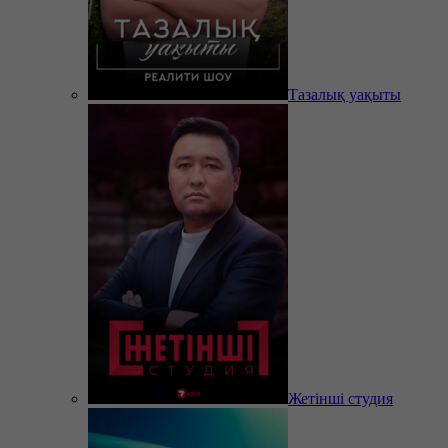
Тазалық уақыты
Жетінші студия