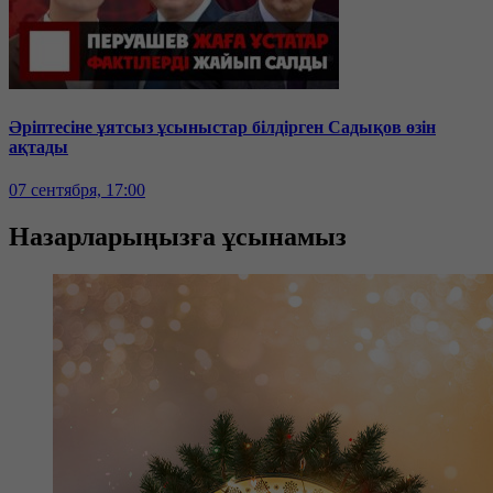
Әріптесіне ұятсыз ұсыныстар білдірген Садықов өзін
ақтады
07 сентября, 17:00
Назарларыңызға ұсынамыз