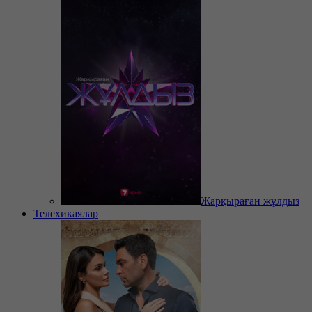
Жарқыраған жұлдыз
Телехикаялар