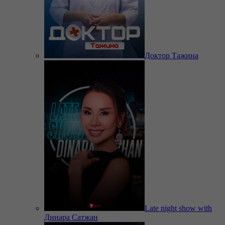
Доктор Тажина
Late night show with
Динара Сатжан