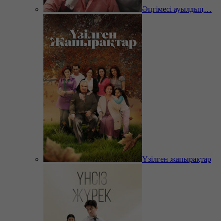
Әңгімесі ауылдың…
Үзілген жапырақтар