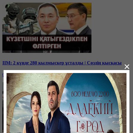
ІІМ: 2 күнде 280 қылмыскер ұсталды | Сөздің қысқасы
×
02 ноября, 17:00