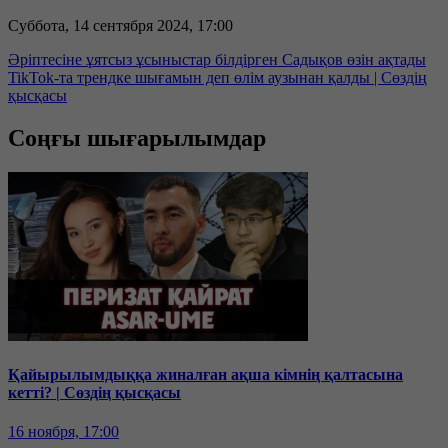
Суббота, 14 сентября 2024, 17:00
Әріптесіне ұятсыз ұсыныстар білдірген Садықов өзін ақтады
TikTok-та трендке шығамын деп өлім аузынан қалды | Сөздің
қысқасы
Соңғы шығарылымдар
Қайырылымдыққа жиналған ақша кімнің қалтасына
кетті? | Сөздің қысқасы
16 ноября, 17:00