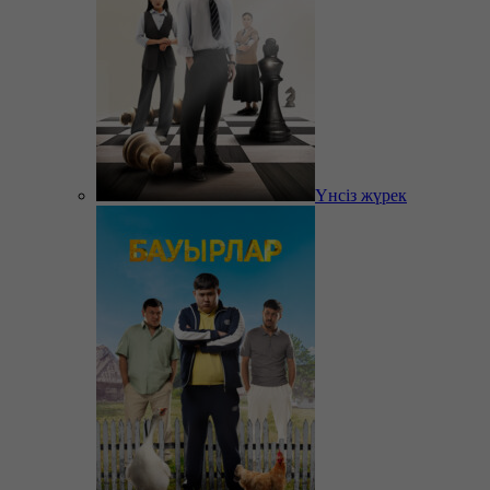
Үнсіз жүрек