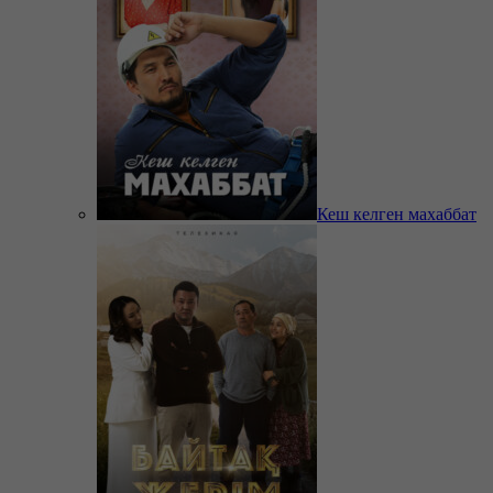
Кеш келген махаббат