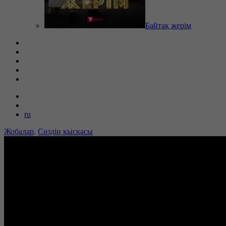
Байтақ жерім
ru
Жобалар
.
Сөздің қысқасы