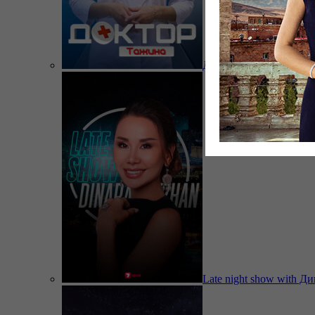
Доктор Тажина
Late night show with Д