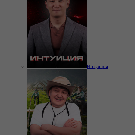
Интуиция