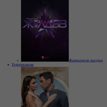
Жарқыраған жұлдыз
Телехикаялар