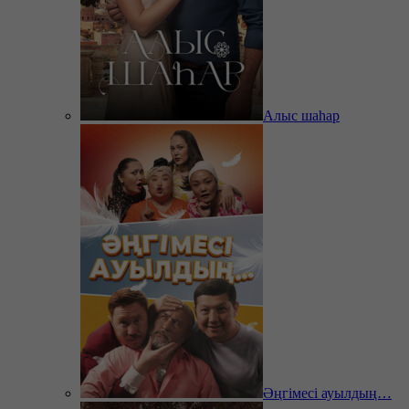
Алыс шаһар
Әңгімесі ауылдың…