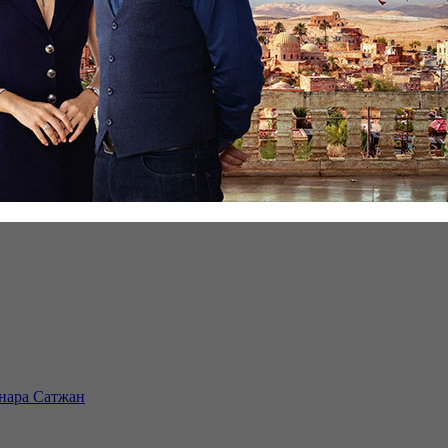
инара Сатжан