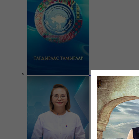
Тағдырлас тамырлар