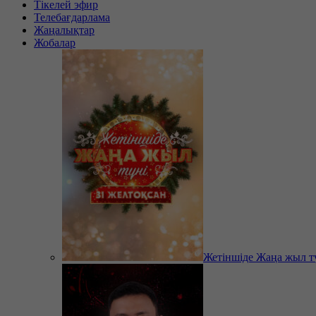
Тікелей эфир
Телебағдарлама
Жаңалықтар
Жобалар
Жетіншіде Жаңа жыл т