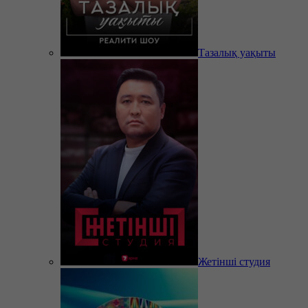
Тазалық уақыты
Жетінші студия