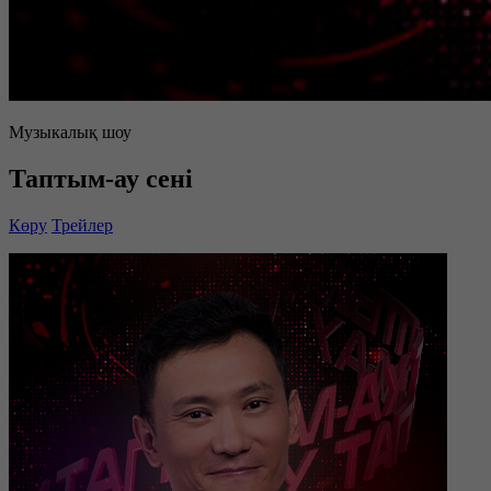
Музыкалық шоу
Таптым-ау сені
Көру
Трейлер