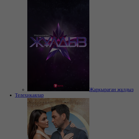
Жарқыраған жұлдыз
Телехикаялар