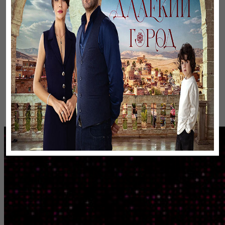
Байтақ жерім
ru