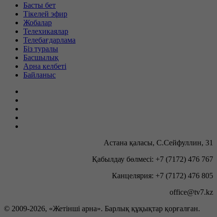
Басты бет
Тікелей эфир
Жобалар
Телехикаялар
Телебағдарлама
Біз туралы
Басшылық
Арна келбеті
Байланыс
Астана қаласы, С.Сейфуллин, 31
Қабылдау бөлмесі: +7 (7172) 476 767
Канцелярия: +7 (7172) 476 805
office@tv7.kz
© 2009-
2026, «Жетінші арна». Барлық құқықтар қорғалған.