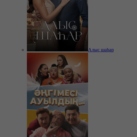
Алыс шаһар