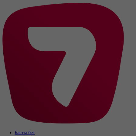
Басты бет