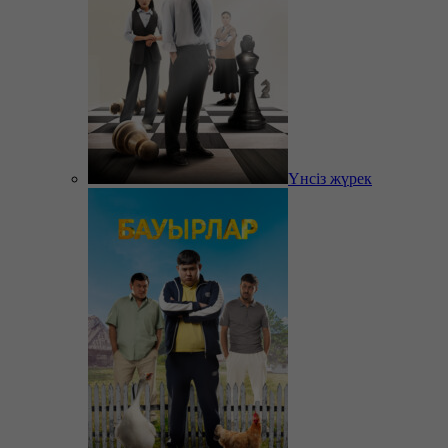
Үнсіз жүрек