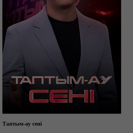
Таптым-ау сені