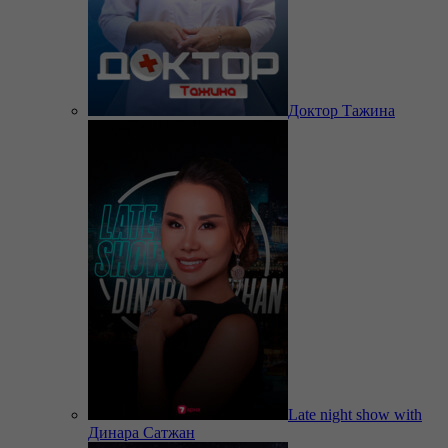
Доктор Тажина
Late night show with
Динара Сатжан