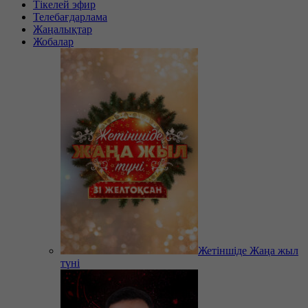
Тікелей эфир
Телебағдарлама
Жаңалықтар
Жобалар
Жетіншіде Жаңа жыл
түні