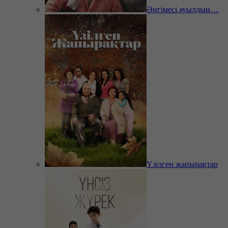
Әңгімесі ауылдың…
Үзілген жапырақтар