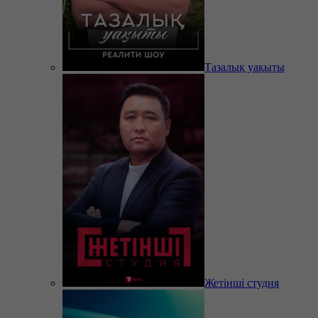
Тазалық уақыты
Жетінші студия