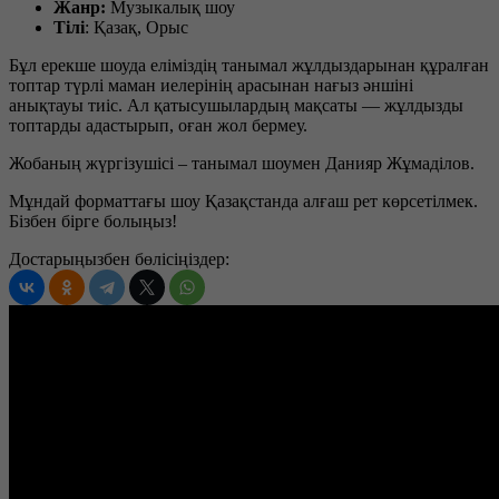
Жанр:
Музыкалық шоу
Тілі
: Қазақ, Орыс
Бұл ерекше шоуда еліміздің танымал жұлдыздарынан құралған
топтар түрлі маман иелерінің арасынан нағыз әншіні
анықтауы тиіс. Ал қатысушылардың мақсаты — жұлдызды
топтарды адастырып, оған жол бермеу.
Жобаның жүргізушісі – танымал шоумен Данияр Жұмаділов.
Мұндай форматтағы шоу Қазақстанда алғаш рет көрсетілмек.
Бізбен бірге болыңыз!
Достарыңызбен бөлісіңіздер: