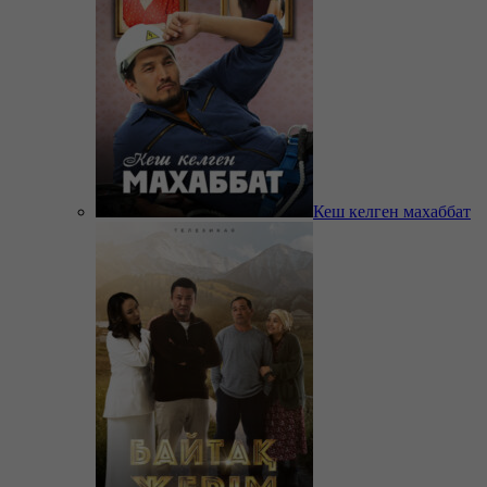
Кеш келген махаббат