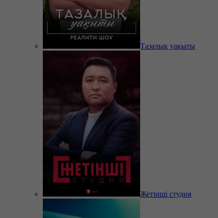
Тазалық уақыты
Жетінші студия