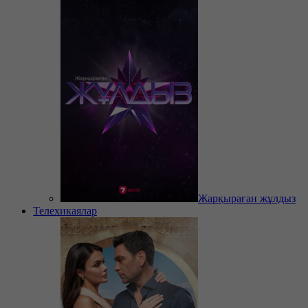
Жарқыраған жұлдыз
Телехикаялар