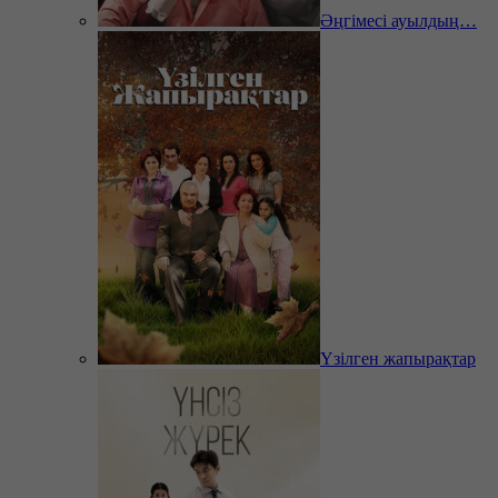
Әңгімесі ауылдың…
Үзілген жапырақтар