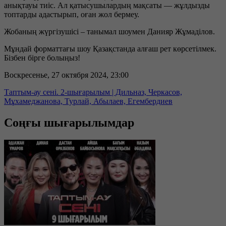
анықтауы тиіс. Ал қатысушылардың мақсаты — жұлдызды
топтарды адастырып, оған жол бермеу.
Жобаның жүргізушісі – танымал шоумен Данияр Жұмаділов.
Мұндай форматтағы шоу Қазақстанда алғаш рет көрсетілмек.
Бізбен бірге болыңыз!
Воскресенье, 27 октября 2024, 23:00
Таптым-ау сені. 2-шығарылым | Дильназ, Черкасов,
Мұхамеджанова, Турлай, Абылаев, Егембердиев
Соңғы шығарылымдар