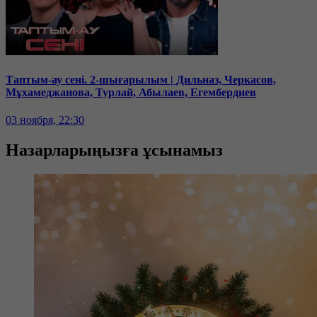
Таптым-ау сені. 2-шығарылым | Дильназ, Черкасов,
Мұхамеджанова, Турлай, Абылаев, Егембердиев
03 ноября, 22:30
Назарларыңызға ұсынамыз