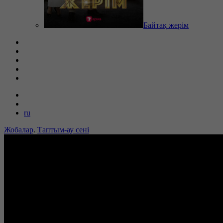
Байтақ жерім
ru
Жобалар
.
Таптым-ау сені