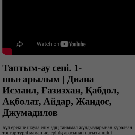
Таптым-ау сені. 1-
шығарылым | Диана
Исмаил, Ғазизхан, Қабдол,
Ақболат, Айдар, Жандос,
Джумадилов
Бұл ерекше шоуда еліміздің танымал жұлдыздарынан құралған
топтар түрлі маман иелерінің арасынан нағыз әншіні