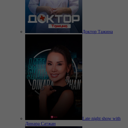
Доктор Тажина
Late night show with
Динара Сатжан