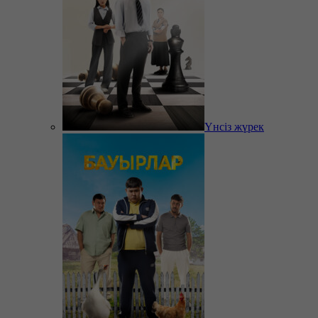
Үнсіз жүрек