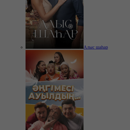
Алыс шаһар