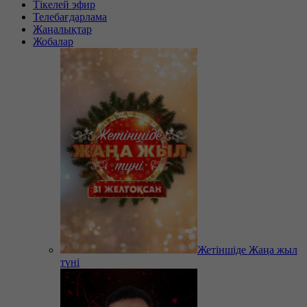
Тікелей эфир
Телебағдарлама
Жаңалықтар
Жобалар
Жетіншіде Жаңа жыл
түні