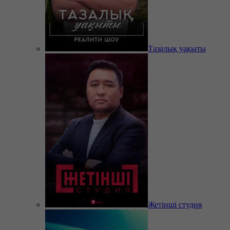
Тазалық уақыты
Жетінші студия