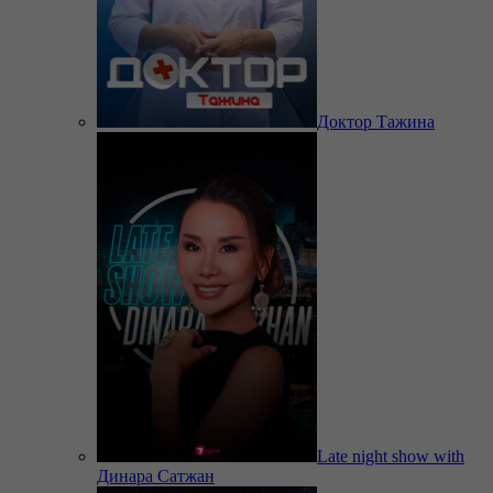
Доктор Тажина
Late night show with
Динара Сатжан