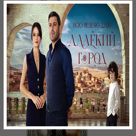
Үнсіз жүрек