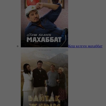
Кеш келген махаббат