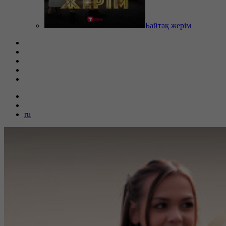
Байтақ жерім
ru