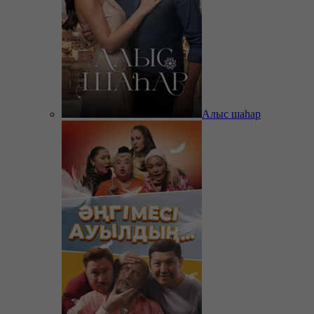
Алыс шаһар