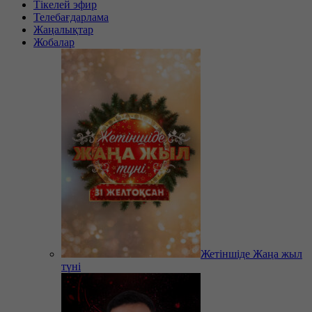
Тікелей эфир
Телебағдарлама
Жаңалықтар
Жобалар
Жетіншіде Жаңа жыл
түні