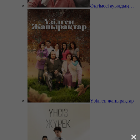
Әңгімесі ауылдың…
Үзілген жапырақтар
×