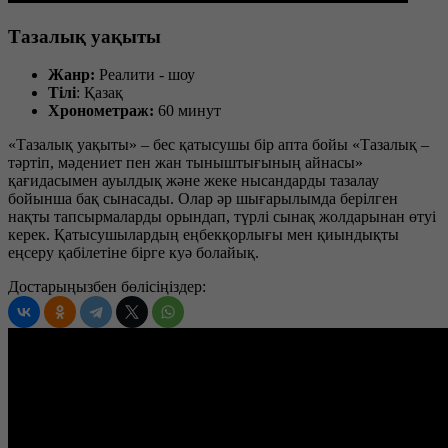
Тазалық уақыты
Жанр:
Реалити - шоу
Тілі
: Қазақ
Хронометраж:
60 минут
«Тазалық уақыты» – бес қатысушы бір апта бойы «Тазалық –
тәртіп, мәдениет пен жан тыныштығының айнасы»
қағидасымен ауылдық және жеке нысандарды тазалау
бойынша бақ сынасады. Олар әр шығарылымда берілген
нақты тапсырмаларды орындап, түрлі сынақ жолдарынан өтуі
керек. Қатысушылардың еңбекқорлығы мен қиындықты
еңсеру қабілетіне бірге куә болайық.
Достарыңызбен бөлісіңіздер: