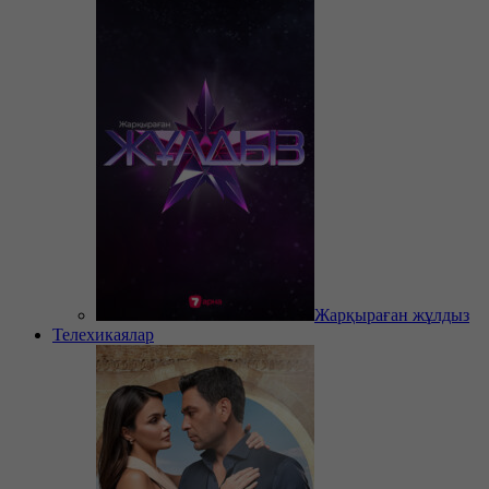
Жарқыраған жұлдыз
Телехикаялар