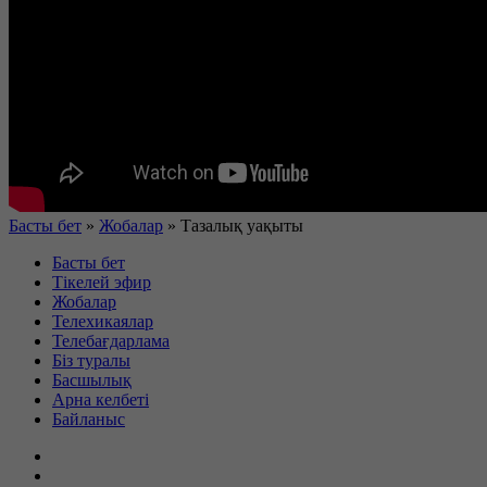
Басты бет
»
Жобалар
»
Тазалық уақыты
Басты бет
Тікелей эфир
Жобалар
Телехикаялар
Телебағдарлама
Біз туралы
Басшылық
Арна келбеті
Байланыс