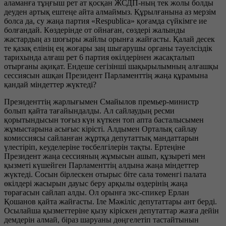
аламанға тұңғыш рет ат қосқан ЖСДП-ның тек жолы болды
деуден артық ештеңе айта алмаймыз. Құрылғанына аз мерзім
болса да, су жаңа партия «Respublica» қоғамда сүйкімге ие
болғандай. Көздерінде от ойнаған, сөздері жалынды
жастардың аз шоғыры жайлы орынға жайғасты. Қалай десек
те қазақ елінің ең жоғары заң шығарушы органы тәуелсіздік
тарихында алғаш рет 6 партия өкілдерінен жасақталып
отырғаны ақиқат. Ендеше сегізінші шақырылымның алғашқы
сессиясын ашқан Президент Парламенттің жаңа құрамына
қандай міндеттер жүктеді?
Президенттің жарлығымен Смайылов премьер-министр
болып қайта тағайындалды. Ал сайлаудың ресми
қорытындысын тоғыз күн күткен топ апта басталысымен
жұмыстарына асығыс кірісті. Алдымен Орталық сайлау
комиссиясы сайланған жұртқа депутаттық мандаттарын
үлестіріп, кеуделеріне төсбелгілерін тақты. Ертеңіне
Президент жаңа сессияның жұмысын ашып, құзыреті мен
қызметі күшейген Парламенттің алдына жаңа міндеттер
жүктеді. Сосын бірлескен отырыс біте сала төменгі палата
өкілдері жасырын дауыс беру арқылы өздерінің жаңа
төрағасын сайлап алды. Ол орынға экс-спикер Ерлан
Қошанов қайта жайғасты. Іле Мәжіліс депутаттары ант берді.
Осылайша қызметтеріне қызу кіріскен депутаттар жазға дейін
демдерін алмай, біраз шаруаны дөңгелетіп тастайтынын