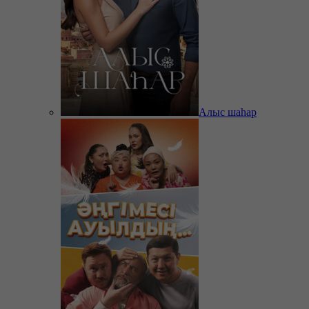
Алыс шаһар