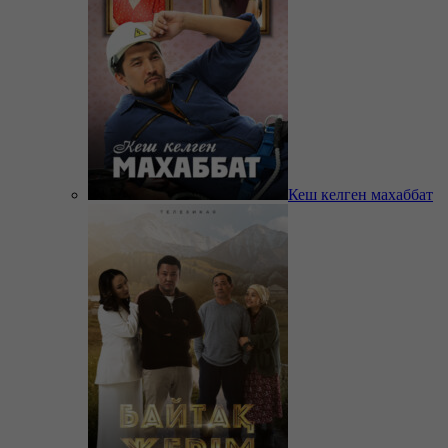
Кеш келген махаббат