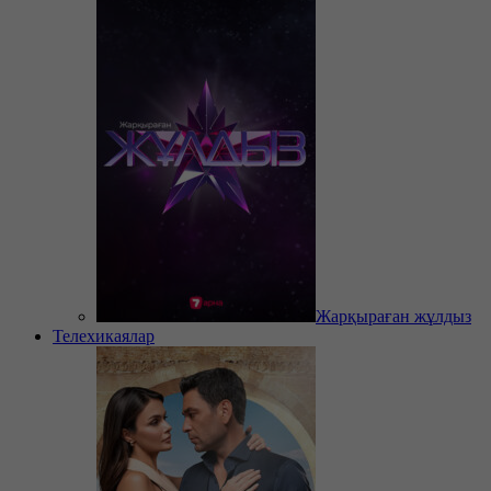
Жарқыраған жұлдыз
Телехикаялар