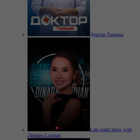
Доктор Тажина
Late night show with
Динара Сатжан