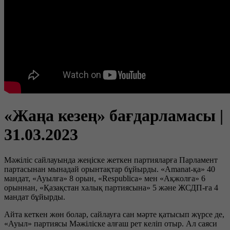
«Жаңа кезең» бағдарламасы |
31.03.2023
Мәжіліс сайлауында жеңіске жеткен партияларға Парламент
партасынан мынадай орынтақтар бұйырды. «Amanat-қа» 40
мандат, «Ауылға» 8 орын, «Respublica» мен «Ақжолға» 6
орыннан, «Қазақстан халық партиясына» 5 және ЖСДП-ға 4
мандат бұйырды.
Айта кеткен жөн болар, сайлауға сан мәрте қатысып жүрсе де,
«Ауыл» партиясы Мәжіліске алғаш рет келіп отыр. Ал саяси