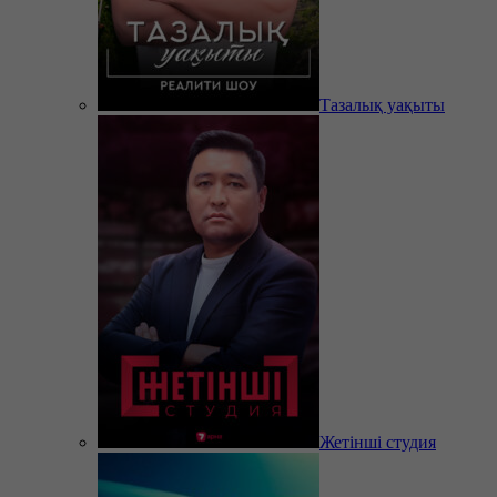
Тазалық уақыты
Жетінші студия