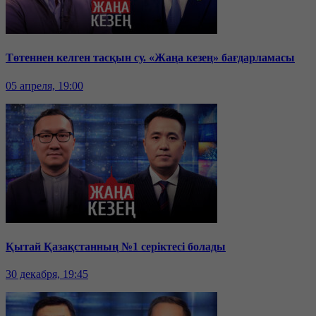
Төтеннен келген тасқын су. «Жаңа кезең» бағдарламасы
05 апреля, 19:00
Қытай Қазақстанның №1 серіктесі болады
30 декабря, 19:45