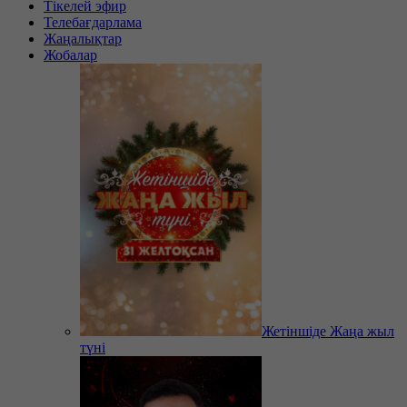
Тікелей эфир
Телебағдарлама
Жаңалықтар
Жобалар
Жетіншіде Жаңа жыл
түні