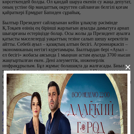
көрсеткендей болды. Ол қандай шаруа екенін су жаңа депутат,
оның үстіне бір мандаттық округтен сайланған белгілі қоғам
қайраткері Ермұрат Бапиден сұрайық.
Былтыр Президент сайлауынан кейін ұлықтау рәсімінде
Қ.Тоқаев өзінің ең бірінші жарлығын ауылды дамытуға арнап
шығарғаны естеріңізде болар. Осы жолы да Президент ауылға
қатысты мәселелерді уақыттың тезіне салып шешу керектігін
айтты. Себебі ауыл – қазақтың алтын бесігі. Агроөнәркәсіп –
экономиканың негізгі күретамыры. Былтырдан бері «Ауыл –
ел бесігі» жобасы аясында 1 мыңнан астам ауылда 3700 нысан
жаңғыртылған екен. Дені әлеуметтік, инженерлік
×
инфрақұрылым. Бұл жұмыс болашақта да жалғасады. Биыл
тағы 1,5 мыңнан астам жобаға бюджеттен 143 миллиард теңге
бөлінбек. Әрі Президент шалғайда қалған шекаралас
аудандардың ахуалы мен халықтың әлеуметтік тұрмыс-тірлігін
түзету мәселесін де жаңа Парламент пен Үкіметтің арқасына
зіл-батпан жүк қылып артты.
Пятница, 31 марта 2023, 18:20
Сайлау талаптарға сай өтті: Халықаралық байқаушылар не
дейді?
Тоқаев Парламенттің жаңа құрамына қандай міндеттер
жүктеді?