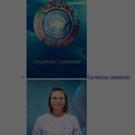
Тағдырлас тамырлар