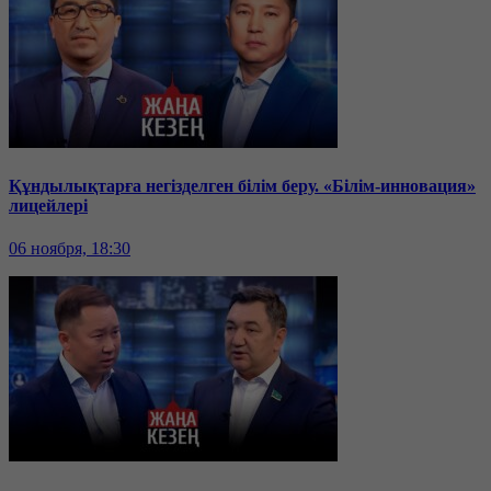
Құндылықтарға негізделген білім беру. «Білім-инновация»
лицейлері
06 ноября, 18:30