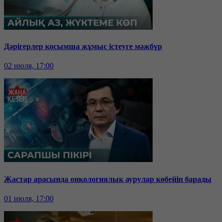
Дәрігерлер қосымша жұмыс істеуге мәжбүр
02 июля, 17:00
Жастар арасында онкологиялық аурулар көбейіп барады
01 июля, 17:00