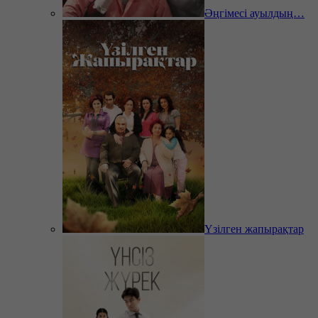
Әңгімесі ауылдың…
Үзілген жапырақтар