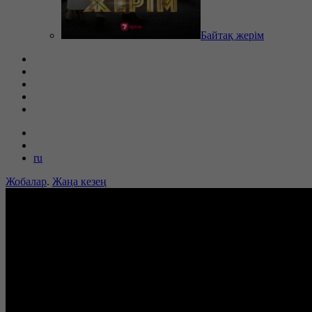
Байтақ жерім
ru
Жобалар
.
Жаңа кезең