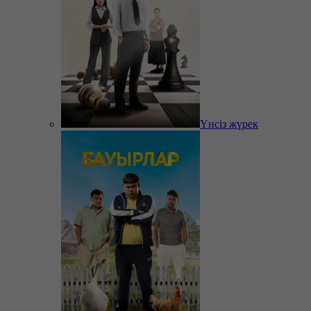
Үнсіз жүрек