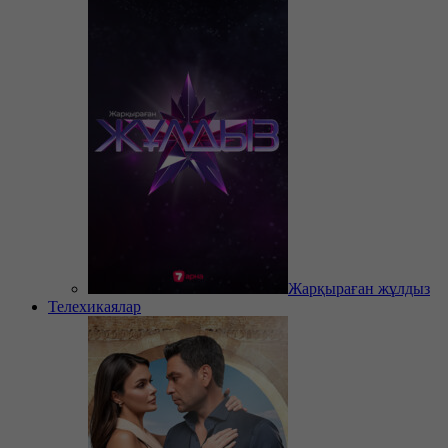
Жарқыраған жұлдыз
Телехикаялар