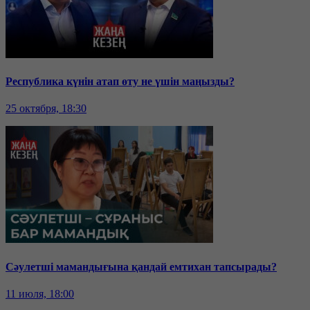
Республика күнін атап өту не үшін маңызды?
25 октября, 18:30
Сәулетші мамандығына қандай емтихан тапсырады?
11 июля, 18:00