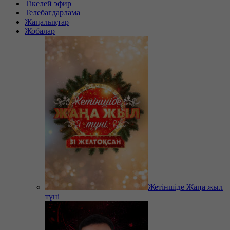
Тікелей эфир
Телебағдарлама
Жаңалықтар
Жобалар
Жетіншіде Жаңа жыл
түні