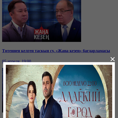
Төтеннен келген тасқын су. «Жаңа кезең» бағдарламасы
×
05 апреля, 19:00