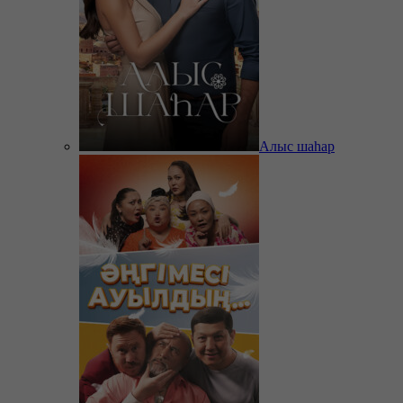
Алыс шаһар