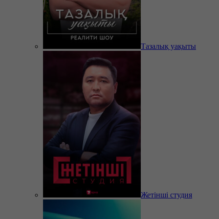
Тазалық уақыты
Жетінші студия