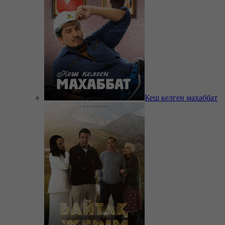
Кеш келген махаббат