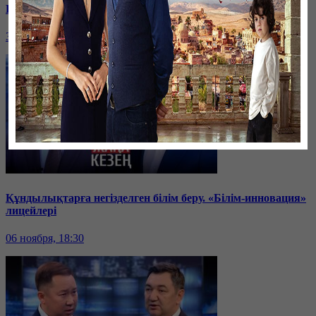
Қытай Қазақстанның №1 серіктесі болады
30 декабря, 19:45
Құндылықтарға негізделген білім беру. «Білім-инновация»
лицейлері
06 ноября, 18:30