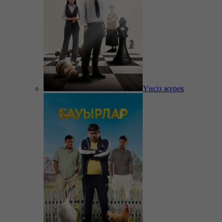
Үнсіз жүрек