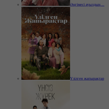
Әңгімесі ауылдың…
Үзілген жапырақтар