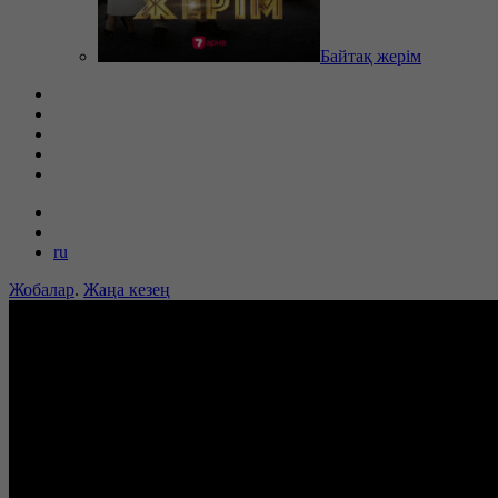
Байтақ жерім
ru
Жобалар
.
Жаңа кезең