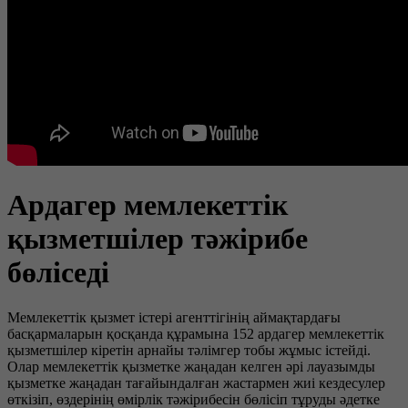
Ардагер мемлекеттік
қызметшілер тәжірибе
бөліседі
Мемлекеттік қызмет істері агенттігінің аймақтардағы
басқармаларын қосқанда құрамына 152 ардагер мемлекеттік
қызметшілер кіретін арнайы тәлімгер тобы жұмыс істейді.
Олар мемлекеттік қызметке жаңадан келген әрі лауазымды
қызметке жаңадан тағайындалған жастармен жиі кездесулер
өткізіп, өздерінің өмірлік тәжірибесін бөлісіп тұруды әдетке