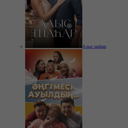
Алыс шаһар