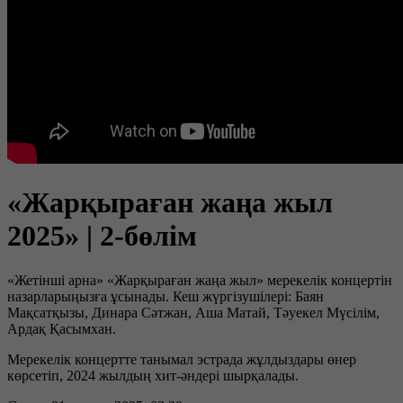
«Жарқыраған жаңа жыл
2025» | 2-бөлім
«Жетінші арна» «Жарқыраған жаңа жыл» мерекелік концертін
назарларыңызға ұсынады. Кеш жүргізушілері: Баян
Мақсатқызы, Динара Сәтжан, Аша Матай, Тәуекел Мүсілім,
Ардақ Қасымхан.
Мерекелік концертте танымал эстрада жұлдыздары өнер
көрсетіп, 2024 жылдың хит-әндері шырқалады.