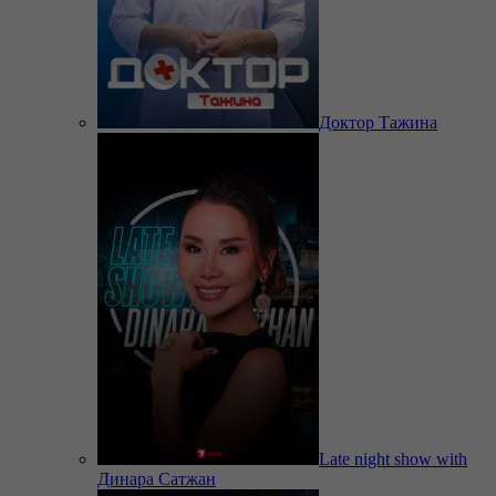
Доктор Тажина
Late night show with
Динара Сатжан