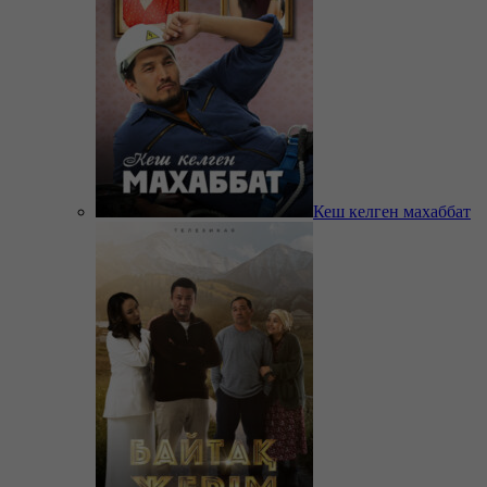
Кеш келген махаббат