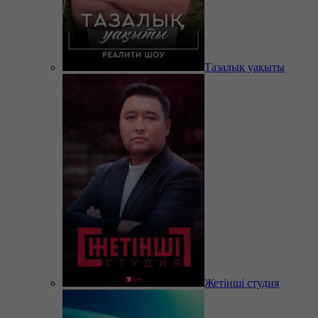
Тазалық уақыты
Жетінші студия