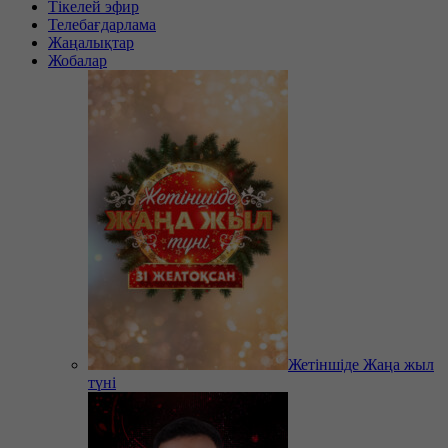
Тікелей эфир
Телебағдарлама
Жаңалықтар
Жобалар
Жетіншіде Жаңа жыл
түні