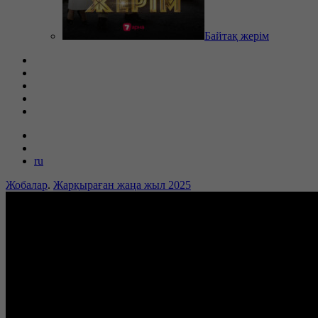
Байтақ жерім
ru
Жобалар
.
Жарқыраған жаңа жыл 2025