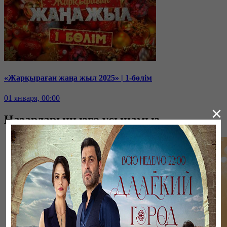
«Жарқыраған жаңа жыл 2025» | 1-бөлім
01 января, 00:00
×
Назарларыңызға ұсынамыз