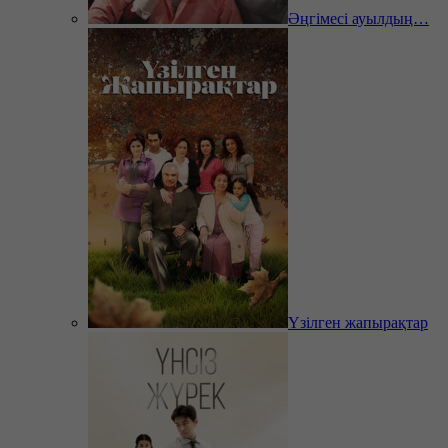
Әңгімесі ауылдың…
Үзілген жапырақтар