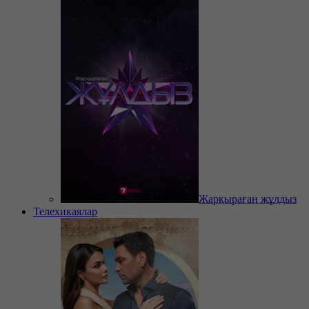
Жарқыраған жұлдыз
Телехикаялар