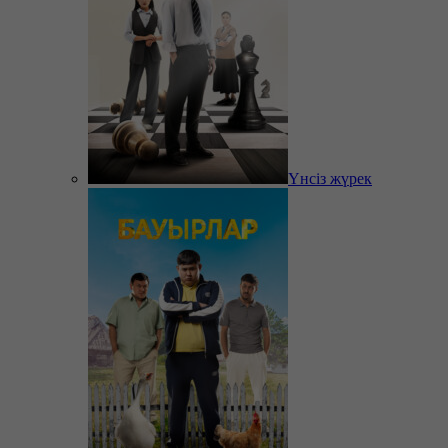
Үнсіз жүрек