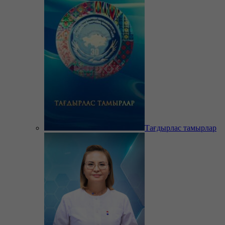
Тағдырлас тамырлар