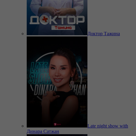
Доктор Тажина
Late night show with
Динара Сатжан