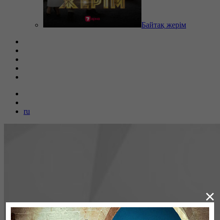
Байтақ жерім
ru
×