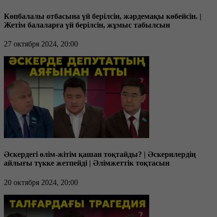
Көпбалалы отбасына үй берілсін, жәрдемақы көбейсін. |
Жетім балаларға үй берілсін, жұмыс табылсын
27 октября 2024, 20:00
Әскердегі өлім-жітім қашан тоқтайды? | Әскерилердің
айлығы түкке жетпейді | Әлімжеттік тоқтасын
20 октября 2024, 20:00