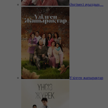
Әңгімесі ауылдың…
Үзілген жапырақтар