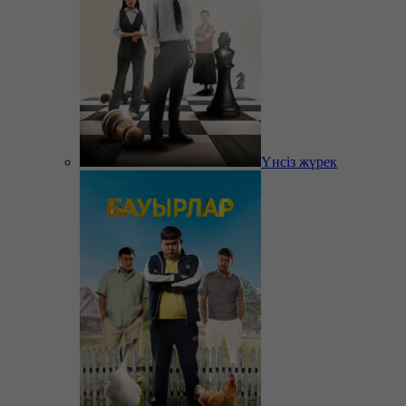
Үнсіз жүрек