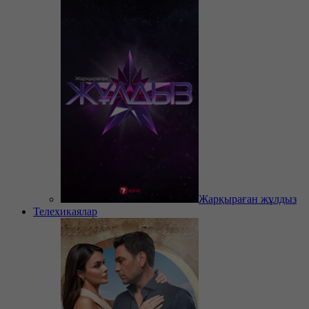
Жарқыраған жұлдыз
Телехикаялар