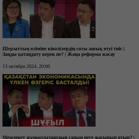
Шерзаттың өліміне кінәлілердің соты ашық өтуі тиіс |
Заңды қатаңдату керек пе? | Жаңа реформа жасау
13 октября 2024, 20:00
Мемлекет жұмыссыздардың санын неге жасырып отыр? |