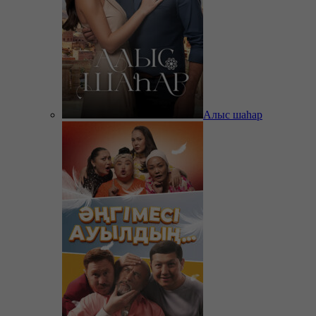
Алыс шаһар