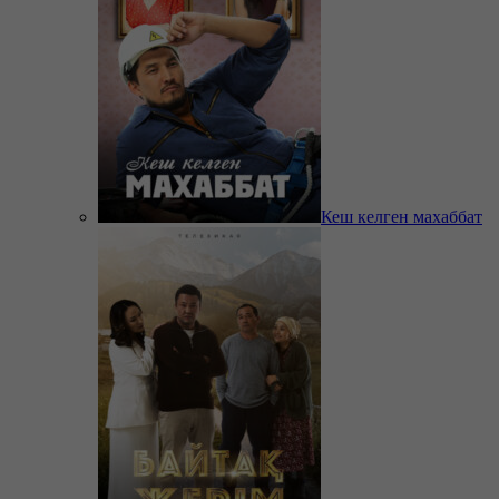
Кеш келген махаббат