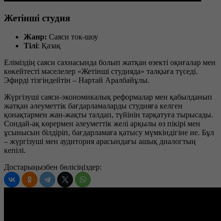
Жетінші студия
Жанр:
Саяси ток-шоу
Тілі
: Қазақ
Еліміздің саяси сахнасында болып жатқан өзекті оқиғалар мен
көкейтесті мәселелер «Жетінші студияда» талқыға түседі.
Эфирді тізгіндейтін – Нартай Аралбайұлы.
Жүргізуші саяси-экономикалық реформалар мен қабылданып
жатқан әлеуметтік бағдарламаларды студияға келген
қонақтармен жан-жақты талдап, түйінін тарқатуға тырысады.
Сондай-ақ көрермен әлеуметтік желі арқылы өз пікірі мен
ұсынысын білдіріп, бағдарламаға қатысу мүмкіндігіне ие. Бұл
– жүргізуші мен аудитория арасындағы ашық диалогтың
кепілі.
Достарыңызбен бөлісіңіздер: