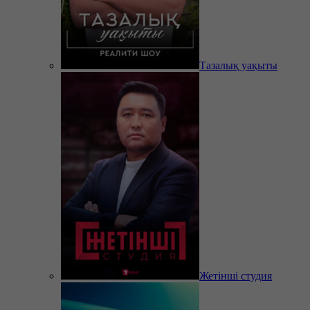
Тазалық уақыты
Жетінші студия