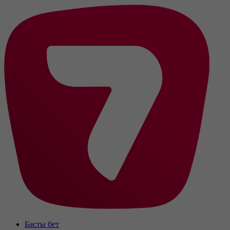
Басты бет