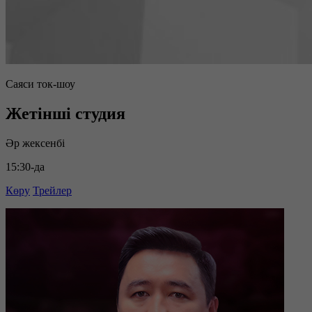
Саяси ток-шоу
Жетінші студия
Әр жексенбі
15:30-да
Көру
Трейлер