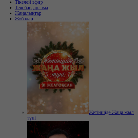
Тікелей эфир
Телебағдарлама
Жаңалықтар
Жобалар
Жетіншіде Жаңа жыл
түні