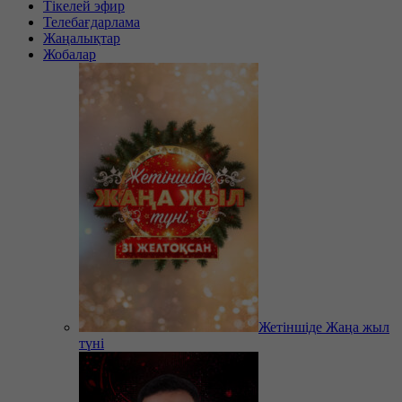
Тікелей эфир
Телебағдарлама
Жаңалықтар
Жобалар
Жетіншіде Жаңа жыл
түні