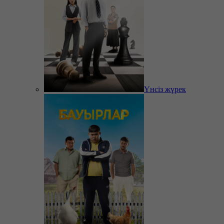
Үнсіз жүрек