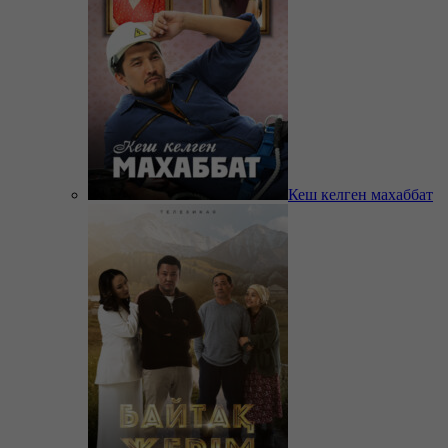
Кеш келген махаббат