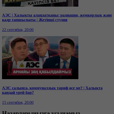
АЭС | Халықты алаңдатқаны: радиация, жемқорлық және
кадр тапшылығы | Жетінші студия
22 сентября, 20:00
АЭС салынса, коммуналдық тариф өсе ме? | Халықта
қандай үрей бар?
15 сентября, 20:00
Назарларыңызға ұсынамыз