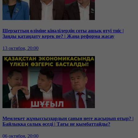
Шерзаттың өліміне кінәлілердің соты ашық өтуі тиіс |
Заңды қатаңдату керек пе? | Жаңа реформа жасау
13 октября, 20:00
Мемлекет жұмыссыздардың санын неге жасырып отыр? |
Байлыққа салық өседі | Тағы не қымбаттайды?
06 октября, 20:00