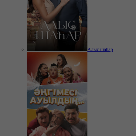
Алыс шаһар