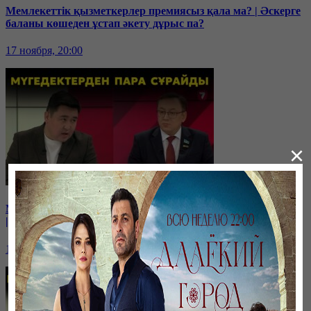
Мемлекеттік қызметкерлер премиясыз қала ма? | Әскерге
баланы көшеден ұстап әкету дұрыс па?
17 ноября, 20:00
×
Мүгедекке банк несие бермейді | Мүгедектен пара сұрайды
| Мүгедекке сапасыз арба береді | Онкология!
10 ноября, 20:00