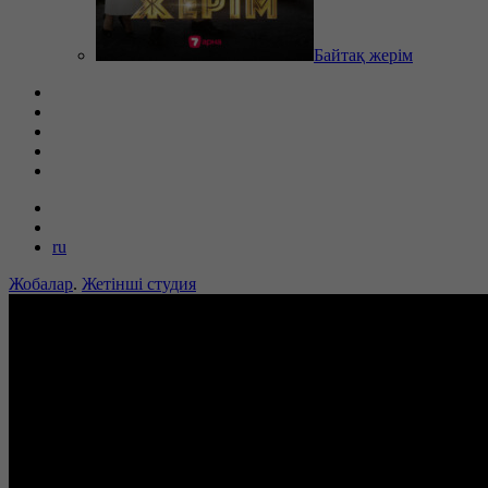
Байтақ жерім
ru
Жобалар
.
Жетінші студия