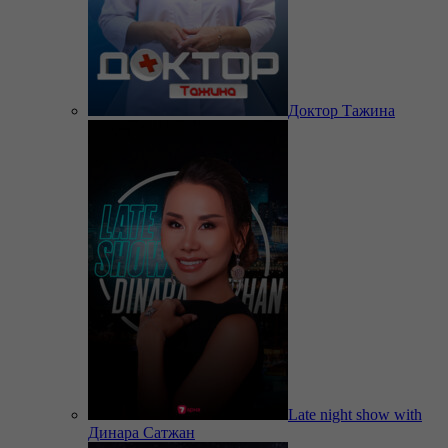
Доктор Тажина
Late night show with
Динара Сатжан