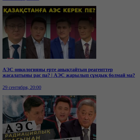
АЭС онкологияны ерте анықтайтын реагенттер
жасалатыны рас па? | АЭС жарылып сұмдық болмай ма?
29 сентября, 20:00