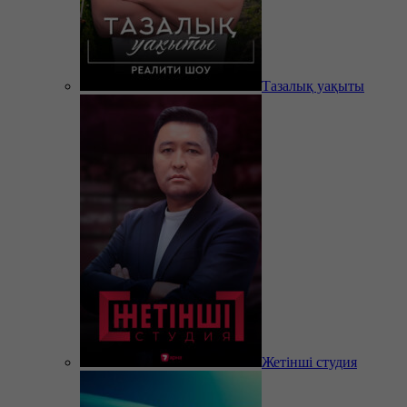
Тазалық уақыты
Жетінші студия