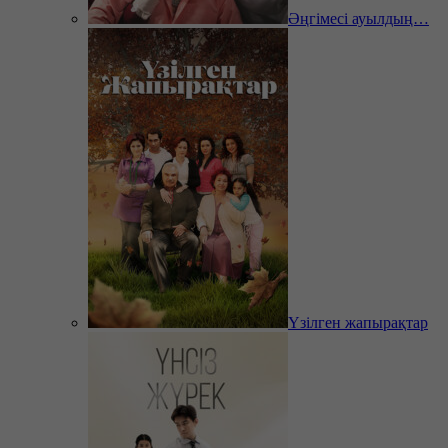
Әңгімесі ауылдың…
Үзілген жапырақтар