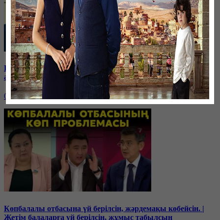
Бюджетте 15 трлн. теңге бар, керегі 25 трлн. теңге. Үкімет
ақшаны қайдан алады? | Дағдарыс басталды!
03 ноября, 20:00
Көпбалалы отбасына үй берілсін, жәрдемақы көбейсін. |
Жетім балаларға үй берілсін, жұмыс табылсын