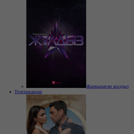
Жарқыраған жұлдыз
Телехикаялар