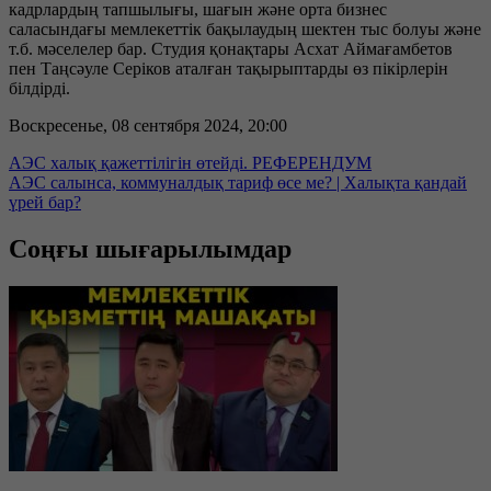
кадрлардың тапшылығы, шағын және орта бизнес
саласындағы мемлекеттік бақылаудың шектен тыс болуы және
т.б. мәселелер бар. Студия қонақтары Асхат Аймағамбетов
пен Таңсәуле Серіков аталған тақырыптарды өз пікірлерін
білдірді.
Воскресенье, 08 сентября 2024, 20:00
АЭС халық қажеттілігін өтейді. РЕФЕРЕНДУМ
АЭС салынса, коммуналдық тариф өсе ме? | Халықта қандай
үрей бар?
Соңғы шығарылымдар