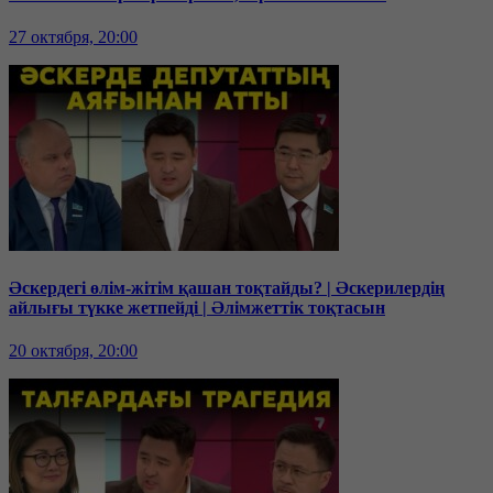
27 октября, 20:00
Әскердегі өлім-жітім қашан тоқтайды? | Әскерилердің
айлығы түкке жетпейді | Әлімжеттік тоқтасын
20 октября, 20:00