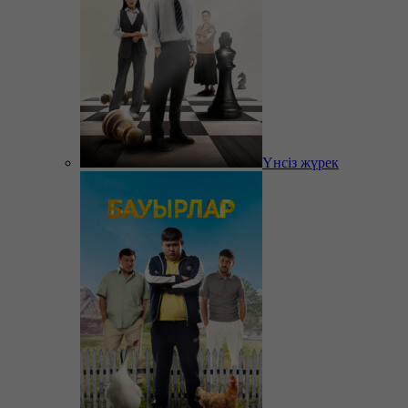
Үнсіз жүрек