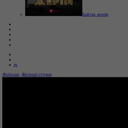
Байтақ жерім
ru
Жобалар
.
Жетінші студия