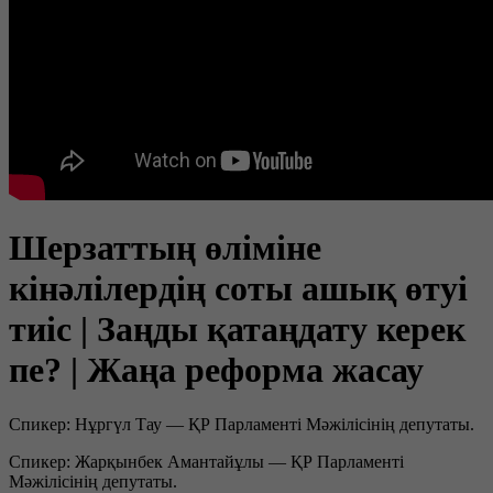
Шерзаттың өліміне
кінәлілердің соты ашық өтуі
тиіс | Заңды қатаңдату керек
пе? | Жаңа реформа жасау
Спикер: Нұргүл Тау — ҚР Парламенті Мәжілісінің депутаты.
Спикер: Жарқынбек Амантайұлы — ҚР Парламенті
Мәжілісінің депутаты.