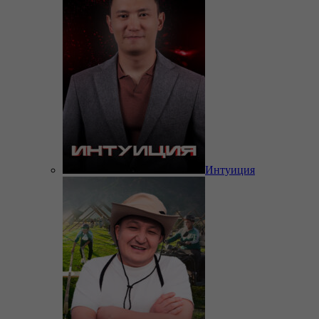
Интуиция