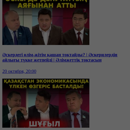
Әскердегі өлім-жітім қашан тоқтайды? | Әскерилердің
айлығы түкке жетпейді | Әлімжеттік тоқтасын
20 октября, 20:00