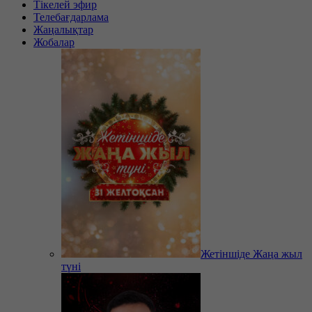
Тікелей эфир
Телебағдарлама
Жаңалықтар
Жобалар
Жетіншіде Жаңа жыл
түні