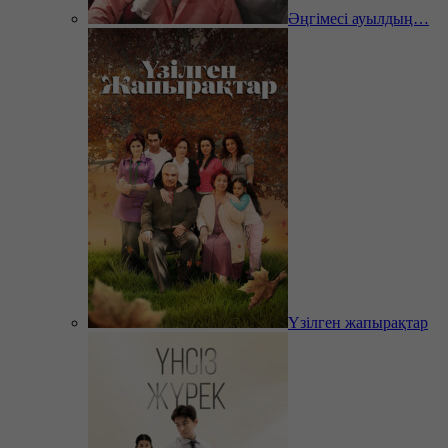
Әңгімесі ауылдың…
Үзілген жапырақтар