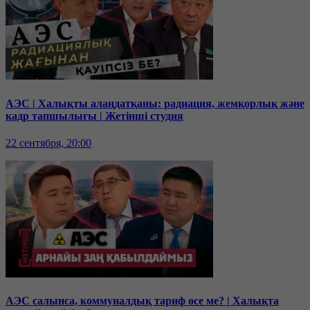
АЭС | Халықты алаңдатқаны: радиация, жемқорлық және
кадр тапшылығы | Жетінші студия
22 сентября, 20:00
АЭС салынса, коммуналдық тариф өсе ме? | Халықта