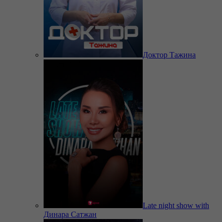
Доктор Тажина
Late night show with
Динара Сатжан