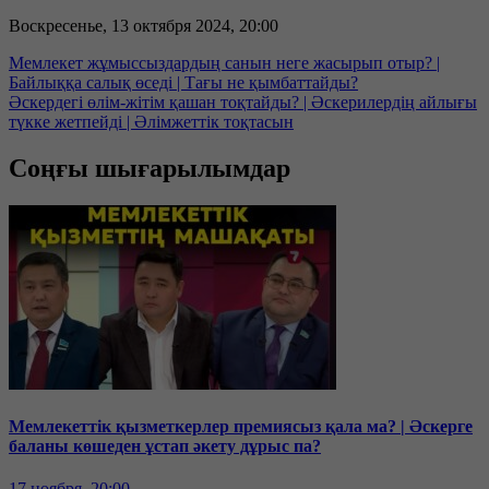
Воскресенье, 13 октября 2024, 20:00
Мемлекет жұмыссыздардың санын неге жасырып отыр? |
Байлыққа салық өседі | Тағы не қымбаттайды?
Әскердегі өлім-жітім қашан тоқтайды? | Әскерилердің айлығы
түкке жетпейді | Әлімжеттік тоқтасын
Соңғы шығарылымдар
Мемлекеттік қызметкерлер премиясыз қала ма? | Әскерге
баланы көшеден ұстап әкету дұрыс па?
17 ноября, 20:00