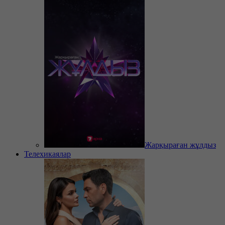
Жарқыраған жұлдыз
Телехикаялар