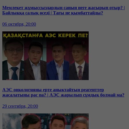
Мемлекет жұмыссыздардың санын неге жасырып отыр? |
Байлыққа салық өседі | Тағы не қымбаттайды?
06 октября, 20:00
АЭС онкологияны ерте анықтайтын реагенттер
жасалатыны рас па? | АЭС жарылып сұмдық болмай ма?
29 сентября, 20:00