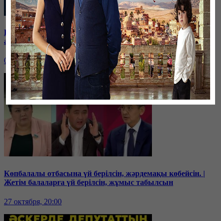
Бюджетте 15 трлн. теңге бар, керегі 25 трлн. теңге. Үкімет
ақшаны қайдан алады? | Дағдарыс басталды!
03 ноября, 20:00
Көпбалалы отбасына үй берілсін, жәрдемақы көбейсін. |
Жетім балаларға үй берілсін, жұмыс табылсын
27 октября, 20:00