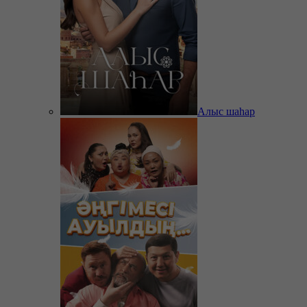
Алыс шаһар