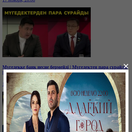
×
Мүгедекке банк несие бермейді | Мүгедектен пара сұрайды
| Мүгедекке сапасыз арба береді | Онкология!
10 ноября, 20:00