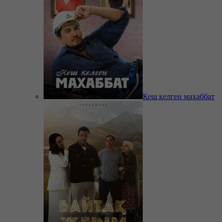
Кеш келген махаббат