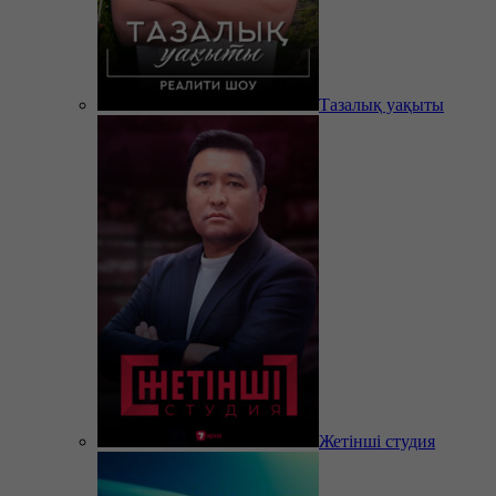
Тазалық уақыты
Жетінші студия