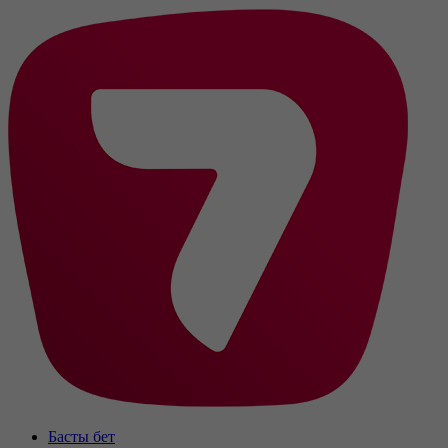
Басты бет