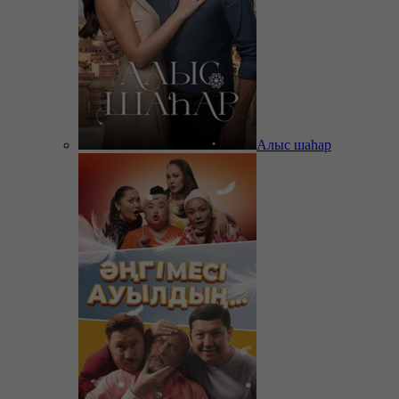
Алыс шаһар