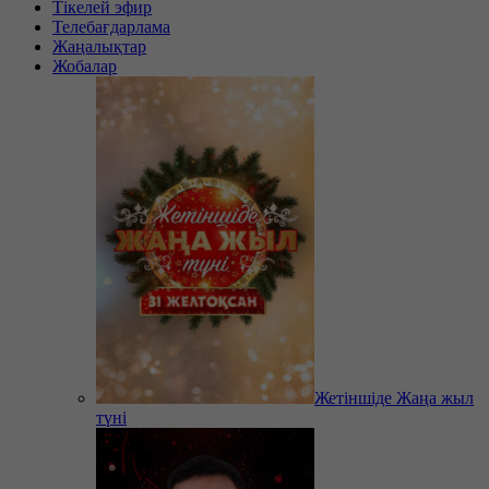
Тікелей эфир
Телебағдарлама
Жаңалықтар
Жобалар
Жетіншіде Жаңа жыл
түні