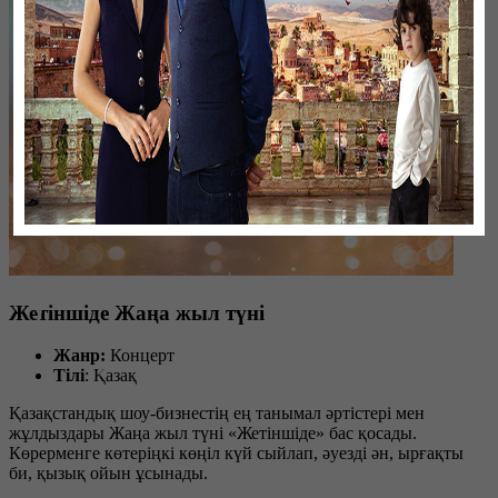
Жетіншіде Жаңа жыл түні
Жанр:
Концерт
Тілі
: Қазақ
Қазақстандық шоу-бизнестің ең танымал әртістері мен
жұлдыздары Жаңа жыл түні «Жетіншіде» бас қосады.
Көрерменге көтеріңкі көңіл күй сыйлап, әуезді ән, ырғақты
би, қызық ойын ұсынады.