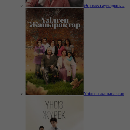
Әңгімесі ауылдың…
Үзілген жапырақтар