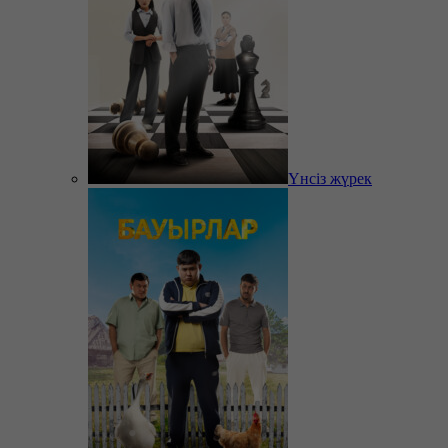
Үнсіз жүрек