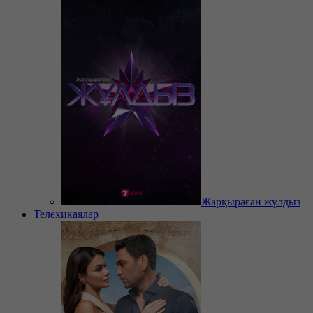
Жарқыраған жұлдыз
Телехикаялар