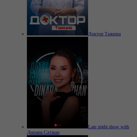
Доктор Тажина
Late night show with
Динара Сатжан