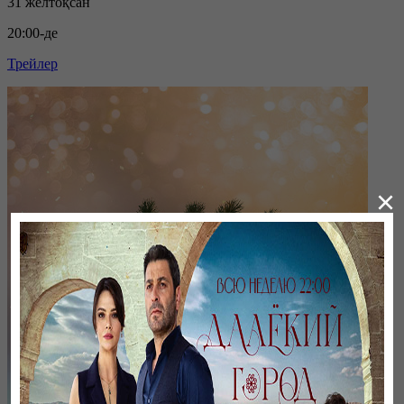
31 желтоқсан
20:00-де
Трейлер
×