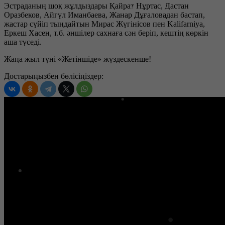
Эстраданың шоқ жұлдыздары Қайрат Нұртас, Дастан
Оразбеков, Айгүл Иманбаева, Жанар Дұғаловадан бастап,
жастар сүйіп тыңдайтын Мирас Жүгінісов пен Kalifarniya,
Еркеш Хасен, т.б. әншілер сахнаға сән беріп, кештің көркін
аша түседі.
Жаңа жыл түні «Жетіншіде» жүздескенше!
Достарыңызбен бөлісіңіздер: