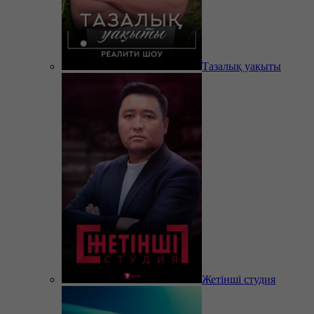
Тазалық уақыты
Жетінші студия