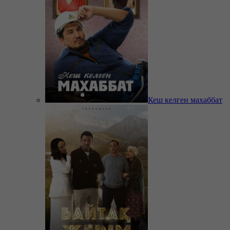
Кеш келген махаббат