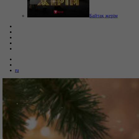
Байтақ жерім
ru