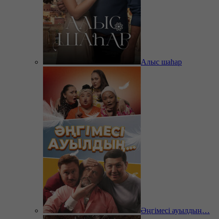
Алыс шаһар
Әңгімесі ауылдың…