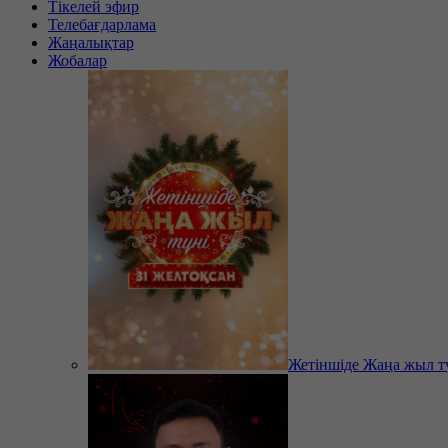
Тікелей эфир
Телебағдарлама
Жаңалықтар
Жобалар
Жетіншіде Жаңа жыл т