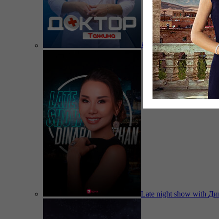
Доктор Тажина
Late night show with Д