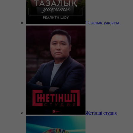
Тазалық уақыты
Жетінші студия