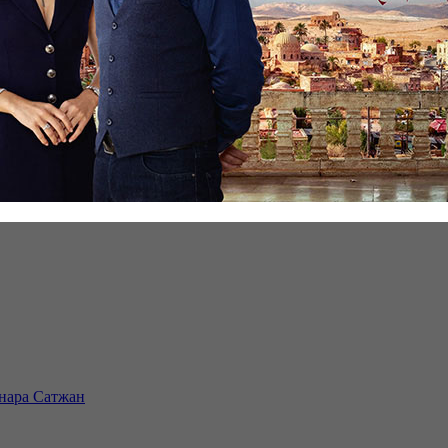
инара Сатжан