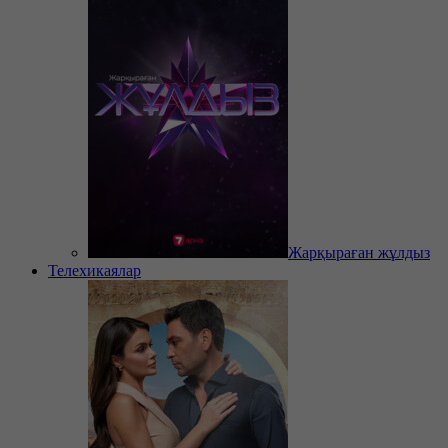
Жарқыраған жұлдыз
Телехикаялар