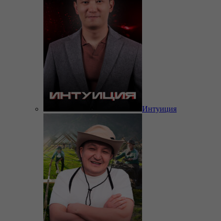
Интуиция