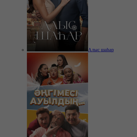
Алыс шаһар