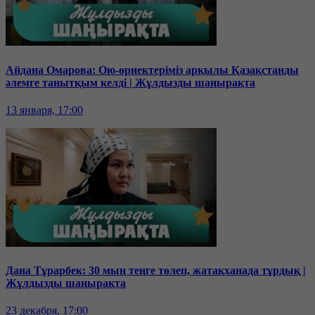
Айдана Омарова: Ою-өрнектеріміз арқылы Қазақстанды
әлемге танытқым келді | Жұлдызды шаңырақта
13 января, 17:00
Дана Тұрарбек: 30 мың теңге төлеп, жатақханада тұрдық |
Жұлдызды шаңырақта
23 декабря, 17:00