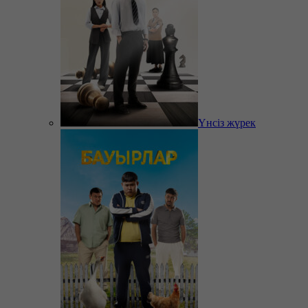
Үнсіз жүрек