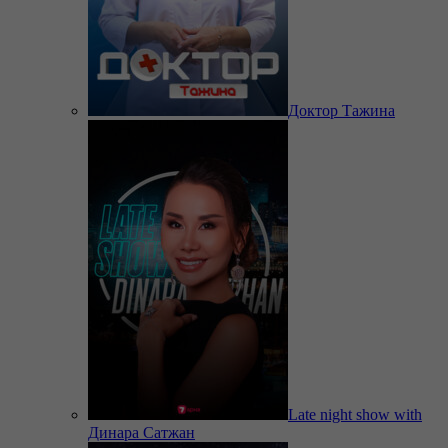
Доктор Тажина
Late night show with
Динара Сатжан