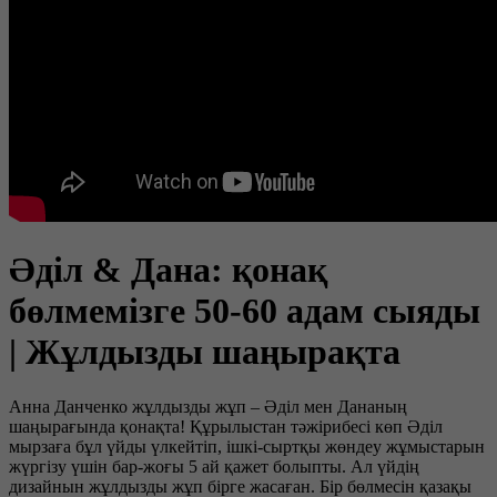
Әділ & Дана: қонақ
бөлмемізге 50-60 адам сыяды
| Жұлдызды шаңырақта
Анна Данченко жұлдызды жұп – Әділ мен Дананың
шаңырағында қонақта! Құрылыстан тәжірибесі көп Әділ
мырзаға бұл үйды үлкейтіп, ішкі-сыртқы жөндеу жұмыстарын
жүргізу үшін бар-жоғы 5 ай қажет болыпты. Ал үйдің
дизайнын жұлдызды жұп бірге жасаған. Бір бөлмесін қазақы