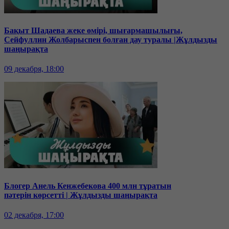
Бақыт Шадаева жеке өмірі, шығармашылығы,
Сейфуллин Жолбарыспен болған дау туралы |Жұлдызды
шаңырақта
09 декабря, 18:00
Блогер Анель Кенжебекова 400 млн тұратын
пәтерін көрсетті | Жұлдызды шаңырақта
02 декабря, 17:00