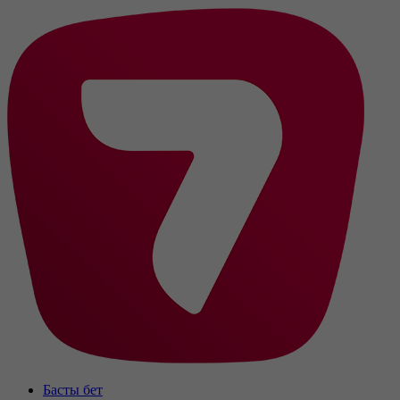
Басты бет