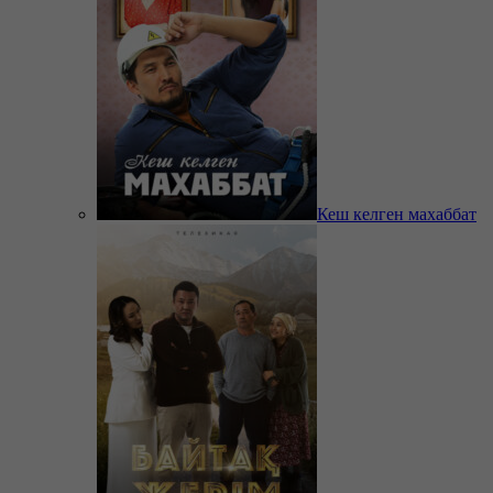
Кеш келген махаббат