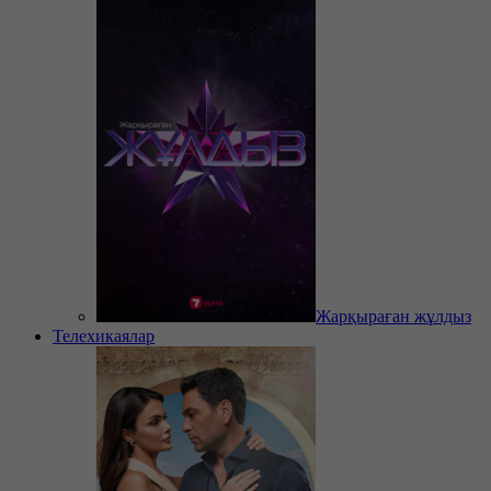
Жарқыраған жұлдыз
Телехикаялар