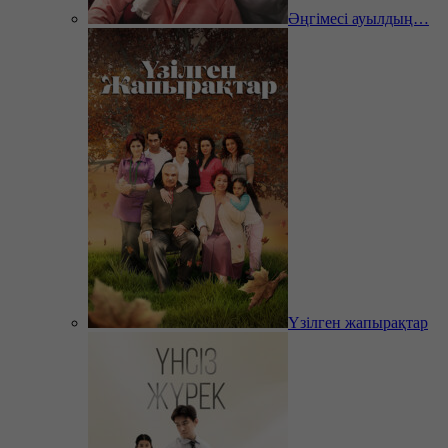
Әңгімесі ауылдың…
Үзілген жапырақтар