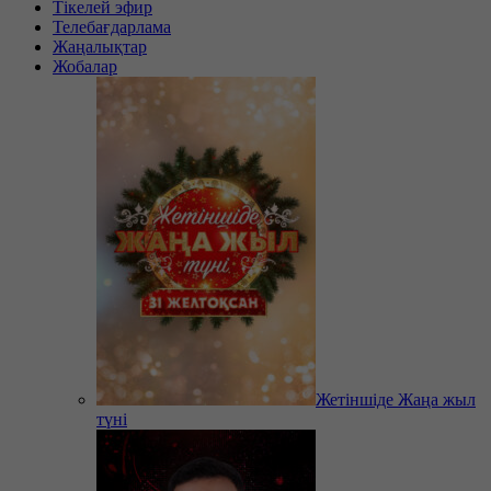
Тікелей эфир
Телебағдарлама
Жаңалықтар
Жобалар
Жетіншіде Жаңа жыл
түні