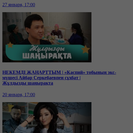
27 января, 17:00
НЕКЕМДІ ЖАҢАРТТЫМ | «Каспий» тобының экс-
мүшесі Айбар Серкебаевпен сұхбат |
Жұлдызды шаңырақта
20 января, 17:00