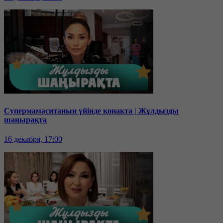
Супермамаситаның үйінде қонақта | Жұлдызды
шаңырақта
16 декабря, 17:00