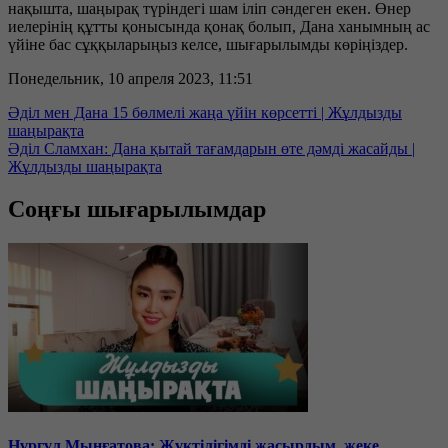
нақышта, шаңырақ түріндегі шам іліп сәндеген екен. Өнер
иелерінің құтты қонысында қонақ болып, Дана ханымның ас
үйіне бас сұққыларыңыз келсе, шығарылымды көріңіздер.
Понедельник, 10 апреля 2023, 11:51
Әділ мен Дана 15 бөлмелі жаңа үйін көрсетті | Жұлдызды
шаңырақта
Әділ Сламхан: Дана қытай тағамдарын өте дәмді жасайды |
Жұлдызды шаңырақта
Соңғы шығарылымдар
Нұргүл Мыңғатова: Жүктілігімді жасырдым, жеке