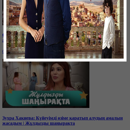
Сабыркүл Асанова: Туған анам тірі болса да, мені басқа
әйел өсірді | Жұлдызды шаңырақта
03 февраля, 17:00
Зухра Хакиева: Күйеуімді өзіме қаратып алудың амалын
жасадым | Жұлдызды шаңырақта