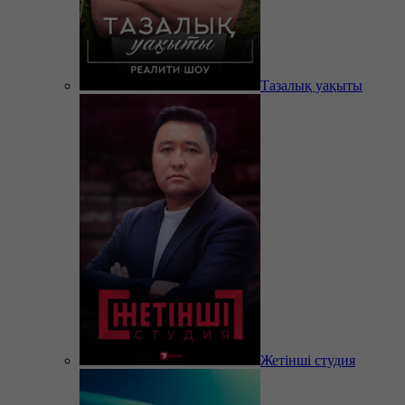
Тазалық уақыты
Жетінші студия