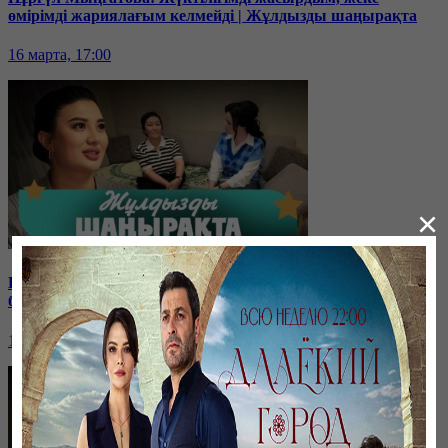
өмірімді жариялағым келмейді | Жұлдызды шаңырақта
16 марта, 17:00
×
Блогер Бота Хамит эксклюзив сұхбат беріп, күйеуі мен
балаларын көрсетті | Жұлдызды шаңырақта
10 февраля, 17:00