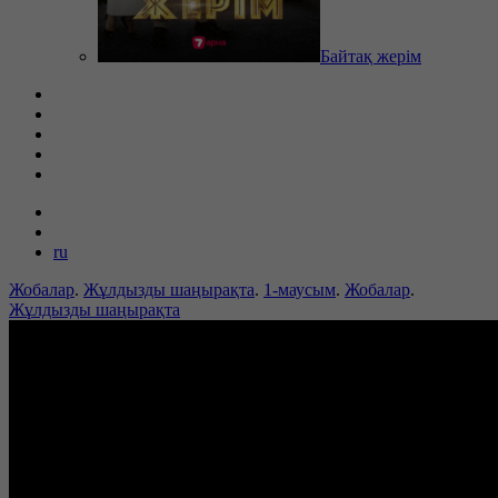
Байтақ жерім
ru
Жобалар
.
Жұлдызды шаңырақта
.
1-маусым
.
Жобалар
.
Жұлдызды шаңырақта