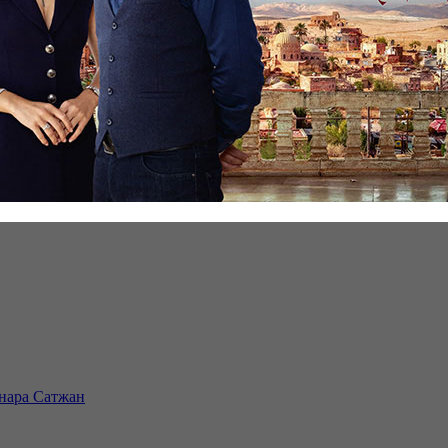
инара Сатжан