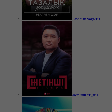
Тазалық уақыты
Жетінші студия