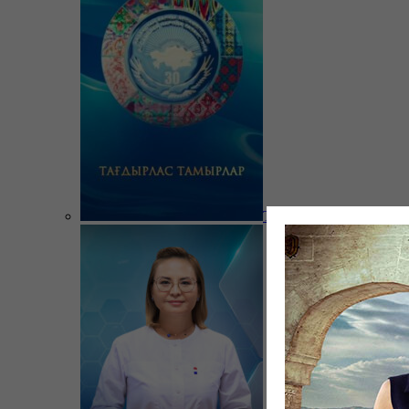
Тағдырлас тамырлар