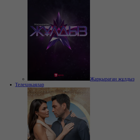
Жарқыраған жұлдыз
Телехикаялар