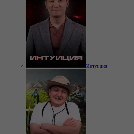
Интуиция