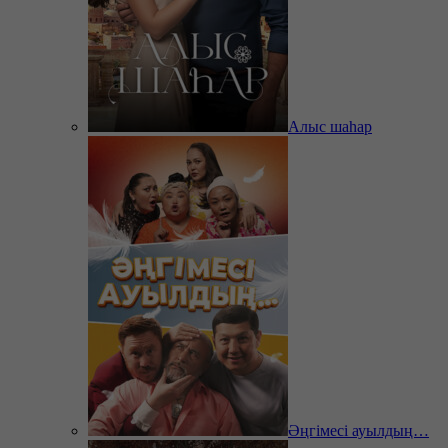
Алыс шаһар
Әңгімесі ауылдың…