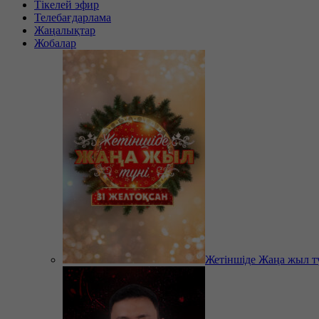
Тікелей эфир
Телебағдарлама
Жаңалықтар
Жобалар
Жетіншіде Жаңа жыл т