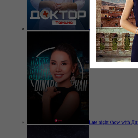
Доктор Тажина
Late night show with Д