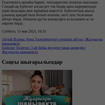
Гуанчжоуға арнайы барып, тапсырыспен ағаштан жасатқан.
Сондай-ақ Ерболат алғаш рет тек біздің арна көрермендері
үшін балалары мен жұбайын көрсетті. Ерболаттың анасы
ұлының қандай бала болып өскенін, неге әуес болғанын
айтып берді. Әзілкеш құтты қонақтарға өз қолымен ас та
әзірлеп берді.
Суббота, 13 мая 2023, 16:31
Айдай Исаева Дина Төлепбергенге ренішін айтты | Жұлдызды
шаңырақта
Ерболат Төлеген: 3 ай бойы мүлдем тамақ жемедім |
Жұлдызды шаңырақта
Соңғы шығарылымдар