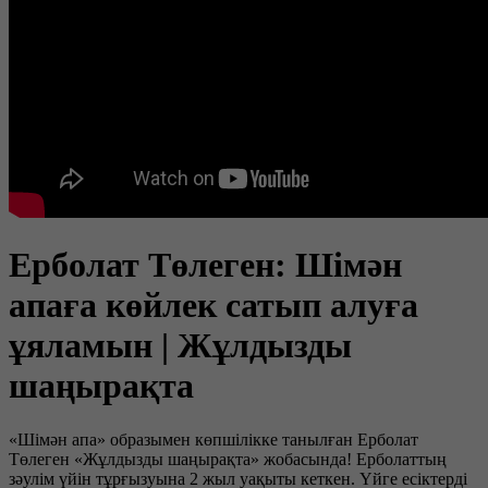
Ерболат Төлеген: Шімән
апаға көйлек сатып алуға
ұяламын | Жұлдызды
шаңырақта
«Шімән апа» образымен көпшілікке танылған Ерболат
Төлеген «Жұлдызды шаңырақта» жобасында! Ерболаттың
зәулім үйін тұрғызуына 2 жыл уақыты кеткен. Үйге есіктерді