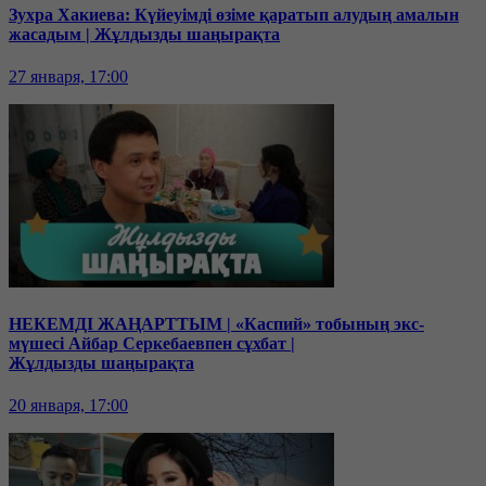
Зухра Хакиева: Күйеуімді өзіме қаратып алудың амалын
жасадым | Жұлдызды шаңырақта
27 января, 17:00
НЕКЕМДІ ЖАҢАРТТЫМ | «Каспий» тобының экс-
мүшесі Айбар Серкебаевпен сұхбат |
Жұлдызды шаңырақта
20 января, 17:00