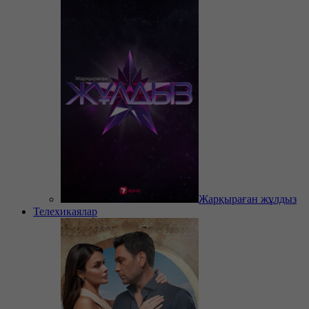
Жарқыраған жұлдыз
Телехикаялар