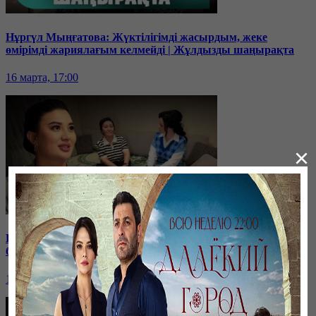
Нұргүл Мыңғатова: Жүктілігімді жасырдым, жеке
өмірімді жариялағым келмейді | Жұлдызды шаңырақта
16 марта, 17:00
×
Блогер Бота Хамит эксклюзив сұхбат беріп, күйеуі мен
балаларын көрсетті | Жұлдызды шаңырақта
10 февраля, 17:00