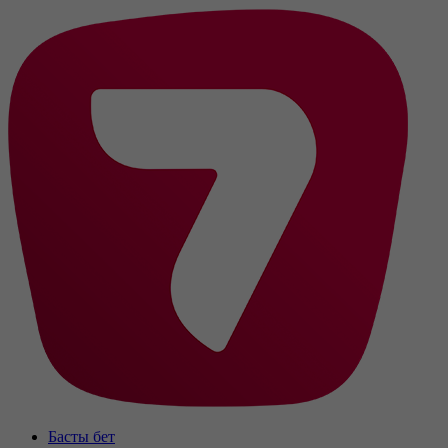
Басты бет