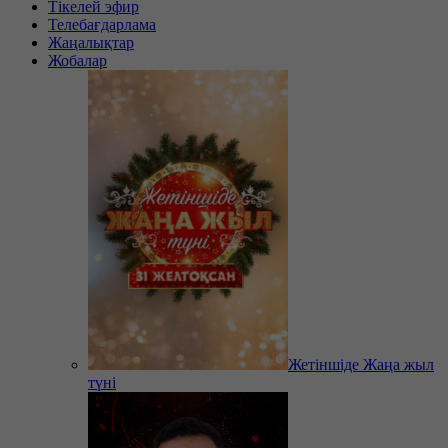
Тікелей эфир
Телебағдарлама
Жаңалықтар
Жобалар
Жетіншіде Жаңа жыл
түні