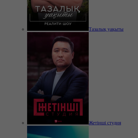
Тазалық уақыты
Жетінші студия