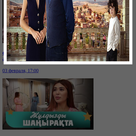
Сабыркүл Асанова: Туған анам тірі болса да, мені басқа
әйел өсірді | Жұлдызды шаңырақта
03 февраля, 17:00