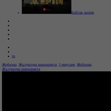
Байтақ жерім
ru
Жобалар
.
Жұлдызды шаңырақта
.
1-маусым
.
Жобалар
.
Жұлдызды шаңырақта