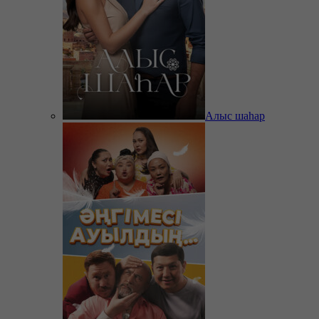
Алыс шаһар