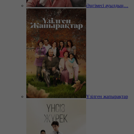
Әңгімесі ауылдың…
Үзілген жапырақтар