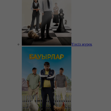
Үнсіз жүрек