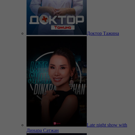
Доктор Тажина
Late night show with
Динара Сатжан