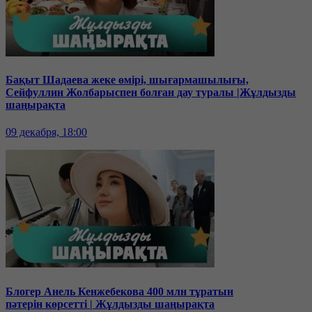
Бақыт Шадаева жеке өмірі, шығармашылығы,
Сейфуллин Жолбарыспен болған дау туралы |Жұлдызды
шаңырақта
09 декабря, 18:00
Блогер Анель Кенжебекова 400 млн тұратын
пәтерін көрсетті | Жұлдызды шаңырақта