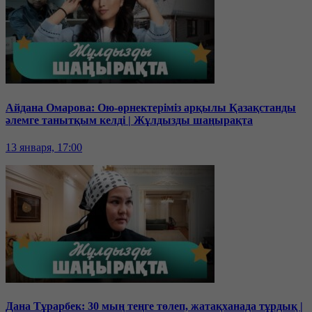
Айдана Омарова: Ою-өрнектеріміз арқылы Қазақстанды
әлемге танытқым келді | Жұлдызды шаңырақта
13 января, 17:00
Дана Тұрарбек: 30 мың теңге төлеп, жатақханада тұрдық |