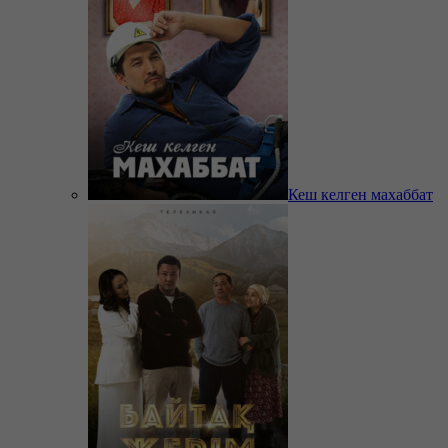
Кеш келген махаббат