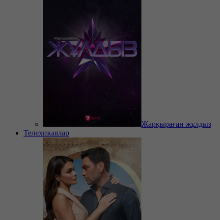
Жарқыраған жұлдыз
Телехикаялар