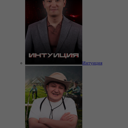
Интуиция