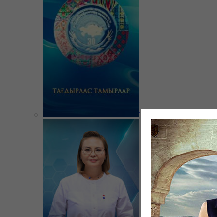
Тағдырлас тамырлар