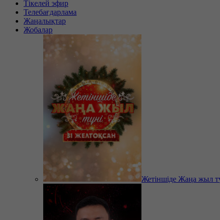
Тікелей эфир
Телебағдарлама
Жаңалықтар
Жобалар
Жетіншіде Жаңа жыл т