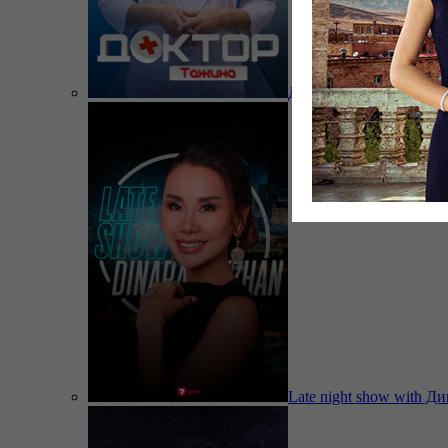
Доктор Тажина
Late night show with Д