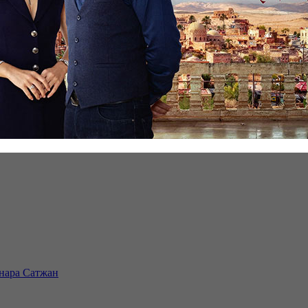
инара Сатжан