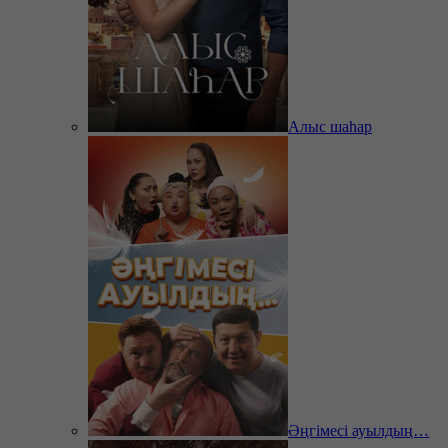
Алыс шаһар
Әңгімесі ауылдың…