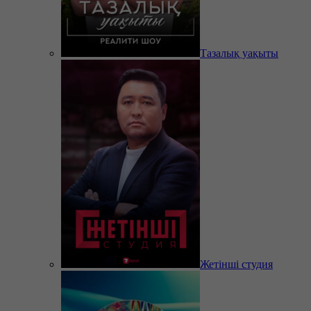
Тазалық уақыты
Жетінші студия