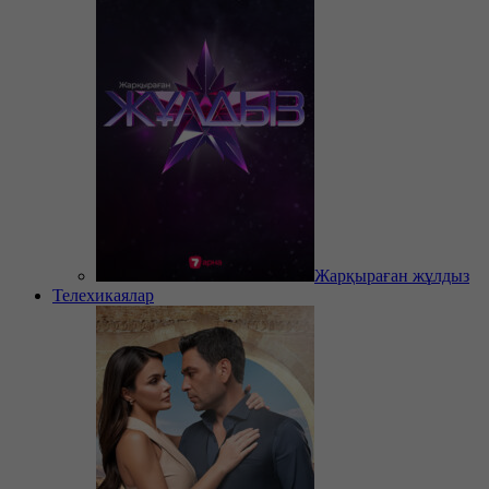
Жарқыраған жұлдыз
Телехикаялар