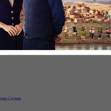
инара Сатжан