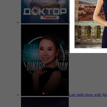
Доктор Тажина
Late night show with Д