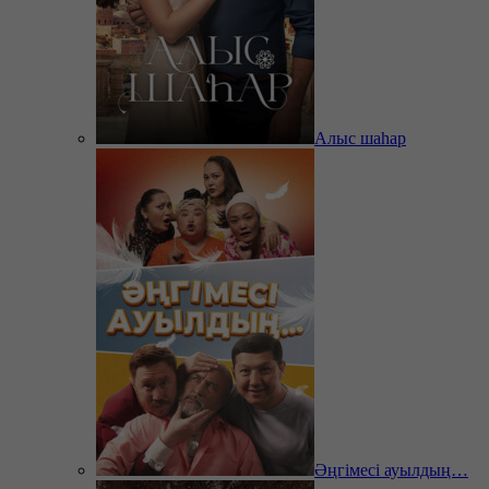
Алыс шаһар
Әңгімесі ауылдың…