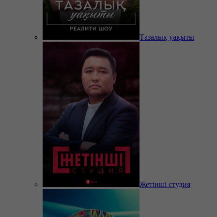
Тазалық уақыты
Жетінші студия