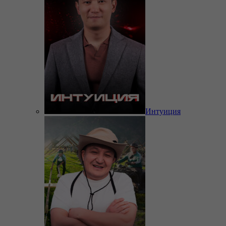
Интуиция