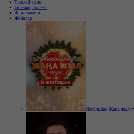
Тікелей эфир
Телебағдарлама
Жаңалықтар
Жобалар
Жетіншіде Жаңа жыл т