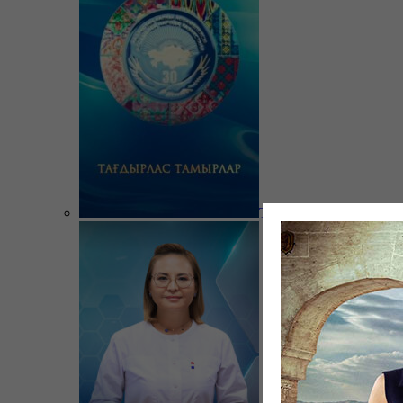
Тағдырлас тамырлар