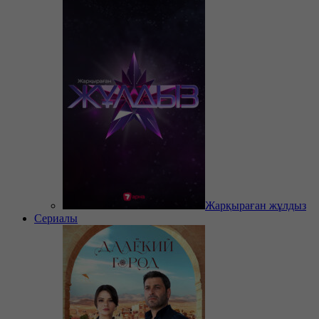
Жарқыраған жұлдыз
Сериалы