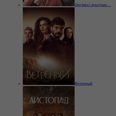
Әңгімесі ауылдың…
Ветреный