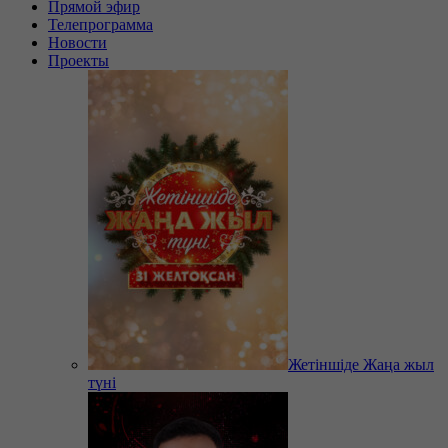
Прямой эфир
Телепрограмма
Новости
Проекты
Жетіншіде Жаңа жыл
түні