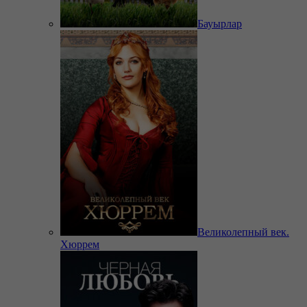
Бауырлар
Великолепный век.
Хюррем