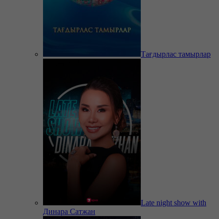
Тағдырлас тамырлар
Late night show with
Динара Сатжан