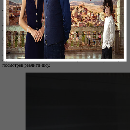
представляет собой реалити-шоу,
рассказала генеральный
директор «Седьмого канала» Ания Байоразова.
Представьте такой экспириенс.
10 городских подростков
решают вживую узнать, что такое настоящая дружба и как
провести время с пользой на природе.
Они решают выйти из зоны комфорта, в которой есть
гаджеты, социальные сети, компьютерные игры. И поехать на
лето в аул. Чтобы изменить себя, свое отношение к людям и
окружающему миру. У кого из участников получится это
сделать, тому и достанется главный приз. Какой – узнаете,
посмотрев реалити-шоу.