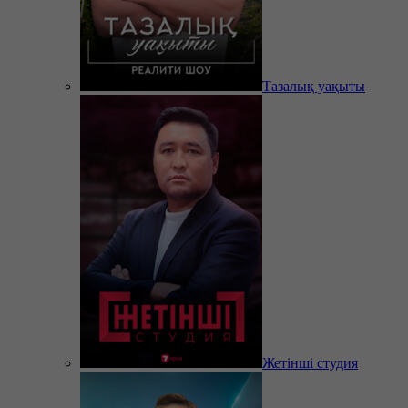
Тазалық уақыты
Жетінші студия