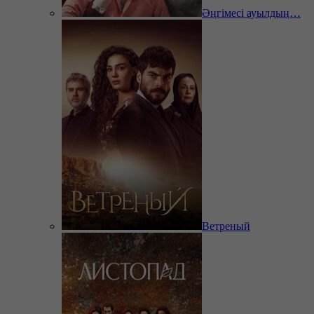
Әңгімесі ауылдың…
Ветреный