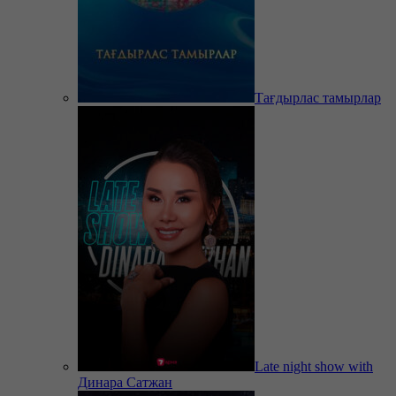
Тағдырлас тамырлар
Late night show with
Динара Сатжан