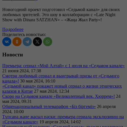
Новогодний проект подготовил «Седьмой канал» для своих
любимых зрителей. Это шоу в коллаборации с «Late Night
Show with Dinara SATZHAN» – «Жаңа Жыл Party»!
Подробнее
Поделитесь новостью:
Новости
Премьера: сериал «Мой Алтай» с 1 июля на «Седьмом канале»
21 июня 2024, 17:38
Смотри любимый сериал и выигрывай призы от «Седьмого
канала»!
30 мая 2024, 16:10
«Седьмой канал» покажет новый сериал о жизни этнических
казахов в Китае
27 мая 2024, 12:34
Скоро на Седьмом канале «Великолепный век. Хюррем»!
24
мая 2024, 09:31
Общенациональный телемарафон «Біз біргеміз»
26 апреля
2024, 10:00
Түпсана және жасыл нәски: премьера сериала эксклюзивно на
«Седьмом канале»
19 апреля 2024, 14:02
Национальный колорит: «Седьмой канал» дважды поддержал