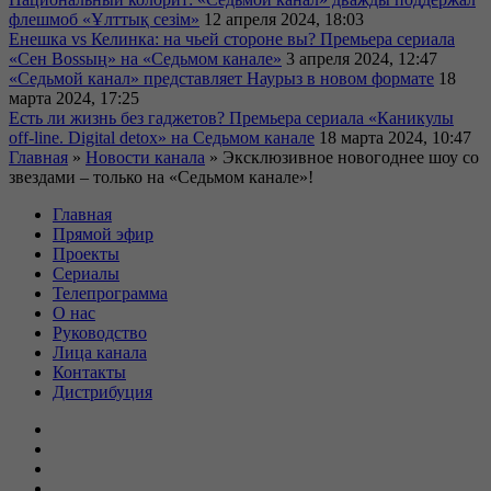
флешмоб «Ұлттық сезім»
12 апреля 2024, 18:03
Енешка vs Келинка: на чьей стороне вы? Премьера сериала
«Сен Bossың» на «Седьмом канале»
3 апреля 2024, 12:47
«Седьмой канал» представляет Наурыз в новом формате
18
марта 2024, 17:25
Есть ли жизнь без гаджетов? Премьера сериала «Каникулы
off-line. Digital detox» на Седьмом канале
18 марта 2024, 10:47
Главная
»
Новости канала
»
Эксклюзивное новогоднее шоу со
звездами – только на «Седьмом канале»!
Главная
Прямой эфир
Проекты
Сериалы
Телепрограмма
О нас
Руководство
Лица канала
Контакты
Дистрибуция