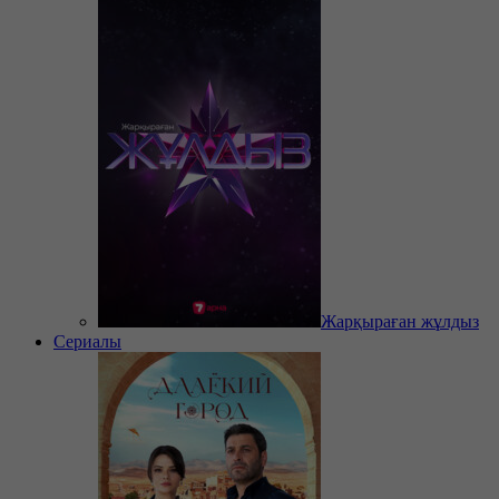
Жарқыраған жұлдыз
Сериалы