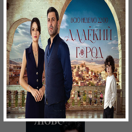
Бауырлар
Великолепный век.
Хюррем