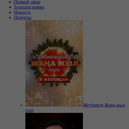
Прямой эфир
Телепрограмма
Новости
Проекты
Жетіншіде Жаңа жыл
түні