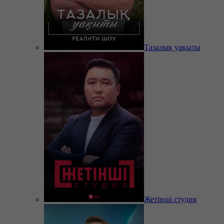
Тазалық уақыты
Жетінші студия