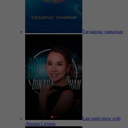
Тағдырлас тамырлар
Late night show with
Динара Сатжан