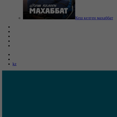
Кеш келген махаббат
kz