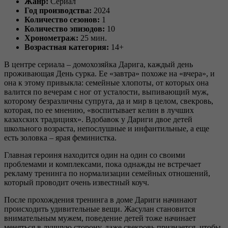
Жанр:
Сериал
Год производства:
2024
Количество сезонов:
1
Количество эпизодов:
10
Хронометраж:
25 мин.
Возрастная категория:
14+
В центре сериала – домохозяйка Дарига, каждый день
проживающая День сурка. Ее «завтра» похоже на «вчера», и
она к этому привыкла: семейные хлопоты, от которых она
валится по вечерам с ног от усталости, выпивающий муж,
которому безразличны супруга, да и мир в целом, свекровь,
которая, по ее мнению, «воспитывает келин в лучших
казахских традициях». Вдобавок у Дариги двое детей
школьного возраста, непослушные и инфантильные, а еще
есть золовка – ярая феминистка.
Главная героиня находится один на один со своими
проблемами и комплексами, пока однажды не встречает
рекламу тренинга по нормализации семейных отношений,
который проводит очень известный коуч.
После прохождения тренинга в доме Дариги начинают
происходить удивительные вещи. Жасулан становится
внимательным мужем, поведение детей тоже начинает
меняться в лучшую сторону, даже свекровь признается, чтобы