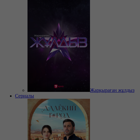
Жарқыраған жұлдыз
Сериалы