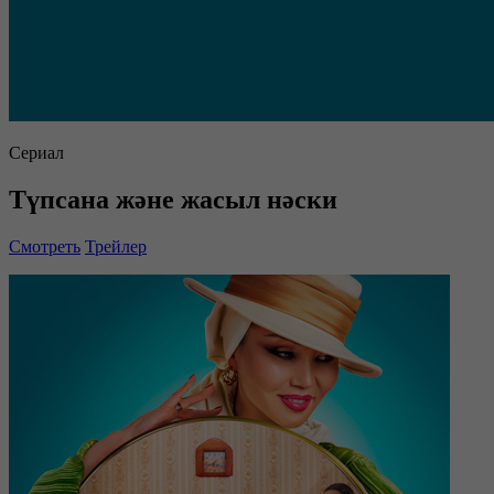
Сериал
Түпсана және жасыл нәски
Смотреть
Трейлер