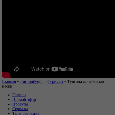
Главная
»
Дистрибуция
»
Сериалы
»
Түпсана және жасыл
нәски
Главная
Прямой эфир
Проекты
Сериалы
Телепрограмма