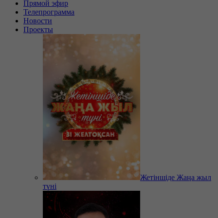
Прямой эфир
Телепрограмма
Новости
Проекты
Жетіншіде Жаңа жыл
түні