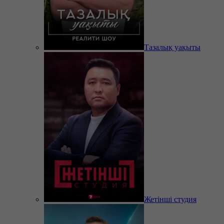
Тазалық уақыты
Жетінші студия