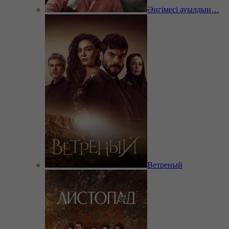
Әңгімесі ауылдың…
Ветреный