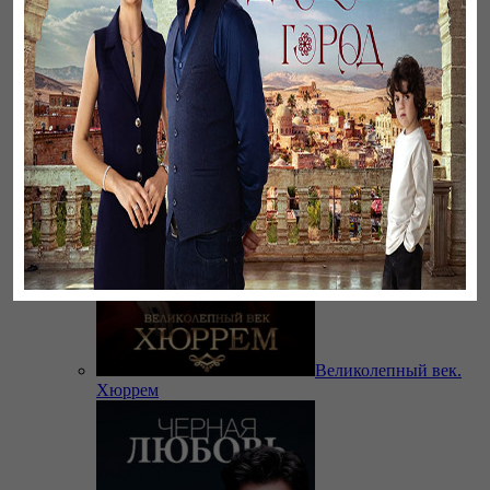
Бауырлар
Великолепный век.
Хюррем