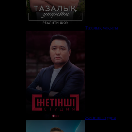
Тазалық уақыты
Жетінші студия