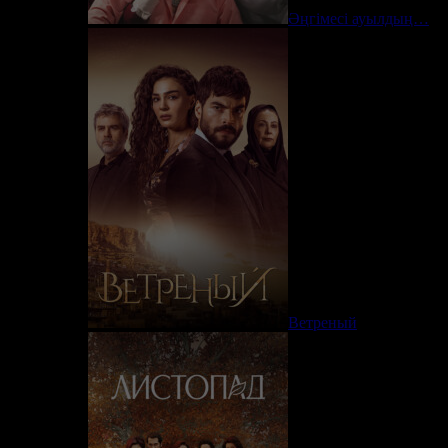
Әңгімесі ауылдың…
Ветреный