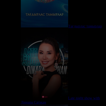
Тағдырлас тамырлар
Late night show with
Динара Сатжан