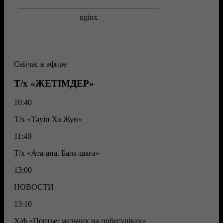
Сейчас в эфире
Т/х «ЖЕТІМДЕР»
10:40
Т/х «Тәуіп Хо Жун»
11:40
Т/х «Ата-ана. Бала-шаға»
13:00
НОВОСТИ
13:10
Х/ф «Портье: мальчик на побегушках»