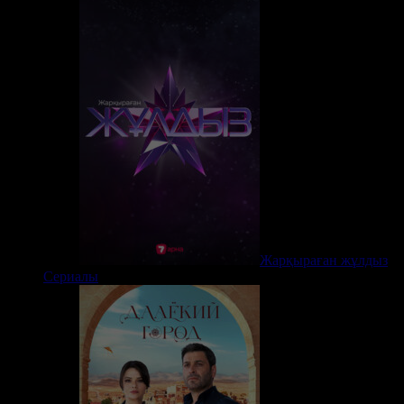
Жарқыраған жұлдыз
Сериалы