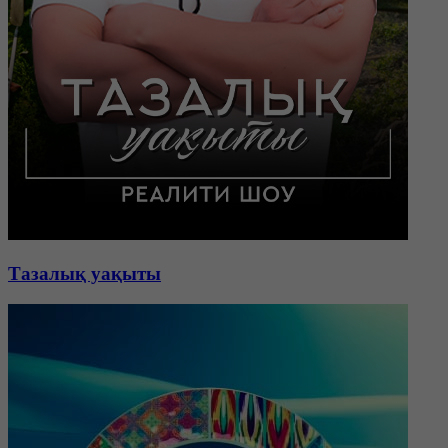
Тазалық уақыты