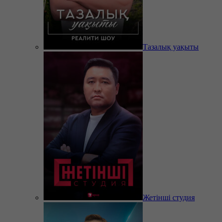
Тазалық уақыты
Жетінші студия