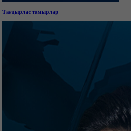
Тағдырлас тамырлар