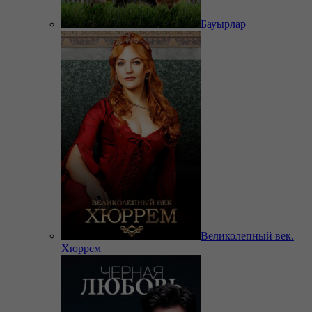
Бауырлар
Великолепный век.
Хюррем