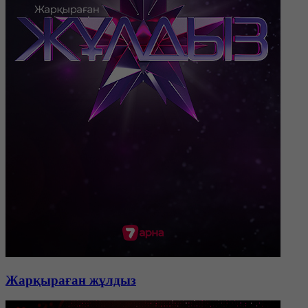
Жарқыраған жұлдыз