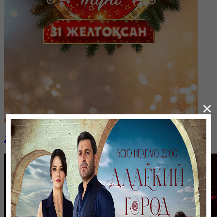
×
Жетіншіде Жаңа жыл түні