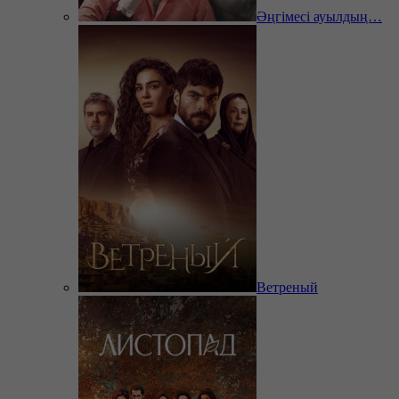
Әңгімесі ауылдың…
Ветреный