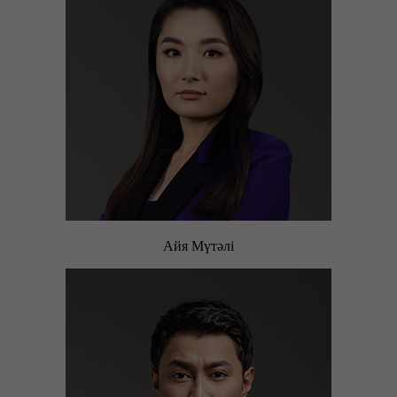
Айя Мүтәлі