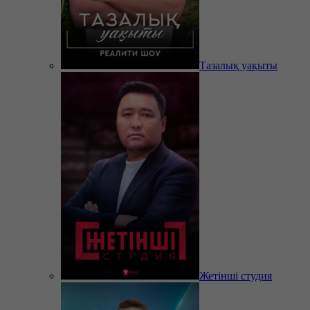
Тазалық уақыты
Жетінші студия