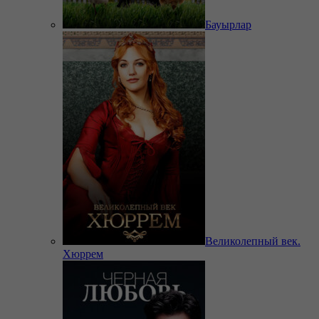
Бауырлар
Великолепный век.
Хюррем