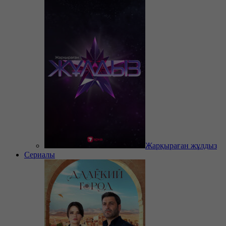
Жарқыраған жұлдыз
Сериалы