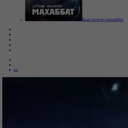
Кеш келген махаббат
kz