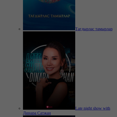
Тағдырлас тамырлар
Late night show with
Динара Сатжан