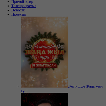
Прямой эфир
Телепрограмма
Новости
Проекты
Жетіншіде Жаңа жыл
түні