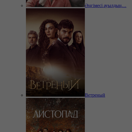
Әңгімесі ауылдың…
Ветреный