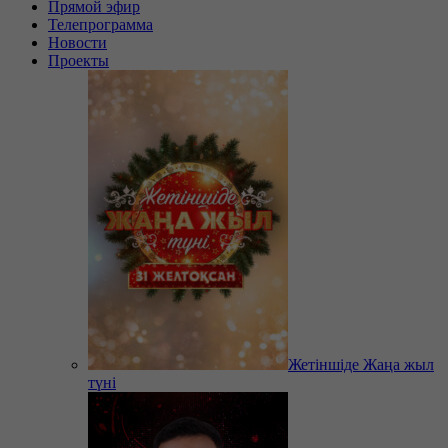
Прямой эфир
Телепрограмма
Новости
Проекты
Жетіншіде Жаңа жыл
түні