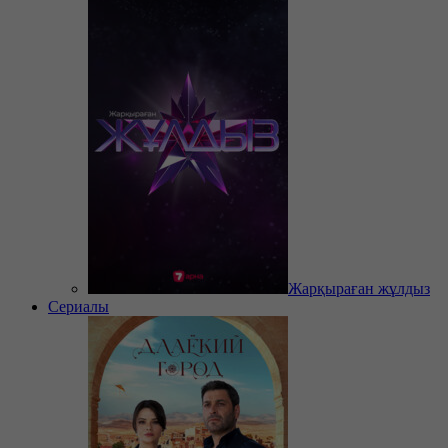
Жарқыраған жұлдыз
Сериалы