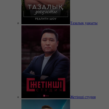
Тазалық уақыты
Жетінші студия