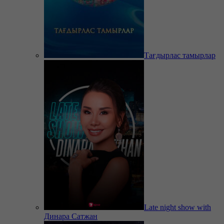
Тағдырлас тамырлар
Late night show with
Динара Сатжан