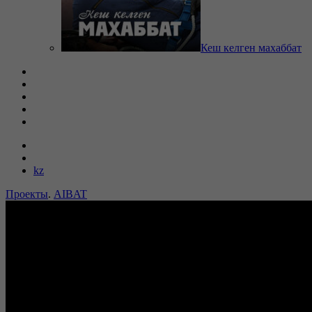
Кеш келген махаббат
kz
Проекты
.
AIBAT