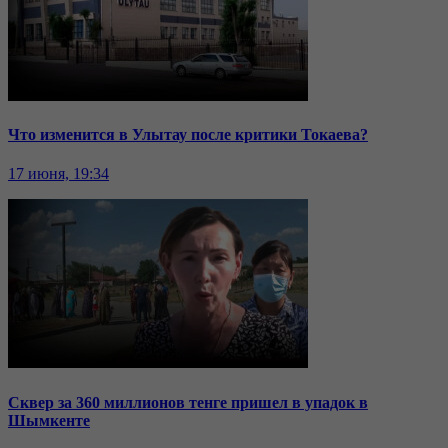
Что изменится в Улытау после критики Токаева?
17 июня, 19:34
Сквер за 360 миллионов тенге пришел в упадок в
Шымкенте