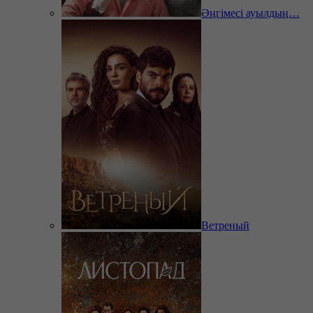
Әңгімесі ауылдың…
Ветреный