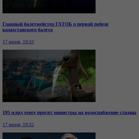
Главный балетмейстер ГАТОБ о первой победе
казахстанского балета
17 июня, 19:33
195 млрд тенге просят министры на водоснабжение страны
17 июня, 19:32