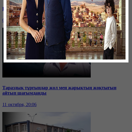
Единственный заработок: закроют ли угольные шахты?
04 ноября, 20:23
Тараздық тұрғындар жол мен жарықтың жоқтығын
айтып шағымданды
11 октября, 20:06