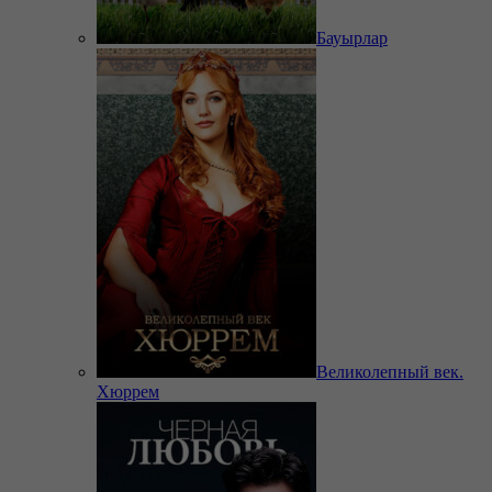
Бауырлар
Великолепный век.
Хюррем