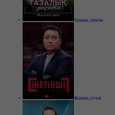
Тазалық уақыты
Жетінші студия