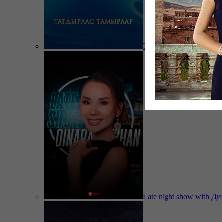
Тағдырлас тамырлар
Late night show with Д