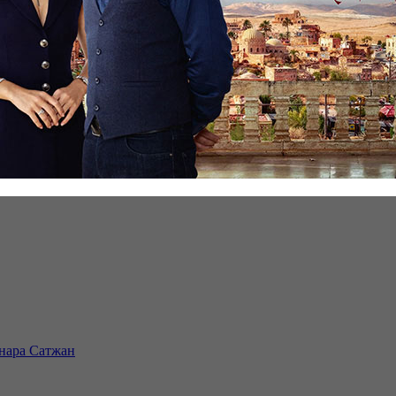
инара Сатжан