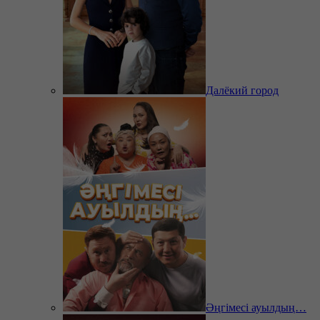
Далёкий город
Әңгімесі ауылдың…