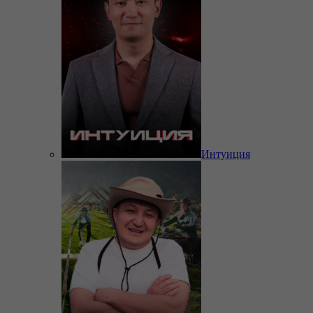
Интуиция