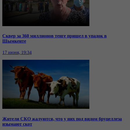
Сквер за 360 миллионов тенге пришел в упадок в
Шымкенте
17 июня, 19:34
Жители СКО жалуются, что у них под видом бруцеллеза
изымают скот