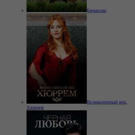
Бауырлар
Великолепный век.
Хюррем