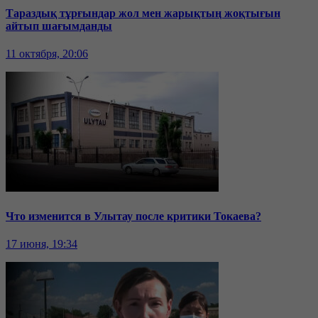
Тараздық тұрғындар жол мен жарықтың жоқтығын
айтып шағымданды
11 октября, 20:06
Что изменится в Улытау после критики Токаева?
17 июня, 19:34