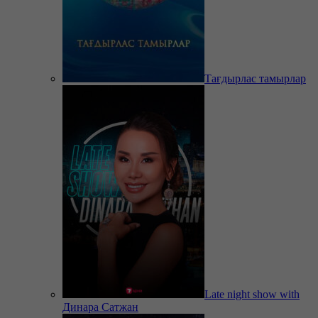
Тағдырлас тамырлар
Late night show with
Динара Сатжан