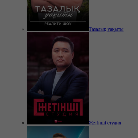
Тазалық уақыты
Жетінші студия