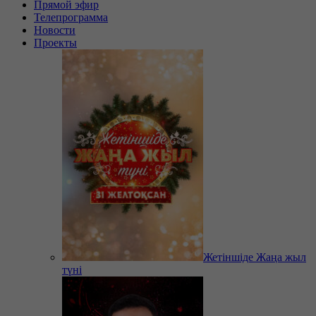
Прямой эфир
Телепрограмма
Новости
Проекты
Жетіншіде Жаңа жыл
түні