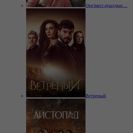
Әңгімесі ауылдың…
Ветреный