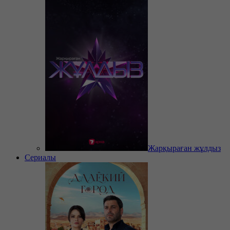
Жарқыраған жұлдыз
Сериалы