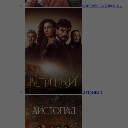
Әңгімесі ауылдың…
Ветреный