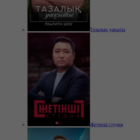
Тазалық уақыты
Жетінші студия