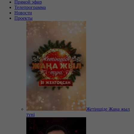
Прямой эфир
Телепрограмма
Новости
Проекты
Жетіншіде Жаңа жыл
түні