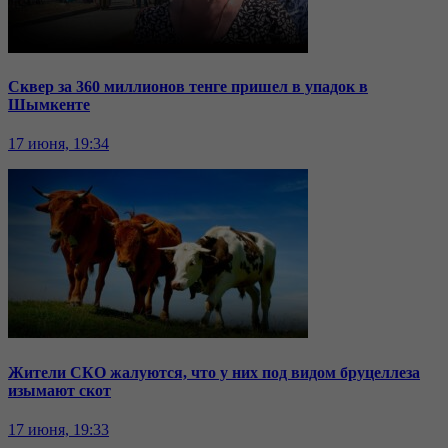
Сквер за 360 миллионов тенге пришел в упадок в
Шымкенте
17 июня, 19:34
Жители СКО жалуются, что у них под видом бруцеллеза
изымают скот
17 июня, 19:33