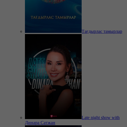
Тағдырлас тамырлар
Late night show with
Динара Сатжан