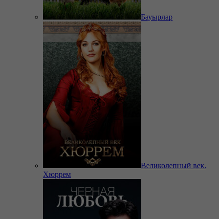
Бауырлар
Великолепный век.
Хюррем