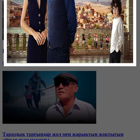
Единственный заработок: закроют ли угольные шахты?
04 ноября, 20:23
Тараздық тұрғындар жол мен жарықтың жоқтығын
айтып шағымданды