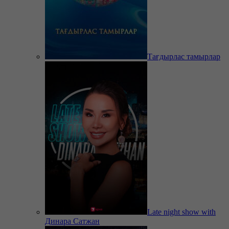
Тағдырлас тамырлар
Late night show with
Динара Сатжан