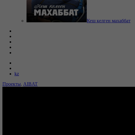
Кеш келген махаббат
kz
Проекты
.
AIBAT