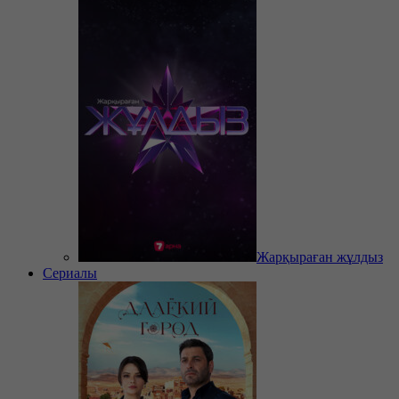
Жарқыраған жұлдыз
Сериалы