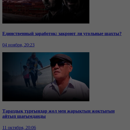
Единственный заработок: закроют ли угольные шахты?
04 ноября, 20:23
Тараздық тұрғындар жол мен жарықтың жоқтығын
айтып шағымданды
11 октября, 20:06