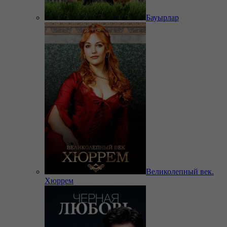
Бауырлар
Великолепный век.
Хюррем