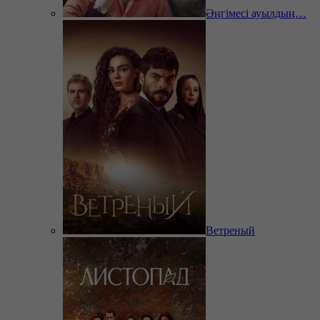
Әңгімесі ауылдың…
Ветреный