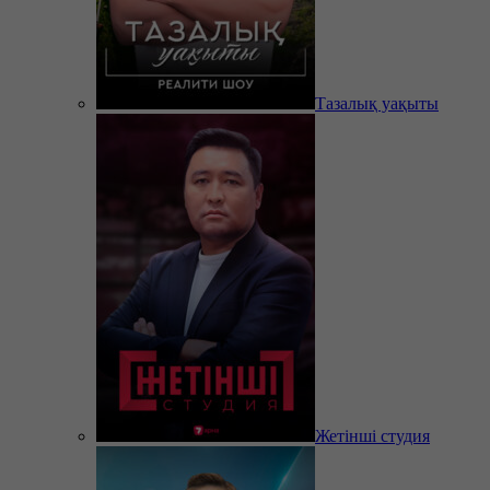
Тазалық уақыты
Жетінші студия