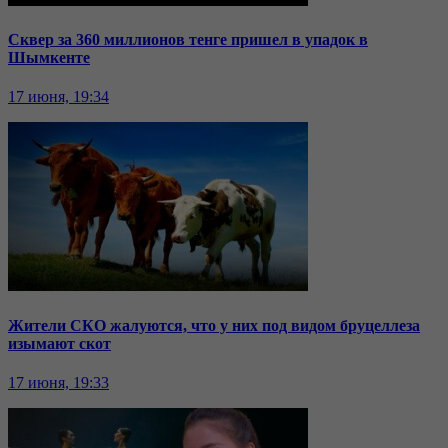
Сквер за 360 миллионов тенге пришел в упадок в
Шымкенте
17 июня, 19:34
Жители СКО жалуются, что у них под видом бруцеллеза
изымают скот
17 июня, 19:33