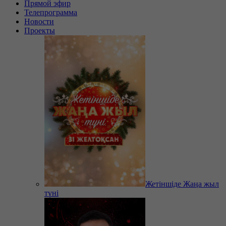
Прямой эфир
Телепрограмма
Новости
Проекты
Жетіншіде Жаңа жыл
түні