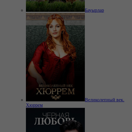
Бауырлар
Великолепный век.
Хюррем