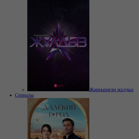
Жарқыраған жұлдыз
Сериалы