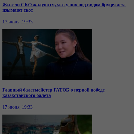
Жители СКО жалуются, что у них под видом бруцеллеза
изымают скот
17 июня, 19:33
Главный балетмейстер ГАТОБ о первой победе
казахстанского балета
17 июня, 19:33