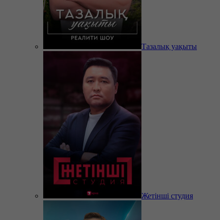
Тазалық уақыты
Жетінші студия