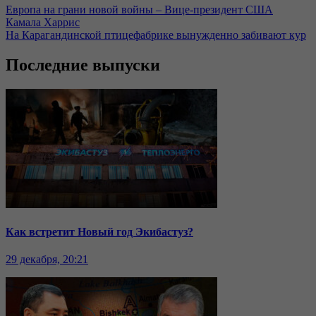
Европа на грани новой войны – Вице-президент США
Камала Харрис
На Карагандинской птицефабрике вынужденно забивают кур
Последние выпуски
Как встретит Новый год Экибастуз?
29 декабря, 20:21