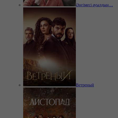
Әңгімесі ауылдың…
Ветреный