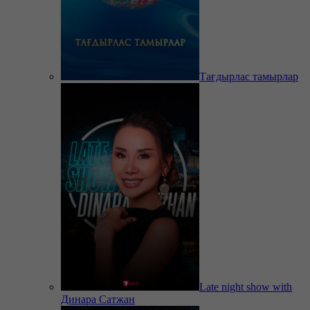
Тағдырлас тамырлар
Late night show with
Динара Сатжан