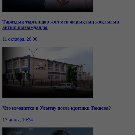
Тараздық тұрғындар жол мен жарықтың жоқтығын
айтып шағымданды
11 октября, 20:06
Что изменится в Улытау после критики Токаева?
17 июня, 19:34