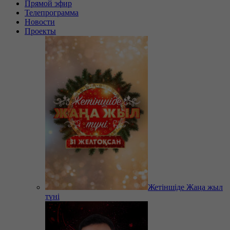
Прямой эфир
Телепрограмма
Новости
Проекты
Жетіншіде Жаңа жыл
түні