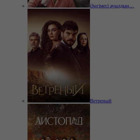
Әңгімесі ауылдың…
Ветреный