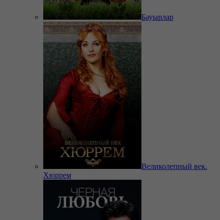
Бауырлар
Великолепный век.
Хюррем