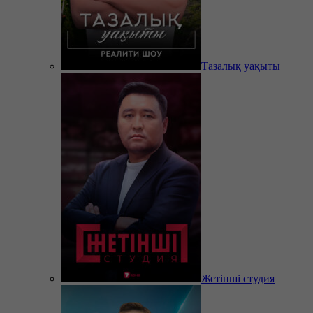
Тазалық уақыты
Жетінші студия