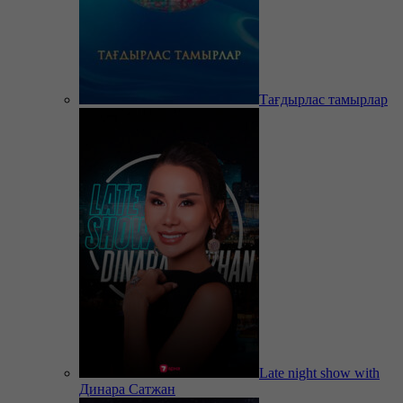
Тағдырлас тамырлар
Late night show with
Динара Сатжан