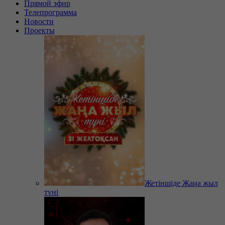
Прямой эфир
Телепрограмма
Новости
Проекты
Жетіншіде Жаңа жыл
түні