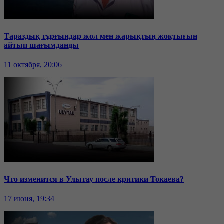
Тараздық тұрғындар жол мен жарықтың жоқтығын
айтып шағымданды
11 октября, 20:06
Что изменится в Улытау после критики Токаева?
17 июня, 19:34