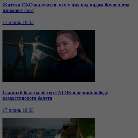
Жители СКО жалуются, что у них под видом бруцеллеза
изымают скот
17 июня, 19:33
Главный балетмейстер ГАТОБ о первой победе
казахстанского балета
17 июня, 19:33