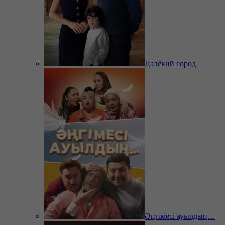
Далёкий город
Әңгімесі ауылдың…