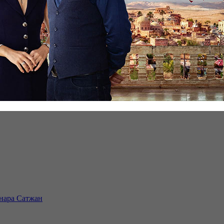
инара Сатжан