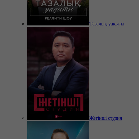
Тазалық уақыты
Жетінші студия