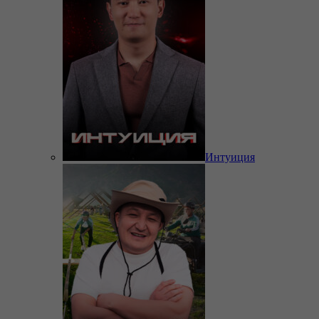
Интуиция