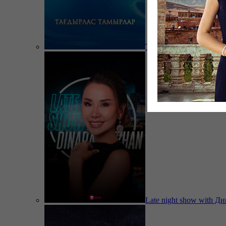
Тағдырлас тамырлар
Late night show with Д