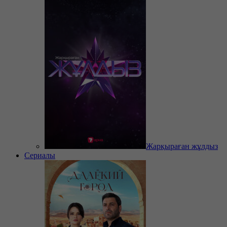
Жарқыраған жұлдыз
Сериалы