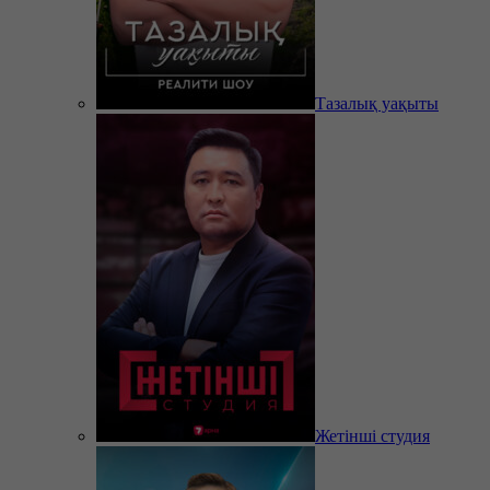
Тазалық уақыты
Жетінші студия