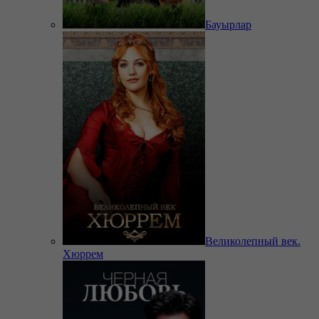
Бауырлар
Великолепный век.
Хюррем