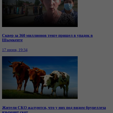
Сквер за 360 миллионов тенге пришел в упадок в
Шымкенте
17 июня, 19:34
Жители СКО жалуются, что у них под видом бруцеллеза
изымают скот