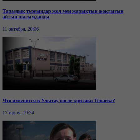
Тараздық тұрғындар жол мен жарықтың жоқтығын
айтып шағымданды
11 октября, 20:06
Что изменится в Улытау после критики Токаева?
17 июня, 19:34