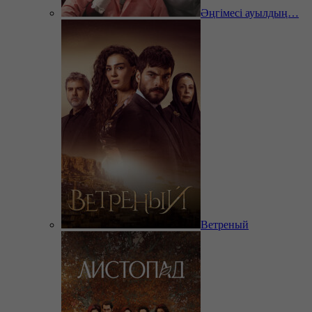
Әңгімесі ауылдың…
Ветреный