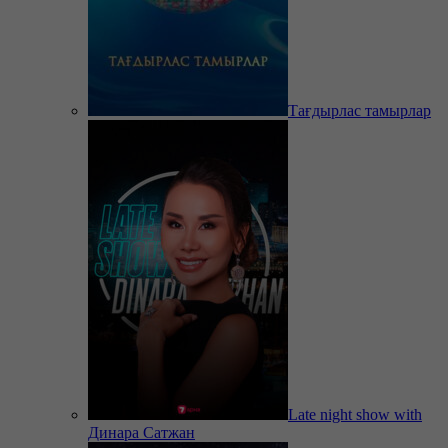
Тағдырлас тамырлар
Late night show with
Динара Сатжан