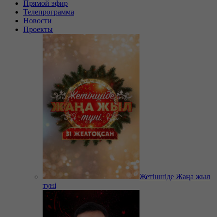
Прямой эфир
Телепрограмма
Новости
Проекты
Жетіншіде Жаңа жыл
түні