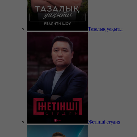
Тазалық уақыты
Жетінші студия