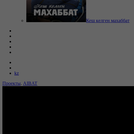
Кеш келген махаббат
kz
Проекты
.
AIBAT