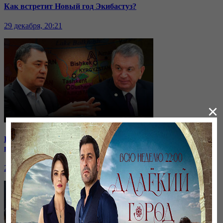
Как встретит Новый год Экибастуз?
29 декабря, 20:21
×
Кыргызстан отдаёт водохранилище: на какие уступки
пошли соседи?
24 ноября, 20:44