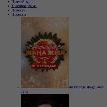
Прямой эфир
Телепрограмма
Новости
Проекты
Жетіншіде Жаңа жыл
түні