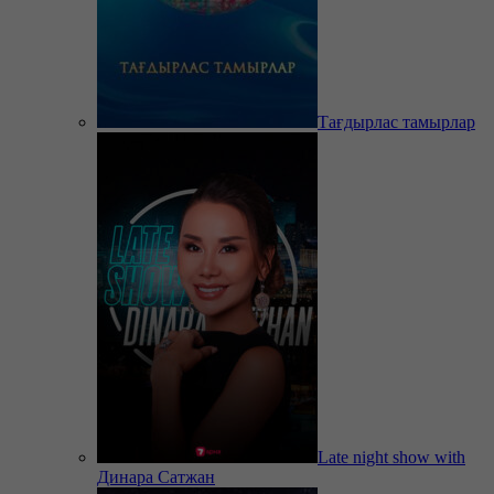
Тағдырлас тамырлар
Late night show with
Динара Сатжан