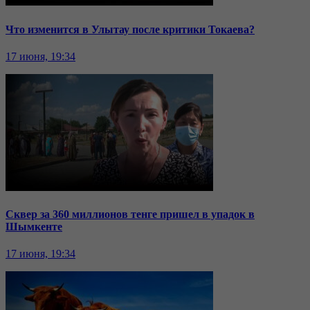
Что изменится в Улытау после критики Токаева?
17 июня, 19:34
Сквер за 360 миллионов тенге пришел в упадок в
Шымкенте
17 июня, 19:34