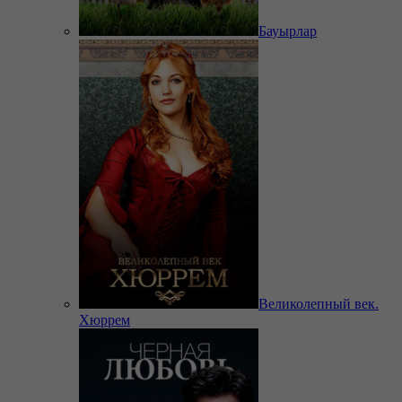
Бауырлар
Великолепный век.
Хюррем