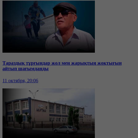
Тараздық тұрғындар жол мен жарықтың жоқтығын
айтып шағымданды
11 октября, 20:06