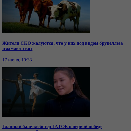
Жители СКО жалуются, что у них под видом бруцеллеза
изымают скот
17 июня, 19:33
Главный балетмейстер ГАТОБ о первой победе