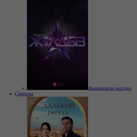
Жарқыраған жұлдыз
Сериалы