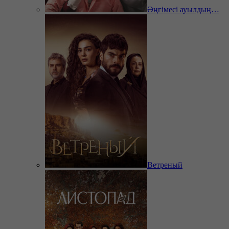
Әңгімесі ауылдың…
Ветреный