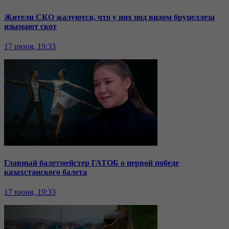
Жители СКО жалуются, что у них под видом бруцеллеза
изымают скот
17 июня, 19:33
Главный балетмейстер ГАТОБ о первой победе
казахстанского балета
17 июня, 19:33