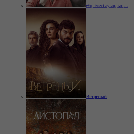
Әңгімесі ауылдың…
Ветреный