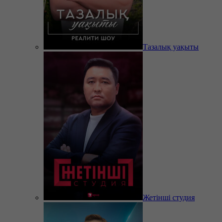
Тазалық уақыты
Жетінші студия