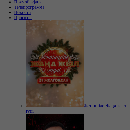
Прямой эфир
Телепрограмма
Новости
Проекты
Жетіншіде Жаңа жыл
түні