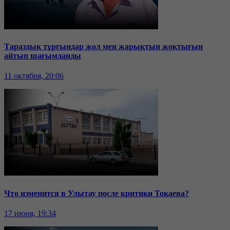
Тараздық тұрғындар жол мен жарықтың жоқтығын
айтып шағымданды
11 октября, 20:06
Что изменится в Улытау после критики Токаева?
17 июня, 19:34