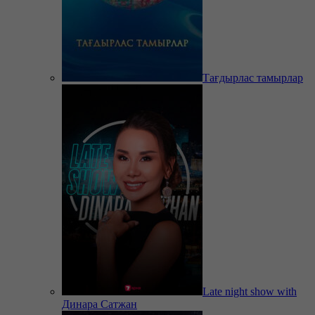
Тағдырлас тамырлар
Late night show with
Динара Сатжан