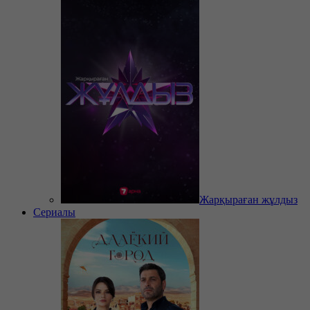
Жарқыраған жұлдыз
Сериалы