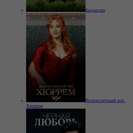
Бауырлар
Великолепный век.
Хюррем